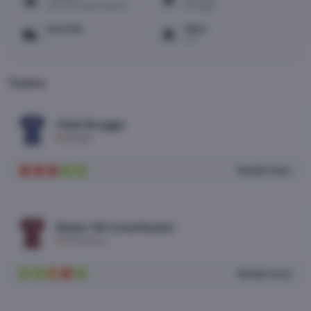
Jan Breydelstadion
Brugge
Scheids
Weer
-
17°
Teams
Club Brugge
België
Bekijk team
V
V
V
W
W
Bayer 04 Leverkusen
Duitsland
Bekijk team
W
W
G
V
W