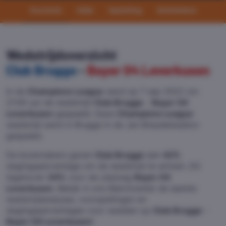
Overzicht
Odds
Opstelling
Statistieken
Wedstrijdoverzicht
Club Brugge
-
Bayer 04 Leverkusen
In de
Champions League
werd op 7 sep 2022 om
21:00 uur de wedstrijd
Club Brugge
-
Bayer 04
Leverkusen
gespeeld.
Deze
Champions League
wedstrijd werd in Brugge in de Jan Breydelstadion
gespeeld.
De bookmakers gaven
Club Brugge
een
42%
slagingspercentage om de wedstrijd te winnen. Dit
tegenover
34%
voor de uitploeg
Bayer 04
Leverkusen
. Bekijk in ons Matchcenter de laatste
wedstrijdanalyses, voorspellingen en
slagingspercentages voor wedden op
Club Brugge
-
Bayer 04 Leverkusen
!