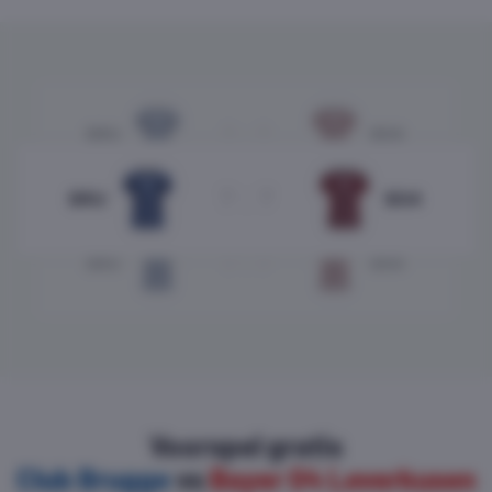
?
:
?
BRU
B04
?
:
?
BRU
B04
?
:
?
BRU
B04
Voorspel gratis
Club Brugge
vs
Bayer 04 Leverkusen