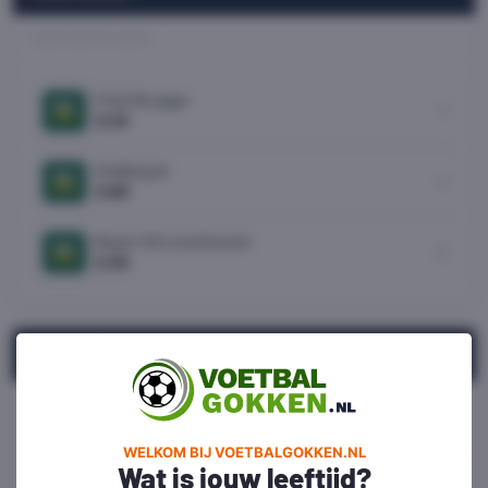
ONZE BESTE ODDS
Club Brugge
1
3.25
Gelijkspel
x
3.80
Bayer 04 Leverkusen
2
2.05
Wedstrijd
48%
Balbezit
52%
WELKOM BIJ VOETBALGOKKEN.NL
8
Schoten
18
Wat is jouw leeftijd?