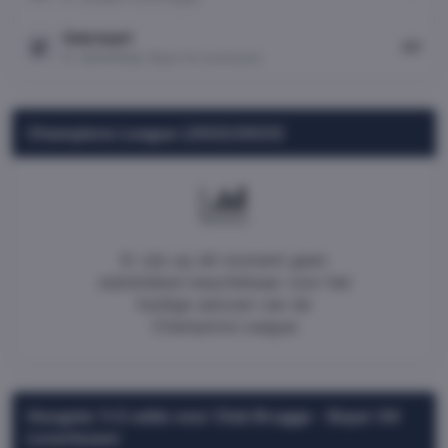
Gele kaart
68
'
K. Demirbay
(Bayer 04 Leverkusen)
Champions League
(2022/2023)
Er zijn op dit moment geen
statistieken beschikbaar voor het
huidige seizoen van de
Champions League
Hoogste 1x2 odds voor Club Brugge - Bayer 04
Leverkusen