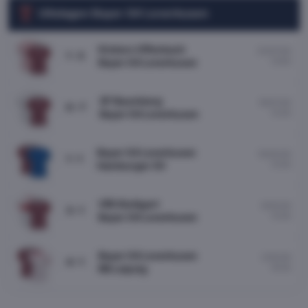
Uitslagen Bayer 04 Leverkusen
Kickers Offenbach
25/07/26
1 : 3
13:00
Bayer 04 Leverkusen
SF Baumberg
18/07/26
0 : 7
13:30
Bayer 04 Leverkusen
Bayer 04 Leverkusen
16/05/26
1 : 1
13:30
Hamburger SV
VfB Stuttgart
9/05/26
3 : 1
13:30
Bayer 04 Leverkusen
Bayer 04 Leverkusen
2/05/26
4 : 1
16:30
RB Leipzig