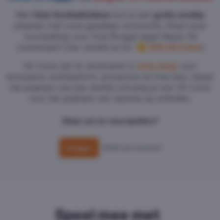
Met
Club VoetbalGokken
kun je een
gratis wedtip
plaatsen met onze gezellige community. Klopt jouw
voorspelling voor Club Brugge tegen Bayer 04
Leverkusen? Dan verdien je tot
300 VG Coins
!
VG Coins zijn te verzilveren in
onze shop
voor
exclusieve voetbalshirts, accesoires en free bets. Naast
het plaatsen van een wedtip ontvang je ook VG Coins
voor het plaatsen van reacties op artikelen.
Klaar om te voorspellen?
Inloggen
Maak een account
Speel mee met