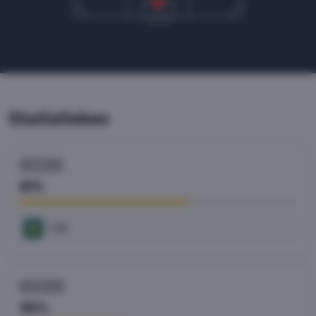
1
Statistieken
OVER 2.5
61%
1.53
OVER 3.5
38%