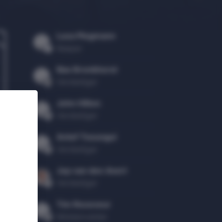
Luca Plogmann
Keeper
1
Ilias Bronkhorst
Verdediger
14
John Hilton
Verdediger
5
Antef Tsoungui
Verdediger
4
Jop van den Avert
Verdediger
3
Tim Receveur
Middenvelder
6