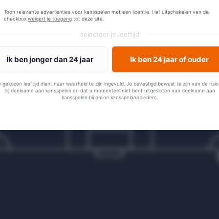
Toon relevante advertenties voor kansspelen met een licentie. Het uitschakelen van de
checkbox
weigert je toegang
tot deze site.
selecteer je leeftijd
 gekozen leeftijd dient naar waarheid te zijn ingevuld. Je bevestigd bewust te zijn van de risic
bij deelname aan kansspelen en dat u momenteel niet bent uitgesloten van deelname aan
kansspelen bij online kansspelaanbieders.