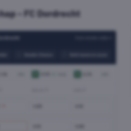
hap - FC Dordrecht
ordrecht
Toon minder odds
nder
Double Chance
Both teams to score
4.33
1.78
4.75
GRA
Gelijk
DOR
GELIJK
DOR
3.85
4.10
4.15
3.90