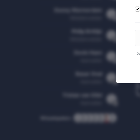
Donny Warmerdam
Middenvelder
8
Philip Brittijn
Middenvelder
23
Devin Haen
De
Aanvaller
9
Basar Onal
Aanvaller
33
Tristan van Gilst
Aanvaller
30
Wisselspelers