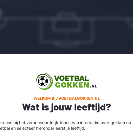
WELKOM BIJ VOETBALGOKKEN.NL
Wat is jouw leeftijd?
lp ons bij het verantwoordelijk tonen van informatie over gokken op
etbal en selecteer hieronder eerst je leeftijd.