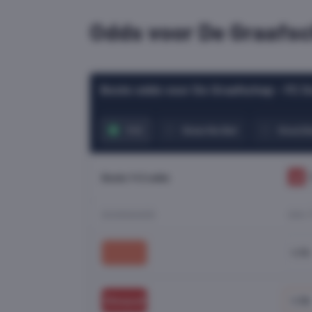
Odds voor De Graafsc
Beste odds voor De Graafschap - FC D
1x2
Draw No Bet
Over/U
Beste 1x2 odds
BOOKMAKER
GRA
1.75
1.78