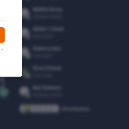
Mathis Suray
Middenvelder
20
Shiloh ’t Zand
Aanvaller
22
Malhory Noc
o's
Aanvaller
7
Rene Kriwak
Aanvaller
9
Ilias Sebaoui
20
40
22
14
5
4
3
6
7
9
1
Middenvelder
40
Wisselspelers