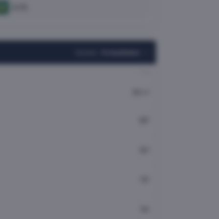
4.75
Aantal:
8 resultaten
TIJD
90
'
+4
86
'
82
'
76
'
76
'