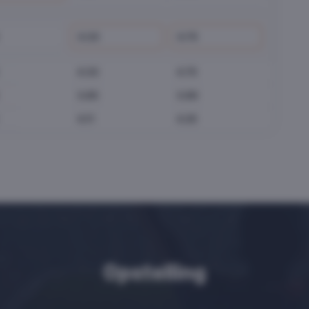
4.33
4.75
4.33
4.75
3.85
3.90
4.11
4.25
Opstelling