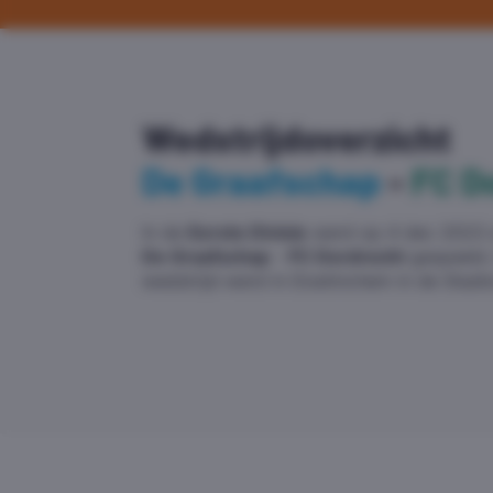
Wedstrijdoverzicht
De Graafschap
-
FC D
In de
Eerste Divisie
werd op 4 dec 2023 o
De Graafschap
-
FC Dordrecht
gespeeld.
wedstrijd werd in Doetinchem in de Stadi