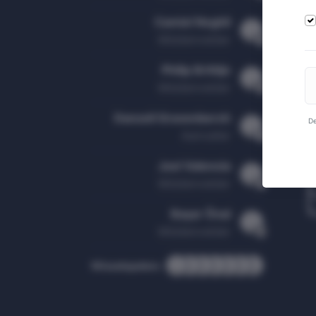
Camiel Neghli
Middenvelder
14
Philip Brittijn
Middenvelder
23
Danzell Gravenberch
De
Aanvaller
9
Joel Valencia
Middenvelder
21
Başar Önal
Middenvelder
33
Wisselspelers