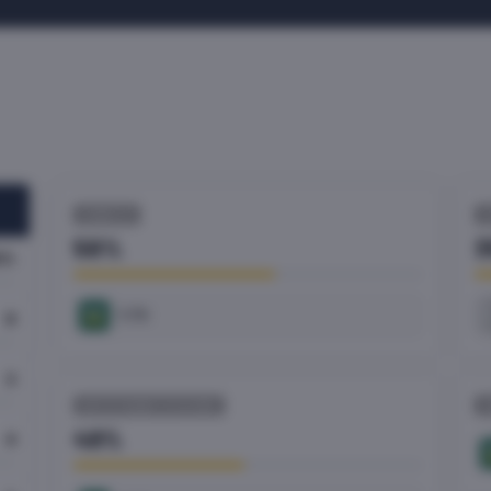
OVER 2.5
O
58%
3
5%
1.73
8
3
BOTH TEAMS TO SCORE
W
49%
4