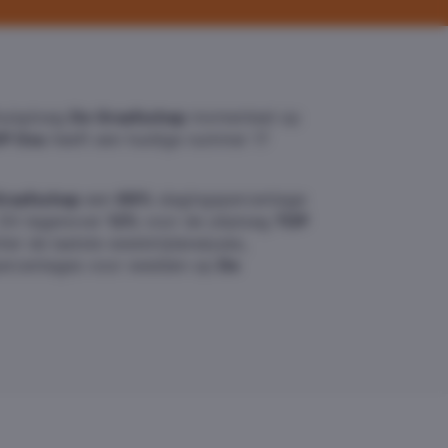
huisploeg
De Graafschap
momenteel op
P Oss
heeft een huidige nummer 17
raafschap
een
69%
slagingspercentage
 Dit tegenover
12%
voor de uitploeg
TOP
ter de laatste wedstrijdanalyses,
spercentages voor wedden op
De