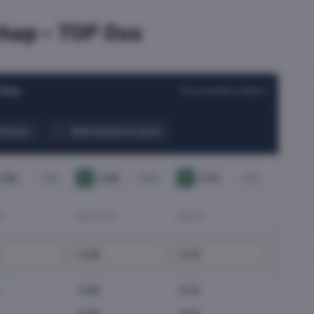
hap - TOP Oss
 Oss
Toon minder odds
Chance
Both teams to score
1.50
4.50
5.75
GRA
Gelijk
OSS
GELIJK
OSS
4.50
5.75
4.50
5.75