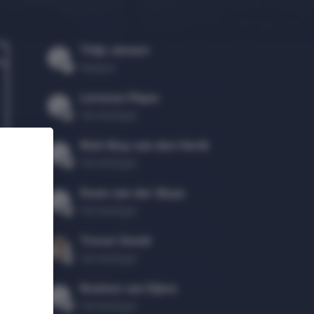
Thijs Jansen
Keeper
1
Lorenzo Pique
Verdediger
15
Rick Stuy van den Herik
Verdediger
8
Dean van der Sluys
Verdediger
12
Trevor David
Verdediger
13
Roshon van Eijma
Verdediger
4