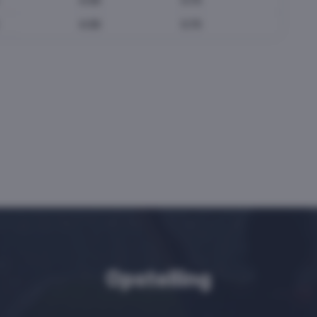
4.50
5.75
4.50
5.75
Opstelling