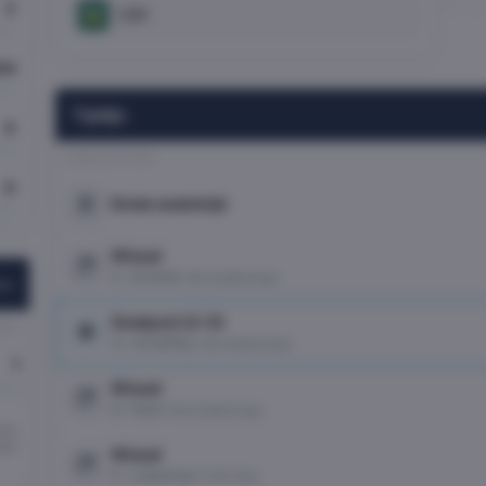
2
1.83
04
Tijdlijn
0
GEBEURTENIS
0
Einde wedstrijd
Wissel
X. Schenk
(De Graafschap)
es
Doelpunt
(2-0)
NEN
H. Acheffay
(De Graafschap)
1
Wissel
D. Haen
(De Graafschap)
/25
:30
Wissel
K. Leidsman
(TOP Oss)