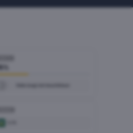
VER 3.5
5%
1
Odds (nog) niet beschikbaar
INNAAR
5.75