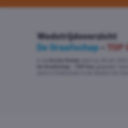
Wedstrijdoverzicht
De Graafschap
-
TOP 
In de
Eerste Divisie
werd op 28 okt 2022 
De Graafschap
-
TOP Oss
gespeeld.
Dez
werd in Doetinchem in de Stadion De Vijv