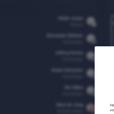
Hidde Jurjus
Keeper
1
Alexander Büttner
Verdediger
28
Jeffrey Fortes
Verdediger
22
Robin Schouten
Verdediger
27
Rio Hillen
Verdediger
20
Siem de Jong
He
vo
Middenvelder
10