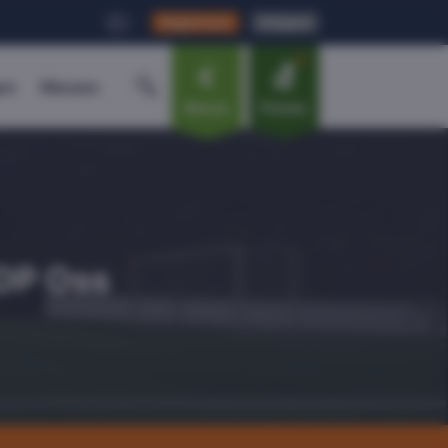
Registreren
Inloggen
|
en
Nieuws
Bonus
Promo
OP Oss