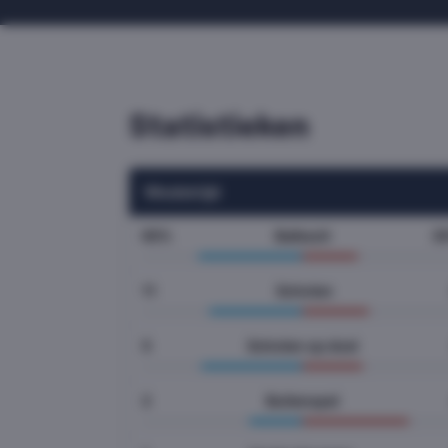
Statistieken
Wedstrijd
65%
Balbezit
3
11
Schoten
5
Schoten op doel
2
Buitenspel