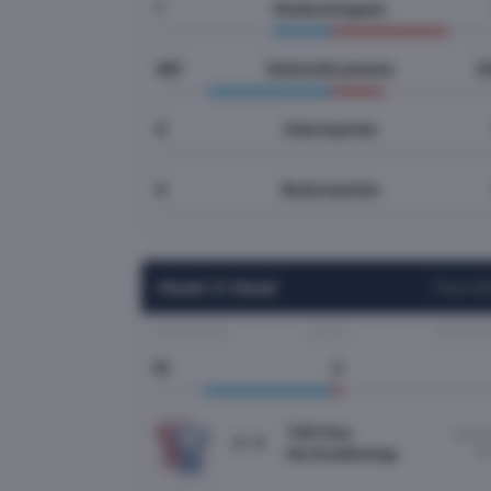
1
Hoekschoppen
481
Voltooide passes
2
0
Gele kaarten
0
Rode kaarten
Head-2-Head
Toon all
GEWONNEN
GELIJK
GEWON
10
3
TOP Oss
20/12
2 : 3
14
De Graafschap