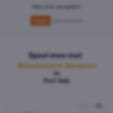
Klaar om te voorspellen?
Inloggen
Maak een account
Speel mee met
Club Brugge
vs
KV Kortrijk
Pro League
p