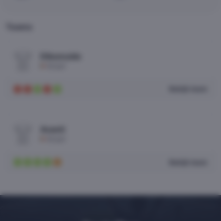
Teams
Diksmuide
België
Bekijk team
V
V
W
V
W
Avanti
België
Bekijk team
W
W
W
W
G