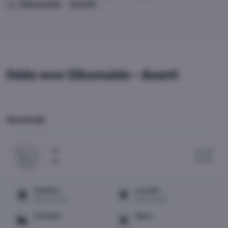
op
Diksmuide
-
Avanti
!
Odds voor Diksmuide - Avanti
Wedstrijd
#
12 okt
#
20:00
Stadion
Locatie
DIaz Arena
Oostende
Scheids
Weer
-
-