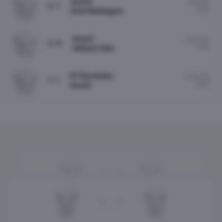
Avanti
6/04/26
3 : 1
13:00
Kleit Maldegem
Avanti
29/03/26
3 : 0
14:00
Heikant Zele
DT Borsbeke
21/03/26
1 : 1
18:30
Avanti
?
:
?
?
:
?