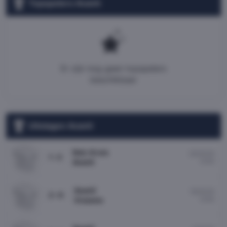
Topspelers Avanti
Er zijn nog geen topspelers
beschikbaar
Uitslagen Avanti
Nok-Kruis
26/04/26
1 : 2
13:00
Avanti
Avanti
19/04/26
2 : 0
13:00
Vrasene