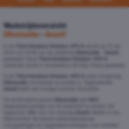
Wedstrijdoverzicht
Diksmuide
-
Avanti
In de
Third Amateur Division: VFV A
wordt op 12 okt
2024 om 20:00 uur de wedstrijd
Diksmuide
-
Avanti
gespeeld.
Deze
Third Amateur Division: VFV A
wedstrijd wordt in Oostende in de DIaz Arena gespeeld.
In de
Third Amateur Division: VFV A
staat thuisploeg
Diksmuide
momenteel op positie 3. Tegenstander
Avanti
heeft een huidige nummer 16 positie.
De bookmakers geven
Diksmuide
een
69%
slagingspercentage om de wedstrijd te winnen. Dit
tegenover
12%
voor de uitploeg
Avanti
. Bekijk in ons
Matchcenter de laatste wedstrijdanalyses,
voorspellingen en slagingspercentages voor wedden