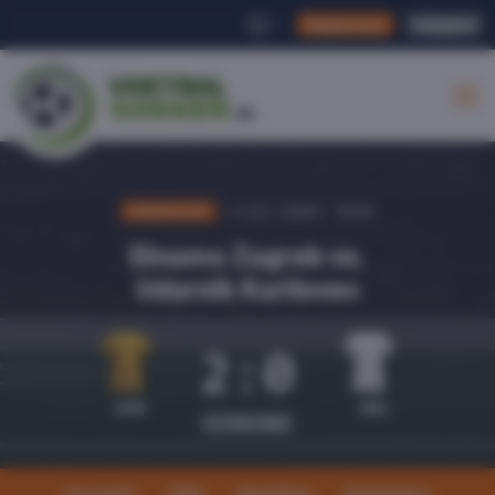
Registreren
Inloggen
|
4 mrt +0000 - 16:00
CROATIA CUP
Dinamo Zagreb vs.
Udarnik Kurilovec
2:0
#
GNK
#
UDA
FULL TIME
Overzicht
Odds
Opstelling
Statistieken