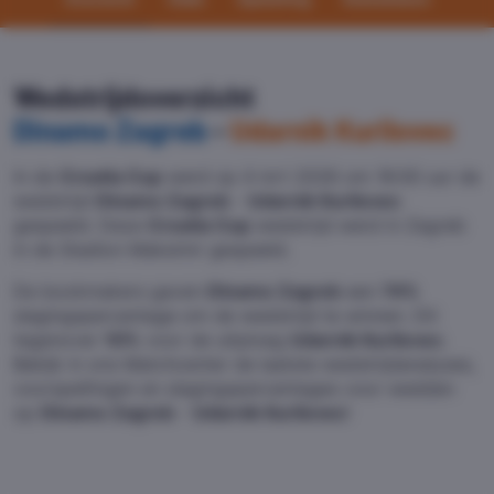
Wedstrijdoverzicht
Dinamo Zagreb
-
Udarnik Kurilovec
In de
Croatia Cup
werd op 4 mrt 2026 om 16:00 uur de
wedstrijd
Dinamo Zagreb
-
Udarnik Kurilovec
gespeeld.
Deze
Croatia Cup
wedstrijd werd in Zagreb
in de Stadion Maksimir gespeeld.
De bookmakers gaven
Dinamo Zagreb
een
74%
slagingspercentage om de wedstrijd te winnen. Dit
tegenover
10%
voor de uitploeg
Udarnik Kurilovec
.
Bekijk in ons Matchcenter de laatste wedstrijdanalyses,
voorspellingen en slagingspercentages voor wedden
op
Dinamo Zagreb
-
Udarnik Kurilovec
!