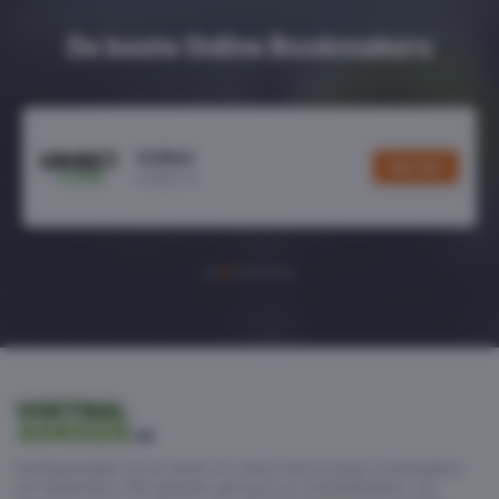
De beste Online Bookmakers
LeoVegas
Wed hier
leovegas.nl
Voetbalwedden bij de beste en meest betrouwbare bookmakers
van Nederland. Alle goksites getoond op VoetbalGokken zijn