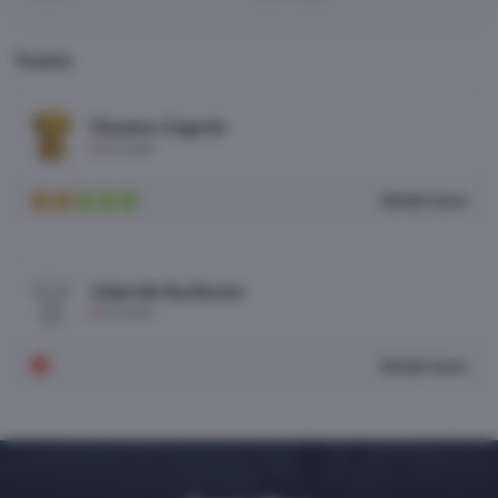
Teams
Dinamo Zagreb
Kroatië
Bekijk team
G
G
W
W
W
Udarnik Kurilovec
Kroatië
Bekijk team
V