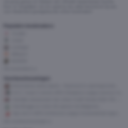
uitvoerig getest en hebben een officiële Nederlandse licentie.
Door te vergelijken via ons speel je dus altijd beschermt bij een
voor Nederland goedgekeurde online bookmaker!
Populaire bookmakers
TonyBet
Unibet
LeoVegas
888sport
BetMGM
Alle bookmakers
Voorbeschouwingen
Rotterdamse derby Sparta - Feyenoord in openingsronde
Eredivisie
N.E.C. hoopt in eerste UEFA Champions League avontuur te
stunten
Heerlijke seizoenstart met Johan Cruijff Schaal 2026: PSV -
AZ
Club Brugge en Union SG openen het Belgische
voetbalseizoen met de Supercup
Ajax ook in UEFA Conference League thuiswedstrijd tegen
Vojvodina favoriet
Alle voorbeschouwingen