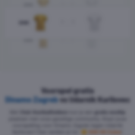
?
:
?
GNK
?
:
?
GNK
?
:
?
GNK
Voorspel gratis
Dinamo Zagreb
vs
Udarnik Kurilovec
Met
Club VoetbalGokken
kun je een
gratis wedtip
plaatsen met onze gezellige community. Klopt jouw
voorspelling voor Dinamo Zagreb tegen Udarnik
Kurilovec? Dan verdien je tot
300 VG Coins
!