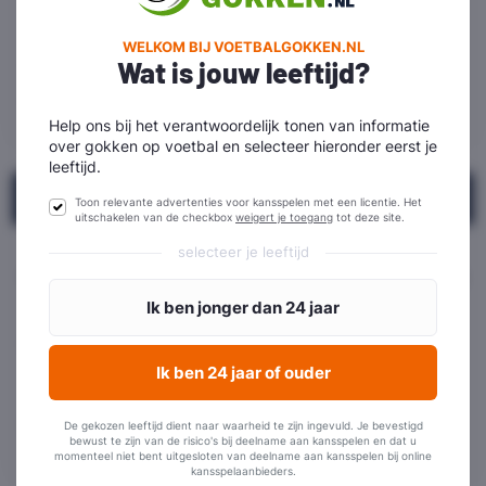
1
Gele kaarten
0
WELKOM BIJ VOETBALGOKKEN.NL
Wat is jouw leeftijd?
0
Rode kaarten
0
Help ons bij het verantwoordelijk tonen van informatie
over gokken op voetbal en selecteer hieronder eerst je
leeftijd.
Head-2-Head
Toon relevante advertenties voor kansspelen met een licentie. Het
uitschakelen van de checkbox
weigert je toegang
tot deze site.
GEWONNEN
GELIJK
GEWONNEN
selecteer je leeftijd
1
1
0
Denemarken
29/06/24
2 : 0
21:00
Duitsland
Duitsland
2/06/21
De gekozen leeftijd dient naar waarheid te zijn ingevuld. Je bevestigd
1 : 1
bewust te zijn van de risico's bij deelname aan kansspelen en dat u
21:00
Denemarken
momenteel niet bent uitgesloten van deelname aan kansspelen bij online
kansspelaanbieders.