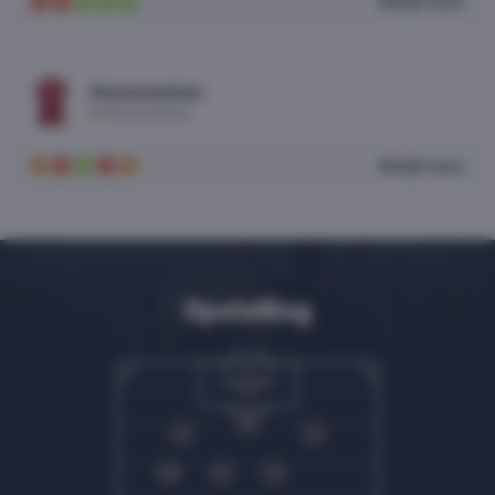
Bekijk team
V
V
W
W
W
Denemarken
Denemarken
Bekijk team
G
V
W
V
G
Opstelling
1
15
4
5
16
6
17