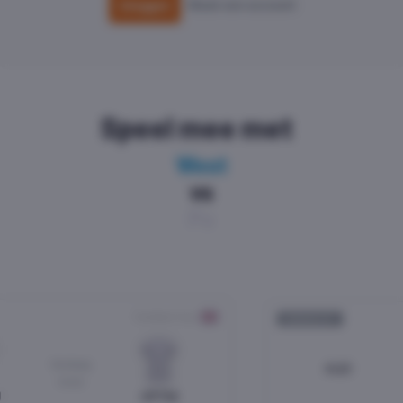
Inloggen
Maak een account
Speel mee met
Leicester City
vs
Northampton Town
Carabao Cup
BINNENKORT
Vandaag
14:00
#
LEI
#
NHT