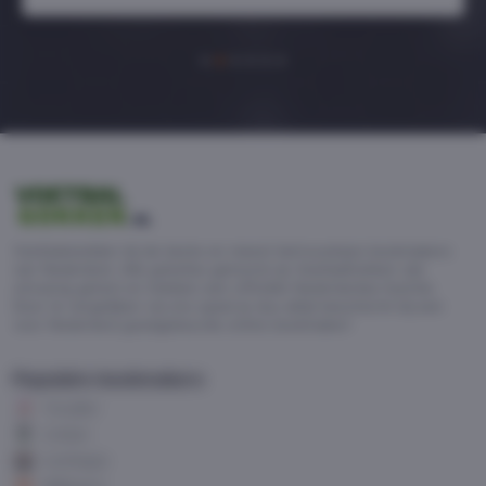
Voetbalwedden bij de beste en meest betrouwbare bookmakers
van Nederland. Alle goksites getoond op VoetbalGokken zijn
uitvoerig getest en hebben een officiële Nederlandse licentie.
Door te vergelijken via ons speel je dus altijd beschermt bij een
voor Nederland goedgekeurde online bookmaker!
Populaire bookmakers
TonyBet
Unibet
LeoVegas