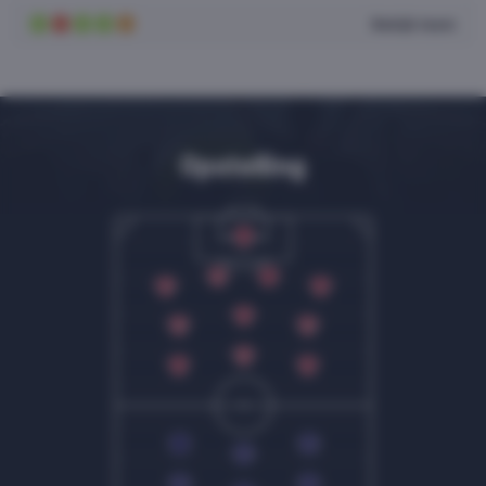
Bekijk team
W
V
W
W
G
Opstelling
1
23
7
15
4
11
39
28
30
5
9
7
23
42
19
21