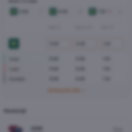
Beste 1x2 odds
1.22
9.50
6.50
1
X
2
DRE
GELIJK
PSG
9.50
6.50
1.22
9.50
6.50
1.22
Hoogst
9.50
6.50
1.22
Laagst
9.50
6.50
1.22
Gemiddeld
Verberg alle odds
Wedstrijd
#
DRE
16 jul