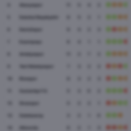
4
Alanyaspor
11
5
4
2
W
G
G
W
5
İstanbul Başakşehir
8
5
2
1
W
W
G
G
6
Denizlispor
9
4
2
3
W
V
G
G
7
Kasımpaşa
6
4
1
1
W
W
W
V
8
Antalyaspor
11
2
7
2
W
G
G
G
9
Yeni Malatyaspor
7
3
2
2
V
G
V
W
10
Rizespor
8
3
2
3
V
W
G
G
11
Gaziantep F.K.
5
3
0
2
W
W
W
V
12
Sivasspor
5
2
2
1
V
G
W
W
13
Galatasaray
3
2
1
0
W
W
G
14
Altınordu
6
2
1
3
V
V
G
V