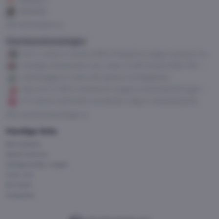
BetMGM
Alle bookmakers
Voorbeschouwingen
N.E.C. hoopt in eerste UEFA Champions League avontuur te
stunten
Heerlijke seizoenstart met Johan Cruijff Schaal 2026: PSV -
AZ
Club Brugge en Union SG openen het Belgische
voetbalseizoen met de Supercup
Ajax ook in UEFA Conference League thuiswedstrijd tegen
Vojvodina favoriet
FC Twente heeft klein wondertje nodig in uitwedstrijd bij
Ferencvaros
Alle voorbeschouwingen
Handige links
Kennisbank
Speel bewust
Veelgestelde vragen
Over ons
EK 2024
Helpdesk