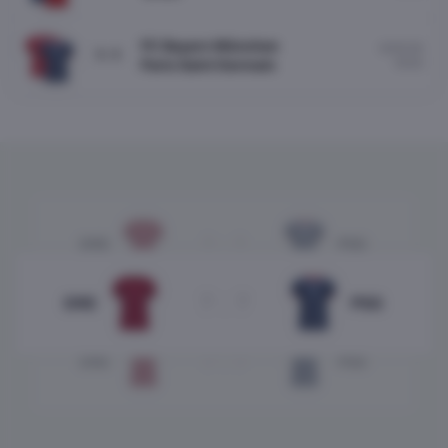
FC Bayern München
6/05/26
1 : 1
19:00
Paris Saint Germain
?
:
?
DRE
PSG
?
:
?
DRE
PSG
?
:
?
DRE
PSG