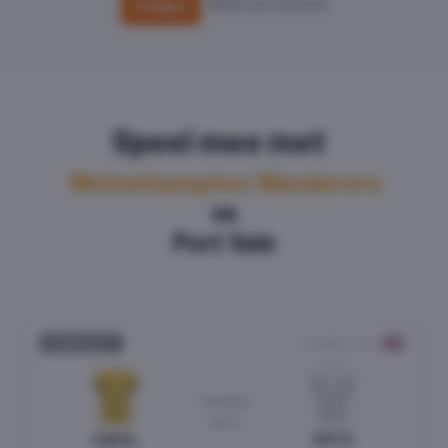
Inloggen
Maak een account
Speel mee met
Club Brugge
vs
KV Kortrijk
Pro League
BINNENKORT
Vandaag
#
BRU
#
KOR
18:45