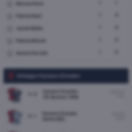
1
1
Moussa Koné
1
0
Patrick Ebert
1
0
Jannik Müller
1
0
Patrick Möschl
1
0
Sascha Horvath
Uitslagen Dynamo Dresden
Dynamo Dresden
18/04/26
2 : 0
11:00
VfL Bochum 1848
Dynamo Dresden
4/04/26
0 : 1
18:30
Hertha BSC