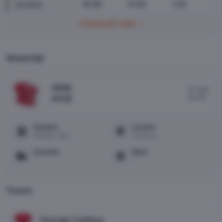
67.00
21.00
1.02
Gemiddeld
Verberg alle odds
Wedstrijd
#
ENE
12 aug
#
FCB
20:45
Stadion
Locatie
Stadion der
Cottbus
Freundschaft
Scheids
Weer
-
-
Teams
Energie Cottbus