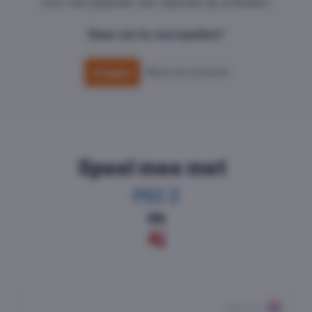
voor het plaatsen van reacties op artikelen.
Klaar om te voorspellen?
Inloggen
Maak een account
Speel mee met
FC Groningen
vs
FC Utrecht
Eredivisie