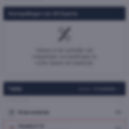
Voorspellingen van VG Experts
Helaas is het wettelijk niet
toegestaan voorspellingen te
tonen tijdens de wedstrijd.
Tijdlijn
Aantal:
8 resultaten
GEBEURTENIS
TIJD
90
'
Einde wedstrijd
Penalty
(1-3)
90
'