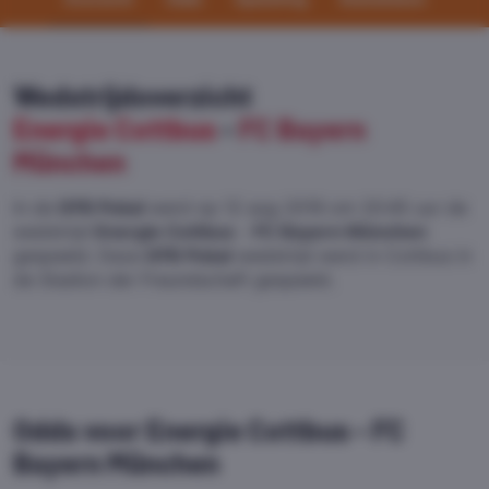
Wedstrijdoverzicht
Energie Cottbus
-
FC Bayern
München
In de
DFB Pokal
werd op 12 aug 2019 om 20:45 uur de
wedstrijd
Energie Cottbus
-
FC Bayern München
gespeeld.
Deze
DFB Pokal
wedstrijd werd in Cottbus in
de Stadion der Freundschaft gespeeld.
Odds voor Energie Cottbus - FC
Bayern München