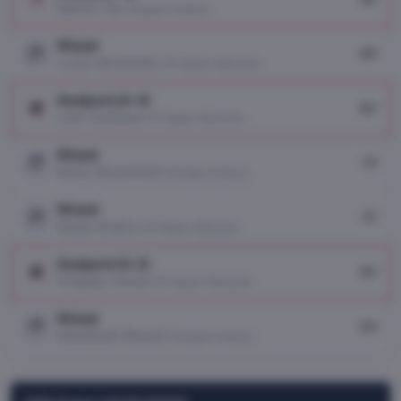
Berkan Taz
(Energie Cottbus)
Wissel
89
'
Lucas Hernández
(FC Bayern München)
Doelpunt
(0-3)
85
'
Leon Goretzka
(FC Bayern München)
Wissel
74
'
Moritz Broschinski
(Energie Cottbus)
Wissel
70
'
Serge Gnabry
(FC Bayern München)
Doelpunt
(0-2)
65
'
Kingsley Coman
(FC Bayern München)
Wissel
64
'
Abdulkadir Beyazit
(Energie Cottbus)