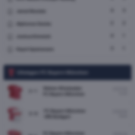
4
3
Jamal Musiala
2
2
Alphonso Davies
4
1
Joshua Kimmich
3
1
Dayot Upamecano
Uitslagen FC Bayern München
Wehen Wiesbaden
25/07/26
2 : 1
13:30
FC Bayern München
FC Bayern München
23/05/26
3 : 0
18:00
VfB Stuttgart
FC Bayern München
16/05/26