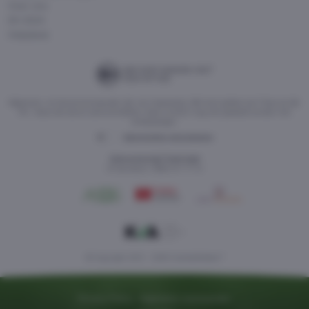
Over ons
EK 2024
Helpdesk
Algemene- en bonusvoorwaarden zijn van toepassing. Wat kost gokken jou? Stop op tijd.
18+. Deze site bevat advertentielinks. Deze content mag niet gedeeld worden met
minderjarigen.
Advertenties uitschakelen
Gokverslaving? Zoek hulp!
Of bel direct: 0900 217 77 21
© Copyright 2012 - 2026 VoetbalGokken™
Privacy Policy
Algemene voorwaarden