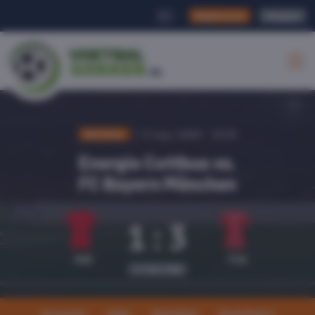
Registreren
Inloggen
|
12 aug +0000 - 20:45
DFB POKAL
Energie Cottbus vs.
FC Bayern München
1:3
#
ENE
#
FCB
FULL TIME
Overzicht
Odds
Opstelling
Statistieken