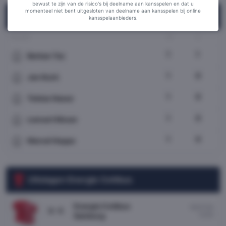
bewust te zijn van de risico's bij deelname aan kansspelen en dat u
momenteel niet bent uitgesloten van deelname aan kansspelen bij online
Topspelers Energie Cottbus
kansspelaanbieders.
NAAM
W
G
1
1
Berkan Taz
1
0
Jan Koch
1
0
Tobias Hasse
1
0
Lennart Moser
1
0
Marcel Hoppe
Uitslagen Energie Cottbus
Energie Cottbus
18/07/26
0 : 5
13:00
Salzburg