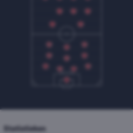
13
10
21
8
23
29
25
9
35
6
24
5
27
32
4
1
Statistieken