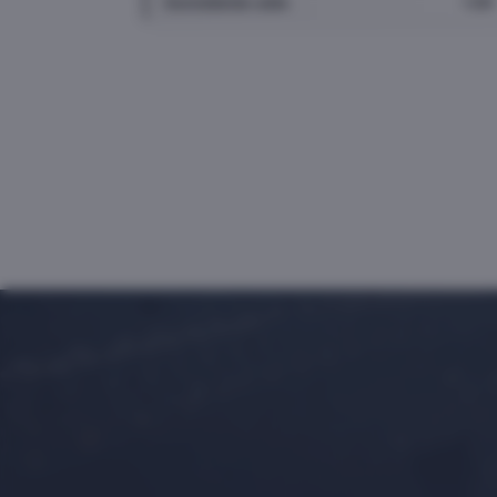
Gemiddelde odds
1.90