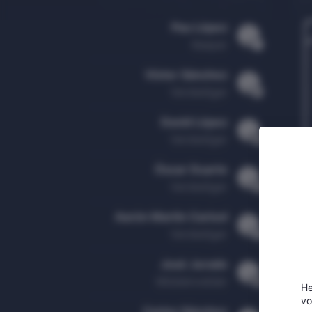
Pau López
Keeper
1
Víctor Sánchez
Verdediger
4
David López
Verdediger
15
Óscar Duarte
Verdediger
6
Aarón Martin Caricol
Verdediger
3
José Jurado
Middenvelder
10
He
vo
Carlos Sánchez