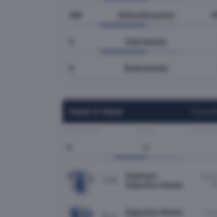
388
Voltooide passes
2
3
Gele kaarten
0
Rode kaarten
Head-2-Head
Toon all
GEWONNEN
GELIJK
GEWON
4
2
Espanyol
30/01
1 : 2
19
Deportivo Alavés
Deportivo Alavés
2/11
2 : 1