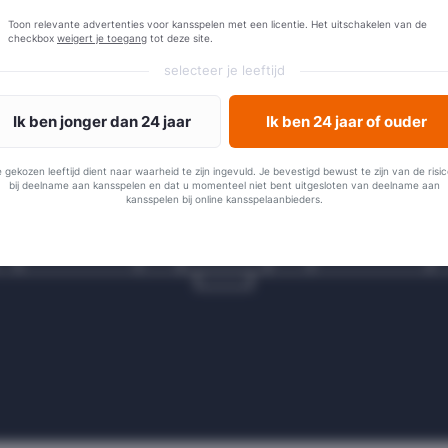
Toon relevante advertenties voor kansspelen met een licentie. Het uitschakelen van de
checkbox
weigert je toegang
tot deze site.
selecteer je leeftijd
14
16
18
7
 gekozen leeftijd dient naar waarheid te zijn ingevuld. Je bevestigd bewust te zijn van de risic
3
12
5
32
bij deelname aan kansspelen en dat u momenteel niet bent uitgesloten van deelname aan
kansspelen bij online kansspelaanbieders.
1