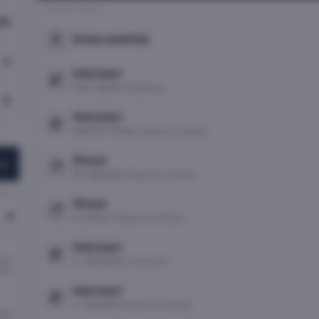
GEBEURTENIS
55
Einde wedstrijd
2
Gele kaart
Pau López
(Espanyol)
0
Gele kaart
Hernán Pérez
(Deportivo Alavés)
Wissel
es
M. Wakaso
(Deportivo Alavés)
NEN
Wissel
4
H. Pérez
(Deportivo Alavés)
Gele kaart
/26
C. Sánchez
(Espanyol)
:00
Gele kaart
J. Guidetti
(Deportivo Alavés)
/25