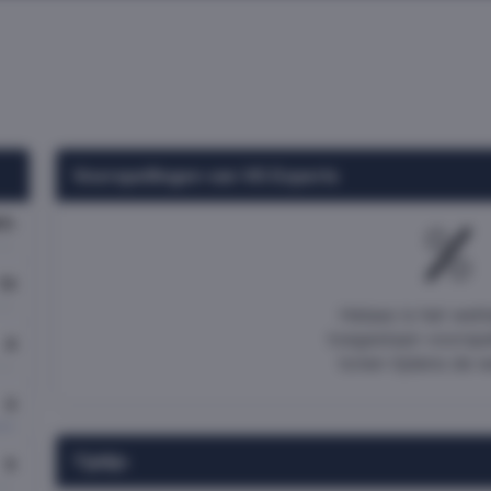
Voorspellingen van VG Experts
3%
13
Helaas is het wette
toegestaan voorspe
4
tonen tijdens de w
3
Tijdlijn
5