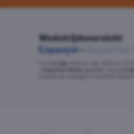
Wedstrijdoverzicht
Espanyol
-
Deportivo 
In de
La Liga
werd op 1 apr 2018 om 12:00
-
Deportivo Alavés
gespeeld.
Deze
La Li
Cornella de Llobregat in de RCDE Stadiu