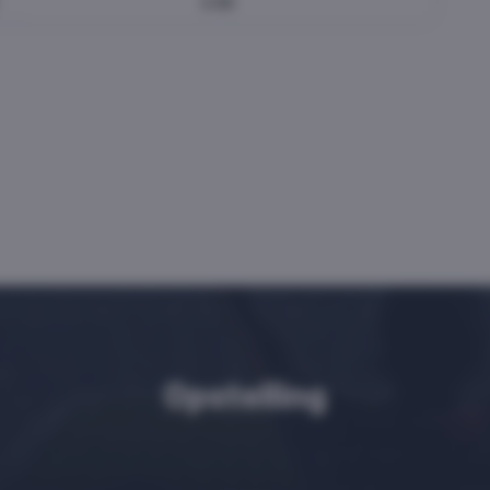
3.50
Opstelling