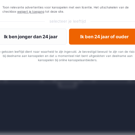
Toon relevante advertenties voor kansspelen met een licentie. Het uitschakelen van de
checkbox
weigert je toegang
tot deze site.
selecteer je leeftijd
10
23
11
24
 gekozen leeftijd dient naar waarheid te zijn ingevuld. Je bevestigd bewust te zijn van de risic
4
6
22
19
bij deelname aan kansspelen en dat u momenteel niet bent uitgesloten van deelname aan
kansspelen bij online kansspelaanbieders.
13