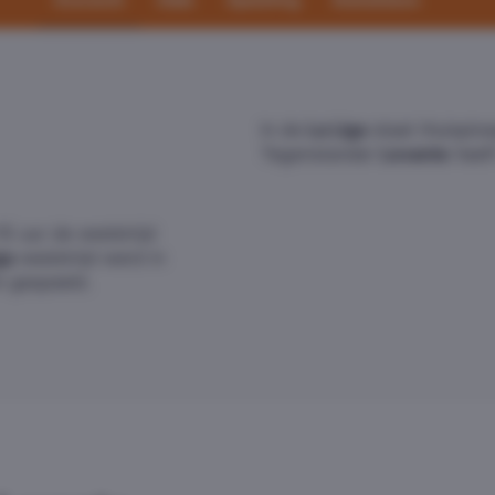
Overzicht
Odds
Opstelling
Statistieken
In de
La Liga
staat thuisplo
Tegenstander
Levante
heeft
5 uur de wedstrijd
ga
wedstrijd werd in
m gespeeld.