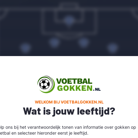
13
16
15
12
22
10
23
21
11
9
7
WELKOM BIJ VOETBALGOKKEN.NL
Wat is jouw leeftijd?
lp ons bij het verantwoordelijk tonen van informatie over gokken op
etbal en selecteer hieronder eerst je leeftijd.
21
9