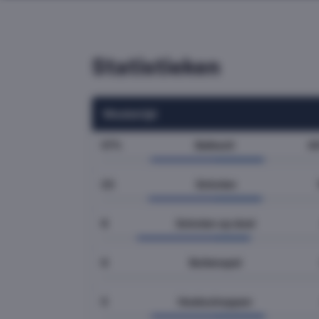
Statistieken
Wedstrijd
57%
Balbezit
4
23
Schoten
9
Schoten op doel
0
Buitenspel
5
Hoekschoppen