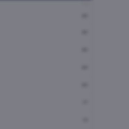
TIJD
90
'
90
'
90
'
84
'
83
'
77
'
72
'