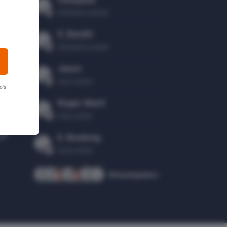
Middenvelder
24
E. Bardhi
Middenvelder
10
Jason
Aanvaller
23
o's
Roger Martí
Aanvaller
9
E. Boateng
Aanvaller
21
Wisselspelers