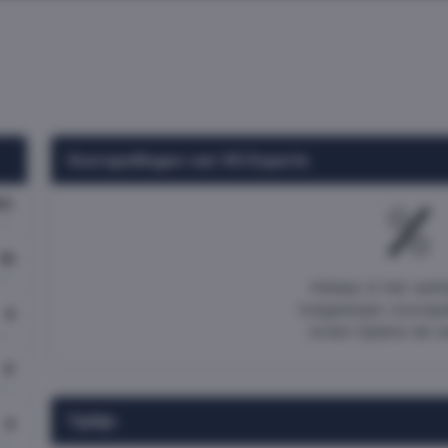
Voorspellingen van VG Experts
3%
16
Helaas is het wette
toegestaan voorspe
4
tonen tijdens de w
0
Tijdlijn
4