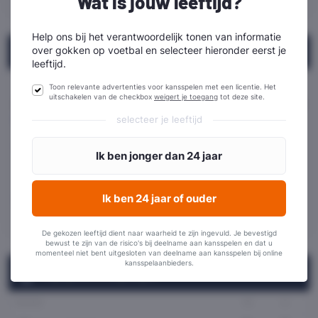
Wat is jouw leeftijd?
Help ons bij het verantwoordelijk tonen van informatie
over gokken op voetbal en selecteer hieronder eerst je
Head-2-Head
leeftijd.
GEWONNEN
GELIJK
GEWONNEN
Toon relevante advertenties voor kansspelen met een licentie. Het
uitschakelen van de checkbox
weigert je toegang
tot deze site.
2
0
0
selecteer je leeftijd
Stjarnan
1/08/19
1 : 3
21:15
Espanyol
Espanyol
25/07/19
4 : 0
21:00
Stjarnan
De gekozen leeftijd dient naar waarheid te zijn ingevuld. Je bevestigd
bewust te zijn van de risico's bij deelname aan kansspelen en dat u
momenteel niet bent uitgesloten van deelname aan kansspelen bij online
kansspelaanbieders.
Topspelers Espanyol
NAAM
W
G