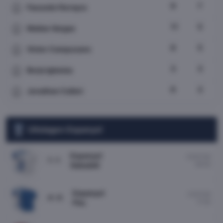
9
7
Facundo Ferreyra
11
5
Matías Vargas
8
5
Víctor Campuzano
3
3
Borja Iglesias
6
3
Jonathan Calleri
Uitslagen Espanyol
Espanyol
25/07/26
1 : 1
08:30
Sabadell
Espanyol
21/07/26
4 : 0
17:30
Pau