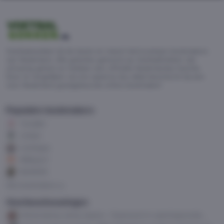
Voetbalwedden bij de beste en meest betrouwbare bookmakers
van Nederland. Alle goksites getoond op VoetbalGokken zijn
uitvoerig getest en hebben een officiële Nederlandse licentie.
Door te vergelijken via ons speel je dus altijd beschermt bij een
voor Nederland goedgekeurde online bookmaker!
Populaire bookmakers
TonyBet
Unibet
LeoVegas
888sport
BetMGM
Alle bookmakers
Voorbeschouwingen
Rotterdamse derby Sparta - Feyenoord in openingsronde
Eredivisie