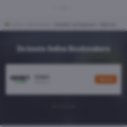
Home
Matchcenter
Wedden op Espanyol - Stjarnan
De beste Online Bookmakers
Unibet
Wed hier
unibet.nl