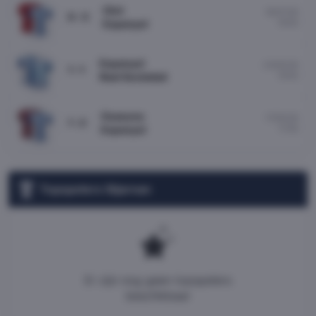
Olot
18/07/26
0 : 3
18:00
Espanyol
Espanyol
23/05/26
1 : 1
19:00
Real Sociedad
Osasuna
17/05/26
1 : 2
17:00
Espanyol
Topspelers Stjarnan
Er zijn nog geen topspelers
beschikbaar