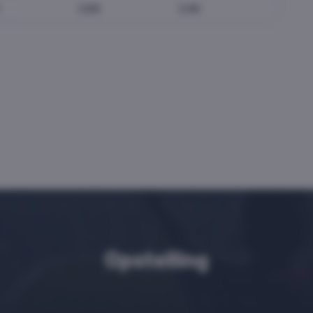
3.60
2.40
Opstelling