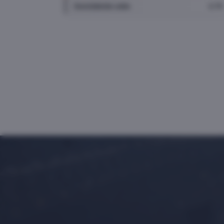
Gemiddelde odds
2.75