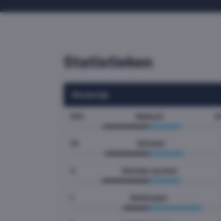
Statistieken
Wedstrijd
59%
Balbezit
4
10
Schoten
3
Schoten op doel
1
Buitenspel