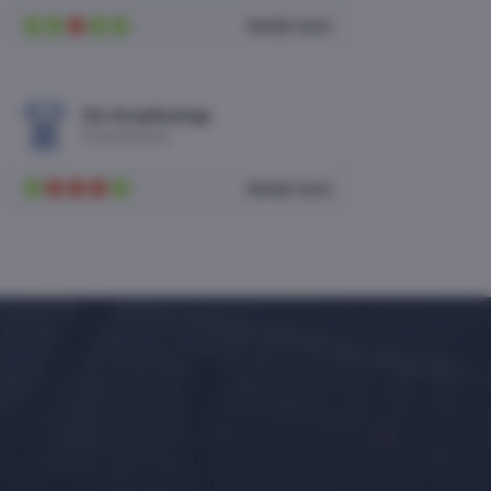
Bekijk team
W
W
V
W
W
De Graafschap
Nederland
Bekijk team
W
V
V
V
W