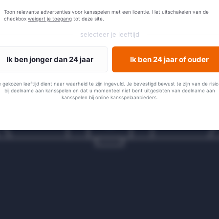
Toon relevante advertenties voor kansspelen met een licentie. Het uitschakelen van de
checkbox
weigert je toegang
tot deze site.
7
18
23
selecteer je leeftijd
8
19
 gekozen leeftijd dient naar waarheid te zijn ingevuld. Je bevestigd bewust te zijn van de risic
5
4
3
2
bij deelname aan kansspelen en dat u momenteel niet bent uitgesloten van deelname aan
kansspelen bij online kansspelaanbieders.
1