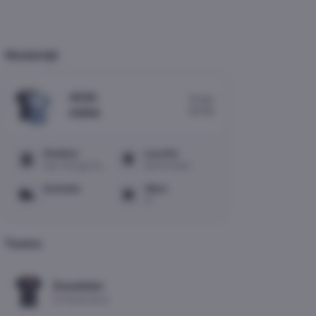
Wedstrijd
#
EXC
14 jan
#
GRA
20:00
Stadion
Locatie
Van Donge &
Rotterdam
De Roo Stadion
Scheids
Weer
-
5°
Teams
Excelsior
Nederland