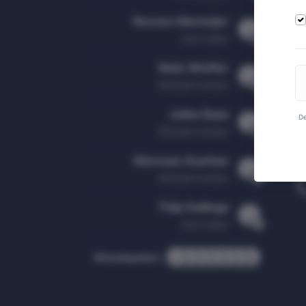
Reuven Niemeijer
Aanvaller
10
Mats Wieffer
Middenvelder
8
Julian Baas
De
Middenvelder
33
Marouan Azarkan
Middenvelder
11
Thijs Dallinga
Aanvaller
9
Wisselspelers