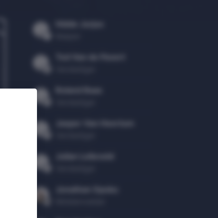
Hidde Jurjus
Keeper
1
Ted Van de Pavert
Verdediger
4
Roland Baas
Verdediger
5
Jasper Van Heertum
Verdediger
3
Julian Lelieveld
Verdediger
2
Jonathan Opoku
Middenvelder
18