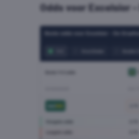
Odds voor Excelsior 
Beste odds voor Excelsior - De Graaf
1x2
Over/Under
Double 
Beste 1x2 odds
BOOKMAKER
EXC
2.75
Hoogste odds
2.75
Laagste odds
2.75