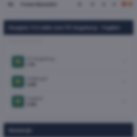
48
Crewe Alexandra
8
4
2
2
V
G
Hoogste 1x2 odds voor FC Augsburg - Cagliari
ONZE BESTE ODDS
FC Augsburg
1
1.75
Gelijkspel
x
3.80
Cagliari
2
3.50
Wedstrijd