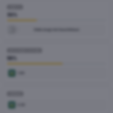
OVER 3.5
30%
1
Odds (nog) niet beschikbaar
BOTH TEAMS TO SCORE
56%
1.80
WINNAAR
3.50