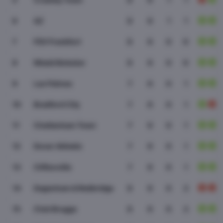
6
AZ
8
6
1
1
W
W
7
FSV Frankfurt
6
6
0
0
W
W
8
Mladá Boleslav
6
6
0
0
W
W
9
Las Palmas
7
6
0
1
W
W
10
Bradford City
7
6
0
1
W
V
11
Cheltenham Town
7
6
0
1
W
W
12
Dover Athletic
7
6
0
1
W
W
13
Cliftonville
7
6
0
1
W
W
14
Dagenham & Redbridge
8
6
0
2
V
V
15
Club Brugge
8
6
0
2
W
W