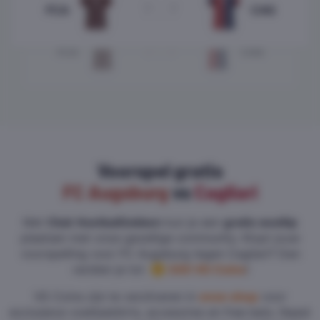
?
:
?
FCA
CAG
?
:
?
FCA
CAG
Voorspel gratis
FC Augsburg
vs
Cagliari
Met
Club VoetbalGokken
kun je een
gratis wedtip
plaatsen met onze gezellige community. Klopt jouw
voorspelling voor FC Augsburg tegen Cagliari? Dan
verdien je tot
300 VG Coins
!
VG Coins zijn te verzilveren in
onze shop
voor
exclusieve voetbalshirts, accesoires en free bets. Naast