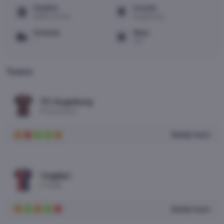
Stadion
Locatie
WWK Arena
Augsburg
Scheids
Weer
-
23°
Teams
FC Augsburg
Duitsland
Bekijk team
G
V
W
W
G
Cagliari
Italië
Bekijk team
G
W
G
W
V