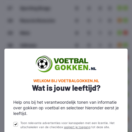
27
Sporting Braga
8
4
4
0
W
W
28
Resovia Rzeszów
6
5
1
0
G
W
29
Metz
8
5
1
2
W
V
30
Udinese
8
5
1
2
G
W
31
Carlisle United
6
5
0
1
W
V
32
Zemplín Michalovce
5
5
0
0
W
W
WELKOM BIJ VOETBALGOKKEN.NL
33
FC Emmen
5
5
0
0
W
W
Wat is jouw leeftijd?
34
Preußen Münster
5
5
0
0
W
W
Help ons bij het verantwoordelijk tonen van informatie
35
Burnley
6
5
0
1
over gokken op voetbal en selecteer hieronder eerst je
V
W
leeftijd.
36
Bolton Wanderers
7
4
3
0
G
G
Toon relevante advertenties voor kansspelen met een licentie. Het
uitschakelen van de checkbox
weigert je toegang
tot deze site.
37
Wigan Athletic
5
5
0
0
W
W