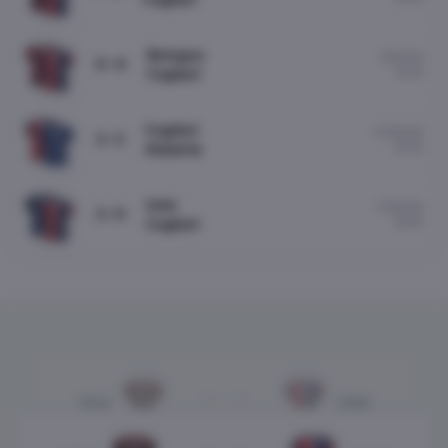
Bologna
3/05/26
0 : 0
10:30
Cagliari
Cagliari
27/04/26
3 : 2
16:30
Atalanta
Inter
17/04/26
3 : 0
18:45
Cagliari
?
:
?
FCA
CAG