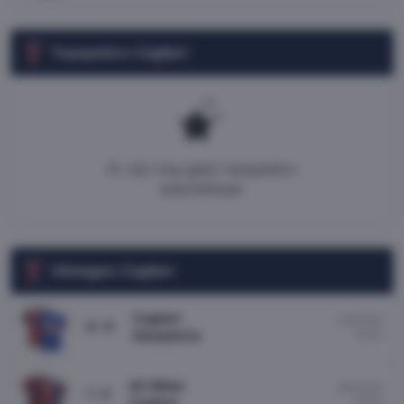
Topspelers Cagliari
Er zijn nog geen topspelers
beschikbaar
Uitslagen Cagliari
Cagliari
23/07/26
0 : 0
15:00
Sampdoria
AC Milan
24/05/26
1 : 2
18:45
Cagliari