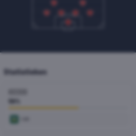
15
20
18
5
4
8
1
Statistieken
OVER 2.5
59%
1.25