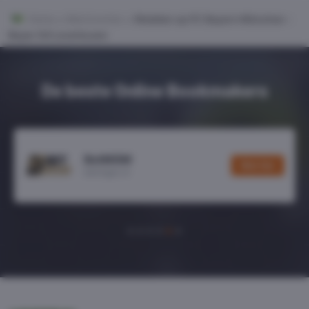
Home
Matchcenter
Wedden op FC Bayern München -
Bayer 04 Leverkusen
De beste Online Bookmakers
One Casino
Wed hier
onecasino.com