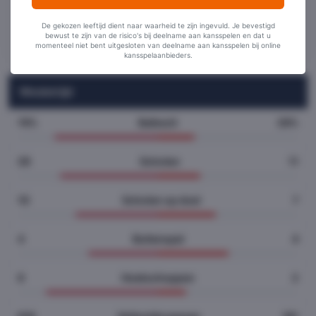
Bayer 04 Leverkusen
2
De gekozen leeftijd dient naar waarheid te zijn ingevuld. Je bevestigd
10.00
bewust te zijn van de risico's bij deelname aan kansspelen en dat u
momenteel niet bent uitgesloten van deelname aan kansspelen bij online
kansspelaanbieders.
Wedstrijd
74%
Balbezit
26%
26
Schoten
11
10
Schoten op doel
7
4
Buitenspel
4
8
Hoekschoppen
2