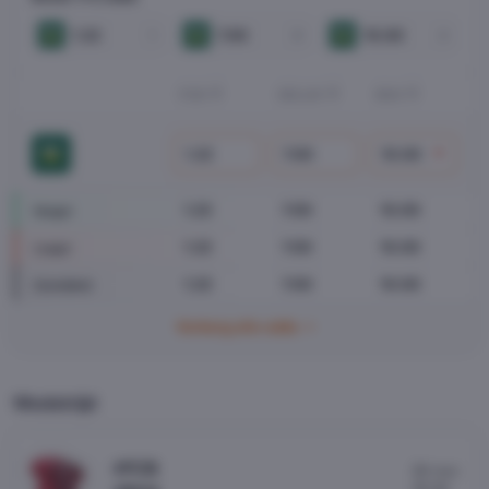
1.22
7.00
10.00
1
X
2
FCB
GELIJK
B04
1.22
7.00
10.00
1.22
7.00
10.00
Hoogst
1.22
7.00
10.00
Laagst
1.22
7.00
10.00
Gemiddeld
Verberg alle odds
Wedstrijd
#
FCB
30 nov