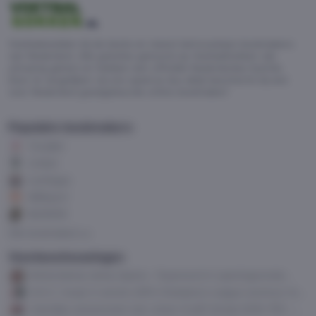
Voetbalwedden bij de beste en meest betrouwbare bookmakers
van Nederland. Alle goksites getoond op VoetbalGokken zijn
uitvoerig getest en hebben een officiële Nederlandse licentie.
Door te vergelijken via ons speel je dus altijd beschermt bij een
voor Nederland goedgekeurde online bookmaker!
Populaire bookmakers
TonyBet
Unibet
LeoVegas
888sport
BetMGM
Alle bookmakers
Voorbeschouwingen
Rotterdamse derby Sparta - Feyenoord in openingsronde
Eredivisie
N.E.C. hoopt in eerste UEFA Champions League avontuur te
stunten
Heerlijke seizoenstart met Johan Cruijff Schaal 2026: PSV -