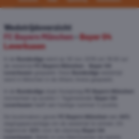
Wedstrijdoverzicht
FC Bayern München
-
Bayer 04
Leverkusen
In de
Bundesliga
werd op 30 nov 2019 om 18:30 uur
de wedstrijd
FC Bayern München
-
Bayer 04
Leverkusen
gespeeld.
Deze
Bundesliga
wedstrijd
werd in München in de Allianz Arena gespeeld.
In de
Bundesliga
staat thuisploeg
FC Bayern München
momenteel op positie 1. Tegenstander
Bayer 04
Leverkusen
heeft een huidige nummer 5 positie.
De bookmakers gaven
FC Bayern München
een
44%
slagingspercentage om de wedstrijd te winnen. Dit
tegenover
32%
voor de uitploeg
Bayer 04
Leverkusen
. Bekijk in ons Matchcenter de laatste