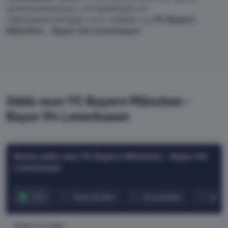
wedstrijdanalyses, voorspellingen en
slagingspercentages voor wedden op
FC Bayern
München
-
Bayer 04 Leverkusen
!
Odds voor FC Bayern München -
Bayer 04 Leverkusen
Beste odds voor FC Bayern München - Bayer 04
Leverkusen
1x2
Draw No Bet
Over/Under
Doub
Beste 1x2 odds