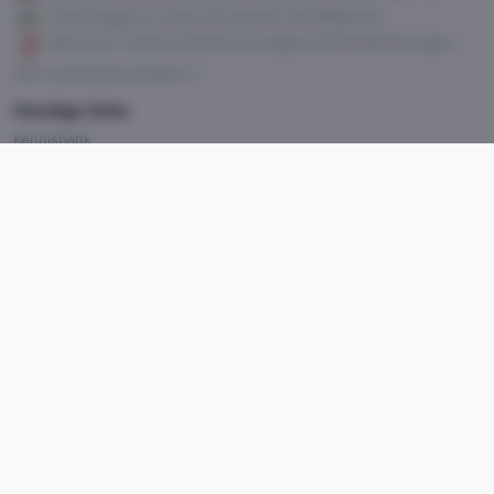
AZ
Club Brugge en Union SG openen het Belgische
voetbalseizoen met de Supercup
Ajax ook in UEFA Conference League thuiswedstrijd tegen
Vojvodina favoriet
Alle voorbeschouwingen
Handige links
Kennisbank
Speel bewust
Veelgestelde vragen
Over ons
EK 2024
Helpdesk
Algemene- en bonusvoorwaarden zijn van toepassing. Wat kost gokken jou? Stop op tijd.
18+. Deze site bevat advertentielinks. Deze content mag niet gedeeld worden met
minderjarigen.
Advertenties uitschakelen
Gokverslaving? Zoek hulp!
Of bel direct: 0900 217 77 21