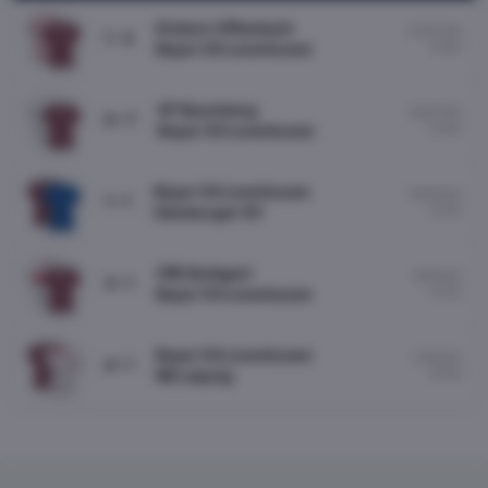
Kickers Offenbach
25/07/26
1 : 3
13:00
Bayer 04 Leverkusen
SF Baumberg
18/07/26
0 : 7
13:30
Bayer 04 Leverkusen
Bayer 04 Leverkusen
16/05/26
1 : 1
13:30
Hamburger SV
VfB Stuttgart
9/05/26
3 : 1
13:30
Bayer 04 Leverkusen
Bayer 04 Leverkusen
2/05/26
4 : 1
16:30
RB Leipzig