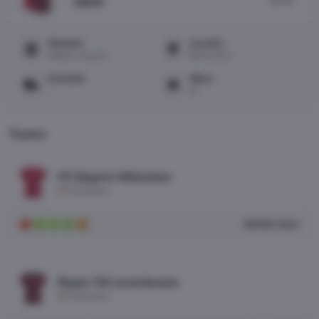
#
B04
18:30
Stadion
Locatie
Allianz Arena
München
Scheids
Weer
-
0°
Teams
FC Bayern München
Duitsland
Bekijk team
V
W
W
W
G
Bayer 04 Leverkusen
Duitsland