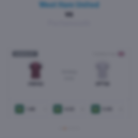
Leic
vs
Nort
Carabao Cup
BINNENKORT
Vandaag
14:00
#
WHU
#
PTM
1.48
4.33
5.50
1
X
2