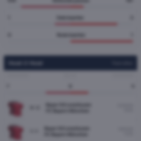
618
Voltooide passes
161
1
Gele kaarten
3
0
Rode kaarten
1
Head-2-Head
Toon alles
GEWONNEN
GELIJK
GEWONNEN
7
6
5
Bayer 04 Leverkusen
22/04/26
0 : 2
18:45
FC Bayern München
Bayer 04 Leverkusen
14/03/26
1 : 1
13:30
FC Bayern München