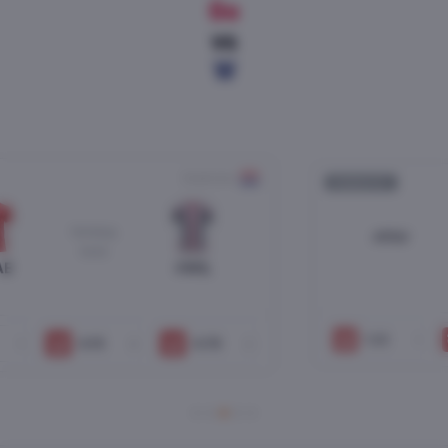
PSV
vs
Fortuna Sittard
Eredivisie
BINNENKORT
Vandaag
18:00
#
PSV
#
FOR
1.22
7.55
12.00
1
X
2