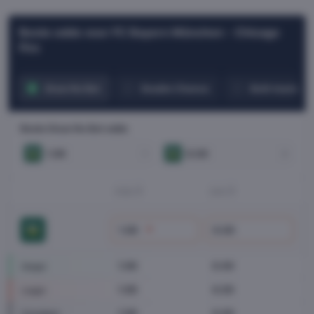
Beste odds voor FC Bayern München - Chicago
Fire
Draw No Bet
Double Chance
Both teams to
Beste Draw No Bet odds
1.06
8.00
1
2
FCB
CHI
8.00
1.06
1.06
8.00
Hoogst
1.06
8.00
Laagst
1.06
8.00
Gemiddeld