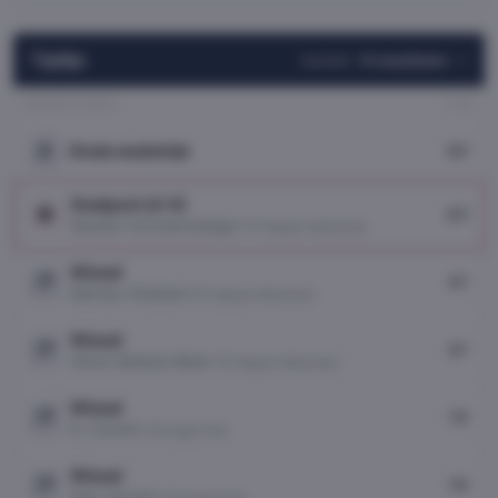
Tijdlijn
Aantal:
8 resultaten
GEBEURTENIS
TIJD
90
'
Einde wedstrijd
Doelpunt
(4-0)
83
'
Bastian Schweinsteiger
(FC Bayern München)
Wissel
81
'
Meritan Shabani
(FC Bayern München)
Wissel
81
'
Oliver Batista Meier
(FC Bayern München)
Wissel
79
'
D. Conner
(Chicago Fire)
Wissel
79
'
Alan Gordon
(Chicago Fire)