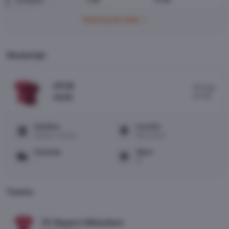
Verberg alle odds
Wedstrijd
#
FCB
28 aug
#
CHI
20:30
Stadion
Locatie
Allianz Arena
München
Scheids
Weer
-
0°
Teams
FC Bayern München