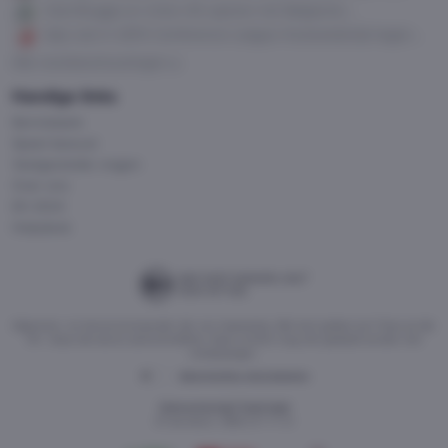
AZ
Club Brugge en Union SG openen het Belgische
voetbalseizoen met de Supercup
Ajax ook in UEFA Conference League thuiswedstrijd tegen
Vojvodina favoriet
Alle voorbeschouwingen
Handige links
Kennisbank
Speel bewust
Veelgestelde vragen
Over ons
EK 2024
Helpdesk
Algemene- en bonusvoorwaarden zijn van toepassing. Wat kost gokken jou? Stop op tijd.
18+. Deze site bevat advertentielinks. Deze content mag niet gedeeld worden met
minderjarigen.
Advertenties uitschakelen
Gokverslaving? Zoek hulp!
Of bel direct: 0900 217 77 21