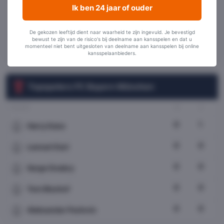
2 : 0
18:55
Olympiacos F.C.
De gekozen leeftijd dient naar waarheid te zijn ingevuld. Je bevestigd
Olympiacos F.C.
22/10/19
2 : 3
bewust te zijn van de risico's bij deelname aan kansspelen en dat u
21:00
FC Bayern München
momenteel niet bent uitgesloten van deelname aan kansspelen bij online
kansspelaanbieders.
Topspelers FC Bayern München
NAAM
W
G
0
1
Harry Kane
0
0
Lennart Karl
0
0
Serge Gnabry
0
0
Tom Bischof
0
0
Aleksandar Pavlovic