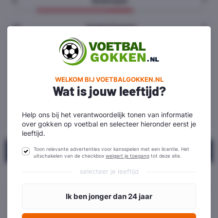
3
Buitenspel
1
14
Hoekschoppen
1
609
Voltooide passes
213
WELKOM BIJ VOETBALGOKKEN.NL
0
Gele kaarten
0
Wat is jouw leeftijd?
0
Rode kaarten
0
Help ons bij het verantwoordelijk tonen van informatie
over gokken op voetbal en selecteer hieronder eerst je
leeftijd.
Toon relevante advertenties voor kansspelen met een licentie. Het
Head-2-Head
uitschakelen van de checkbox
weigert je toegang
tot deze site.
GEWONNEN
GELIJK
GEWONNEN
selecteer je leeftijd
2
0
0
FC Bayern München
6/11/19