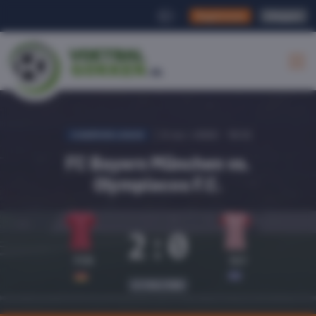
Registreren
Inloggen
|
6 nov +0000 - 18:55
CHAMPIONS LEAGUE
FC Bayern München vs.
Olympiacos F.C.
2:0
#
FCB
#
OLY
FULL TIME