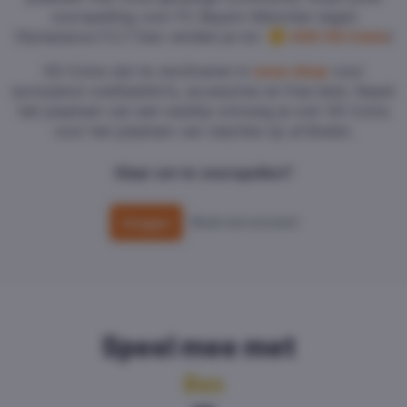
voorspelling voor FC Bayern München tegen
Olympiacos F.C.? Dan verdien je tot
300 VG Coins
!
VG Coins zijn te verzilveren in
onze shop
voor
exclusieve voetbalshirts, accesoires en free bets. Naast
het plaatsen van een wedtip ontvang je ook VG Coins
voor het plaatsen van reacties op artikelen.
Klaar om te voorspellen?
Inloggen
Maak een account
Speel mee met
Benfica