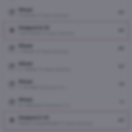
Wissel
90
'
Coutinho
(FC Bayern München)
Doelpunt
(2-0)
89
'
Ivan Perisic
(FC Bayern München)
Wissel
88
'
I. Perisic
(FC Bayern München)
Wissel
82
'
C. Tolisso
(FC Bayern München)
Wissel
79
'
Y. El Arabi
(Olympiacos F.C.)
Wissel
71
'
M. Valbuena
(Olympiacos F.C.)
Doelpunt
(1-0)
69
'
Robert Lewandowski
(FC Bayern München)