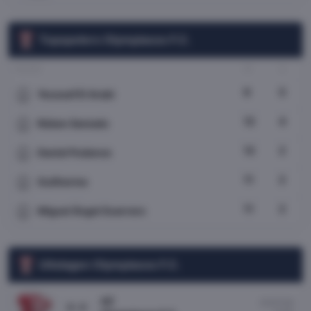
Topspelers Olympiacos F.C.
NAAM
W
G
9
5
Youssef El Arabi
12
4
Rúben Semedo
12
2
Daniel Podence
11
2
Guilherme
11
2
Miguel Ángel Guerrero
Uitslagen Olympiacos F.C.
AZ
25/07/26
3 : 2