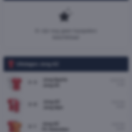
Er zijn nog geen topspelers
beschikbaar
Uitslagen Jong AZ
Jong Sparta
25/07/26
2 : 3
11:00
Jong AZ
Jong AZ
17/07/26
3 : 0
10:00
Jong Ajax
Jong AZ
11/07/26
3 : 1
10:00
FC Volendam