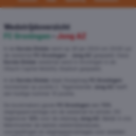
Wedstrijdoverzicht
FC Groningen
-
Jong AZ
In de
Eerste Divisie
werd op 26 jan 2024 om 20:00 uur
de wedstrijd
FC Groningen
-
Jong AZ
gespeeld.
Deze
Eerste Divisie
wedstrijd werd in Groningen in de
Hitachi Capital Mobility Stadium gespeeld.
In de
Eerste Divisie
staat thuisploeg
FC Groningen
momenteel op positie 2. Tegenstander
Jong AZ
heeft
een huidige nummer 10 positie.
De bookmakers gaven
FC Groningen
een
72%
slagingspercentage om de wedstrijd te winnen. Dit
tegenover
12%
voor de uitploeg
Jong AZ
. Bekijk in ons
Matchcenter de laatste wedstrijdanalyses,
voorspellingen en slagingspercentages voor wedden