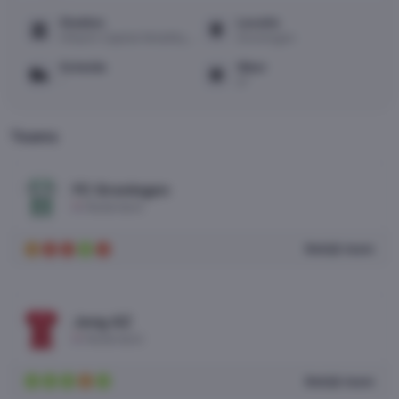
Stadion
Locatie
Hitachi Capital Mobility
Groningen
Stadium
Scheids
Weer
-
5°
Teams
FC Groningen
Nederland
Bekijk team
G
V
V
W
V
Jong AZ
Nederland
Bekijk team
W
W
W
G
W