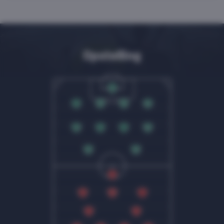
Opstelling
21
5
20
43
50
14
4
7
40
25
29
9
11
10
7
8
6