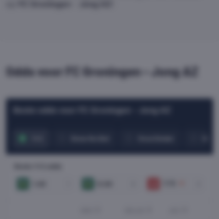
op
FC Groningen
-
Jong AZ
!
Odds voor FC Groningen - Jong AZ
Beste odds voor FC Groningen - Jong AZ
1x2
Draw No Bet
Over/Under
Doub
Beste 1x2 odds
7.75
1.40
6.00
1
X
2
GRO
GELIJK
JAZ