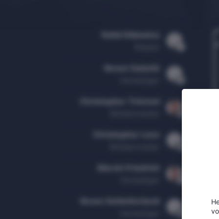
Rafał Gikiewicz
Keeper
1
Neven Subotić
Verdediger
3
Christopher Trimmel
Middenvelder
28
Christopher Lenz
Middenvelder
25
Marvin Friedrich
Verdediger
5
Keven Schlotterbeck
He
vo
Verdediger
31