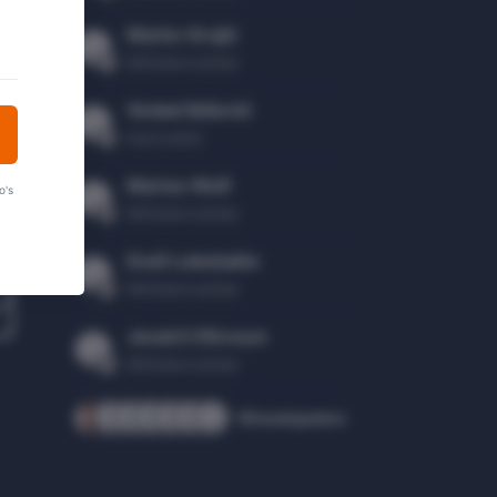
Marko Grujić
Middenvelder
15
Vedad Ibišević
Aanvaller
19
Marius Wolf
o's
Middenvelder
30
Dodi Lukebakio
Middenvelder
28
Javairô Dilrosun
Middenvelder
16
Wisselspelers