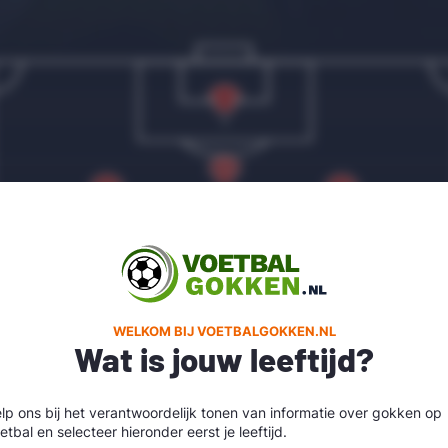
1
31
5
3
28
30
34
25
WELKOM BIJ VOETBALGOKKEN.NL
32
10
15
Wat is jouw leeftijd?
lp ons bij het verantwoordelijk tonen van informatie over gokken op
etbal en selecteer hieronder eerst je leeftijd.
19