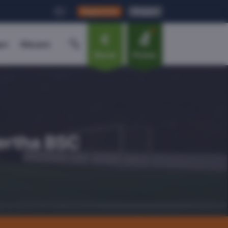
Registreren
Inloggen
|
en
Nieuws
Bonus
Promo
ertha BSC