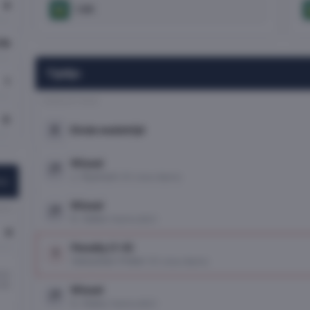
4
1.66
78
Tijdlijn
1
GEBEURTENIS
0
Einde wedstrijd
Wissel
J. Ryerson
(FC Union Berlin)
es
Wissel
NEN
D. Selke
(Hertha BSC)
0
Penalty
(1-0)
Sebastian Polter
(FC Union Berlin)
/23
:30
Wissel
S. Kalou
(Hertha BSC)