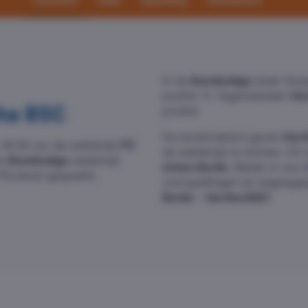
Overzicht
Odds
Opstelling
Statistieken
In de
Bundesliga
staat thui
positie 11. Tegenstander
He
ha BSC
positie.
De bookmakers gaven
Her
18:30 uur de wedstrijd
FC
de wedstrijd te winnen. Dit
e
Bundesliga
wedstrijd
Union Berlin
. Bekijk in ons
 Försterei gespeeld.
voorspellingen en slaging
Berlin
-
Hertha BSC
!