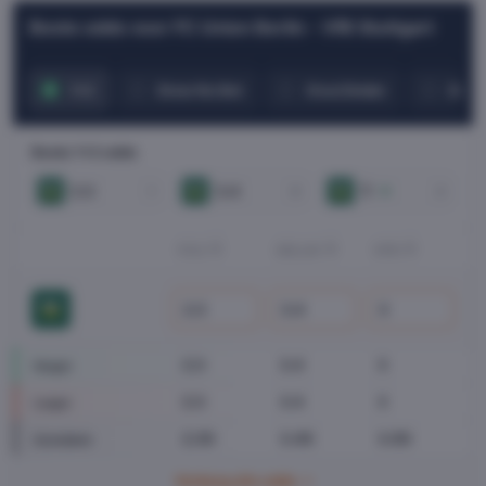
Beste odds voor FC Union Berlin - VfB Stuttgart
1x2
Draw No Bet
Over/Under
Doub
Beste 1x2 odds
3
2.3
3.4
1
X
2
FCU
GELIJK
VFB
2.3
3.4
3
2.3
3.4
3
Hoogst
2.3
3.4
3
Laagst
2.30
3.40
3.00
Gemiddeld
Verberg alle odds