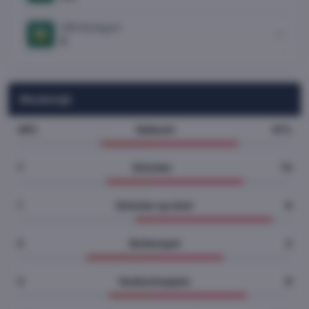
VfB Stuttgart
2
3
Wedstrijd
39%
Balbezit
61%
7
Schoten
13
1
Schoten op doel
6
2
Buitenspel
2
3
Hoekschoppen
6