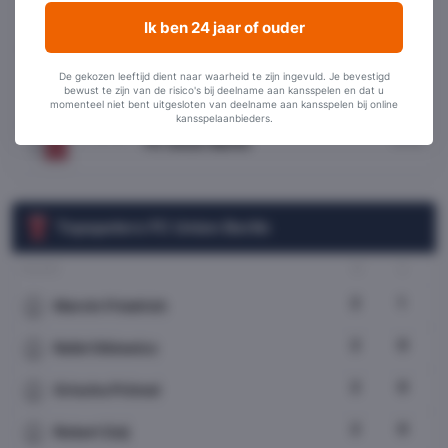
FC Union Berlin
19/04/25
4 : 4
18:30
VfB Stuttgart
De gekozen leeftijd dient naar waarheid te zijn ingevuld. Je bevestigd
bewust te zijn van de risico's bij deelname aan kansspelen en dat u
momenteel niet bent uitgesloten van deelname aan kansspelen bij online
kansspelaanbieders.
VfB Stuttgart
6/12/24
3 : 2
20:30
FC Union Berlin
Topspelers FC Union Berlin
NAAM
W
G
2
1
Marvin Friedrich
2
0
Rafal Gikiewicz
2
0
Grischa Prömel
2
0
Robert Zulj