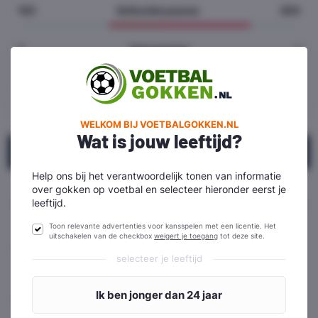
163
Voltooide passes
300
2
Gele kaarten
1
0
Rode kaarten
0
WELKOM BIJ VOETBALGOKKEN.NL
Wat is jouw leeftijd?
Head-2-Head
Toon alles
Help ons bij het verantwoordelijk tonen van informatie
GEWONNEN
GELIJK
GEWONNEN
over gokken op voetbal en selecteer hieronder eerst je
leeftijd.
3
6
4
Toon relevante advertenties voor kansspelen met een licentie. Het
uitschakelen van de checkbox
weigert je toegang
tot deze site.
VfB Stuttgart
18/01/26
1 : 1
selecteer je leeftijd
13:30
FC Union Berlin
FC Union Berlin
23/08/25
2 : 1
15:30
VfB Stuttgart