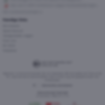
voetbalseizoen met de Supercup
Ajax ook in UEFA Conference League thuiswedstrijd tegen
Vojvodina favoriet
Alle voorbeschouwingen
Handige links
Kennisbank
Speel bewust
Veelgestelde vragen
Over ons
EK 2024
Helpdesk
Algemene- en bonusvoorwaarden zijn van toepassing. Wat kost gokken jou? Stop op tijd.
18+. Deze site bevat advertentielinks. Deze content mag niet gedeeld worden met
minderjarigen.
Advertenties uitschakelen
Gokverslaving? Zoek hulp!
Of bel direct: 0900 217 77 21