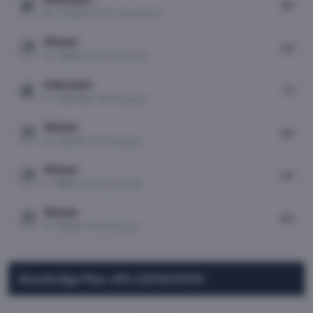
90
'
M. Friedrich
(FC Union Berlin)
Wissel
82
'
A. Gogia
(FC Union Berlin)
Gele kaart
72
'
C. Gentner
(VfB Stuttgart)
Wissel
68
'
G. Castro
(VfB Stuttgart)
Wissel
65
'
J. Mees
(FC Union Berlin)
Wissel
60
'
D. Didavi
(VfB Stuttgart)
Bundesliga Play-offs
(2018/2019)