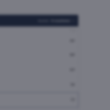
Aantal:
8 resultaten
TIJD
90
'
89
'
83
'
78
'
72
'