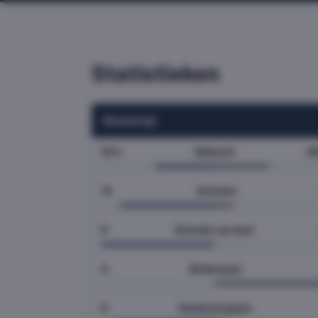
Statistieken
Wedstrijd
52%
Balbezit
4
15
Schoten
6
Schoten op doel
0
Buitenspel
8
Hoekschoppen