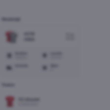
Wedstrijd
#
UTR
16 jan
#
HEA
20:00
Stadion
Locatie
Stadion
Utrecht
Galgenwaard
Scheids
Weer
-
0°
Teams
FC Utrecht
Nederland