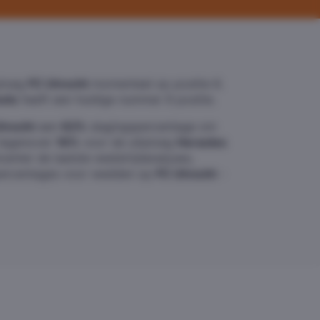
ploeg
FC Utrecht
momenteel op positie 6.
elo
heeft een huidige nummer 9 positie.
trecht
een
62%
slagingspercentage om
 tegenover
16%
voor de uitploeg
Heracles
hcenter de laatste wedstrijdanalyses,
spercentages voor wedden op
FC Utrecht
-