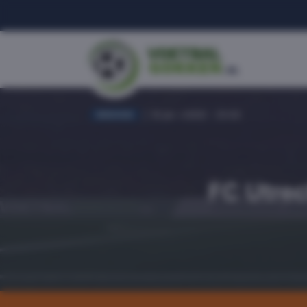
16 jan +0000 - 20:00
EREDIVISIE
FC Utrec