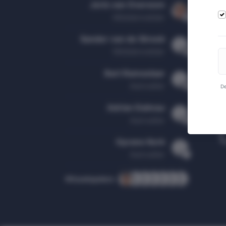
Joris van Overeem
Middenvelder
8
Sander van de Streek
Middenvelder
22
Bart Ramselaar
Aanvaller
23
De
Adrian Dalmau
Aanvaller
9
Gyrano Kerk
Aanvaller
7
Wisselspelers