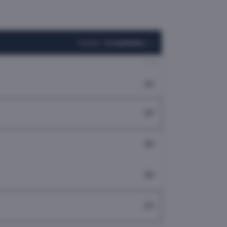
Aantal:
8 resultaten
TIJD
90
'
90
'
88
'
88
'
83
'