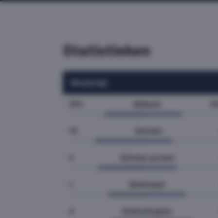
Statistieken
Wedstrijd
55%
Balbezit
4
18
Schoten
5
Schoten op doel
1
Buitenspel
4
Hoekschoppen