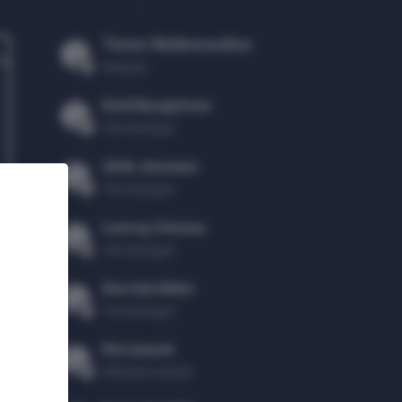
Timon Wellenreuther
Keeper
21
Emil Bergstrom
Verdediger
5
Ulrik Jenssen
Verdediger
4
Leeroy Owusu
Verdediger
13
Derrick Köhn
Verdediger
27
Pol Llonch
Middenvelder
8