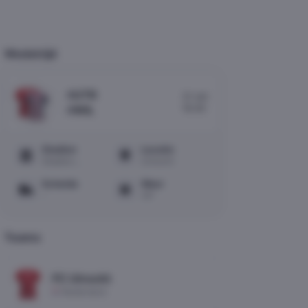
Wedstrijd
#
UTR
31 okt
#
WIL
16:45
Stadion
Locatie
Stadion
Utrecht
Galgenwaard
Scheids
Weer
-
14°
Teams
FC Utrecht
Nederland