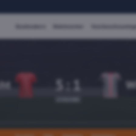
Bookmakers
Matchcenter
Voorbeschouwing
5:1
ht
Wi
FULL TIME