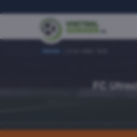
31 okt +0000 - 16:45
EREDIVISIE
FC Utrec