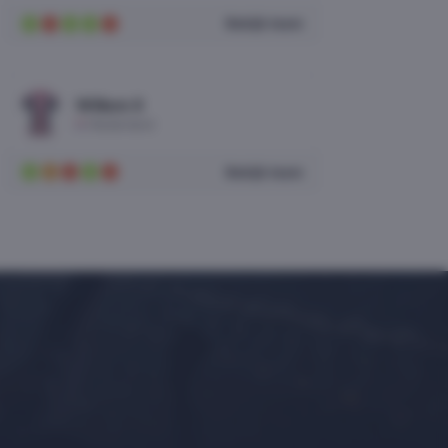
Bekijk team
W
V
W
W
V
Willem II
Nederland
Bekijk team
W
G
V
W
V