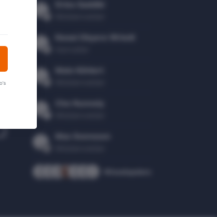
Dries Saddiki
Middenvelder
17
Kwasi Okyere Wriedt
Aanvaller
9
Mats Köhlert
Middenvelder
11
o's
Che Nunnely
Middenvelder
7
Max Svensson
Middenvelder
15
Wisselspelers