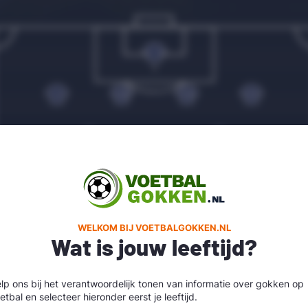
1
2
33
14
21
6
27
29
23
26
WELKOM BIJ VOETBALGOKKEN.NL
Wat is jouw leeftijd?
18
lp ons bij het verantwoordelijk tonen van informatie over gokken op
9
etbal en selecteer hieronder eerst je leeftijd.