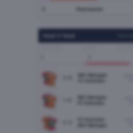
0
Rode kaarten
Head-2-Head
Toon all
GEWONNEN
GELIJK
GEWON
1
1
NEC Nijmegen
8/03
3 : 0
18
FC Volendam
NEC Nijmegen
4/02
1 : 0
16
FC Volendam
FC Volendam
7/12
2 : 3
14
NEC Nijmegen