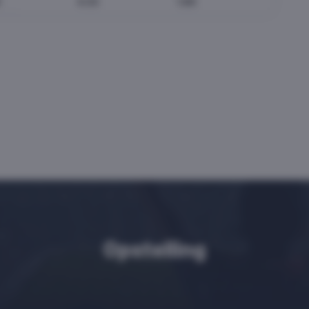
4.33
1.80
Opstelling