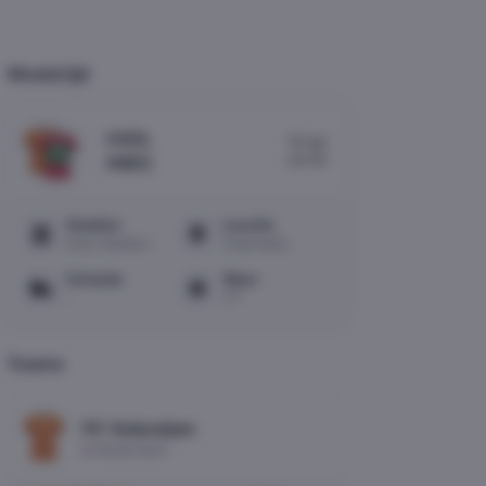
Wedstrijd
#
VOL
19 apr
#
NEC
20:00
Stadion
Locatie
Kras Stadion
Volendam
Scheids
Weer
-
17°
Teams
FC Volendam
Nederland