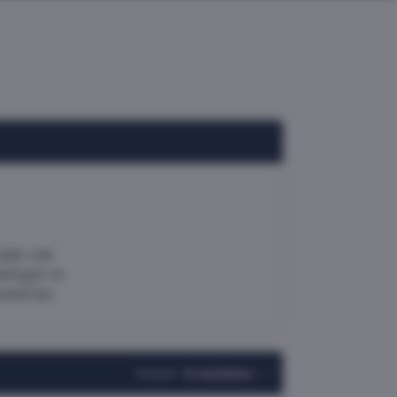
lijk niet
llingen te
edstrijd.
Aantal:
8 resultaten