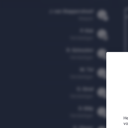
J. van Stappershoef
Keeper
1
P. Kok
Verdediger
10
R. Schouten
Verdediger
2
M. Tol
Verdediger
3
G. Smal
Verdediger
5
D. Bäly
Verdediger
4
He
vo
K. Visser