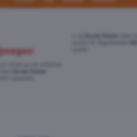
Overzicht
Odds
Opstelling
Statistieken
In de
Eerste Divisie
staat t
positie 16. Tegenstander
NE
ijmegen
positie.
om 20:00 uur de wedstrijd
Deze
Eerste Divisie
adion gespeeld.