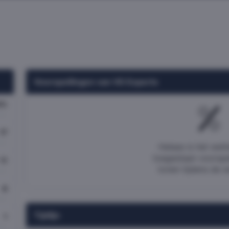
Voorspellingen van VG Experts
2%
17
Helaas is het wette
toegestaan voorspe
11
tonen tijdens de w
6
Tijdlijn
1