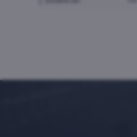
Gemiddelde odds
3.60