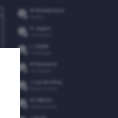
M. Branderhorst
Keeper
31
G. Joppen
Verdediger
2
L. Labylle
Verdediger
21
M. Bossaerts
Verdediger
44
J. van den Berg
Middenvelder
8
M. Dijkstra
Middenvelder
12
J. Bruijn