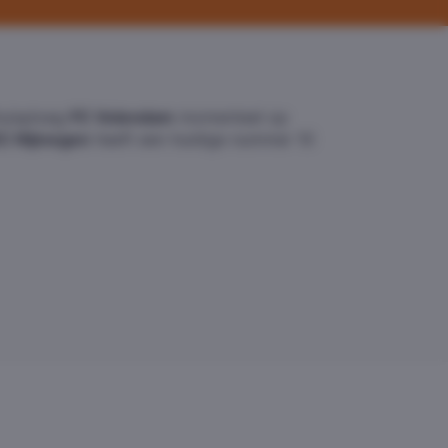
huisploeg
FC Volendam
momenteel op
C Nijmegen
heeft een huidige nummer 10