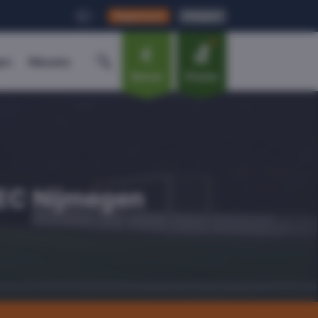
Registreren
Inloggen
|
en
Nieuws
Bonus
Promo
EC Nijmegen