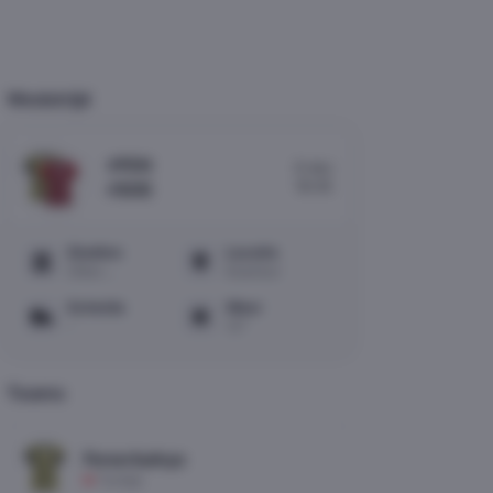
Wedstrijd
#
FEN
9 dec
#
SGE
18:45
Stadion
Locatie
Ülker
İstanbul
Stadyumu
Scheids
Weer
Fenerbahçe
-
12°
Şükrü
Saracoğlu Spor
Kompleksi
Teams
Fenerbahçe
Turkije