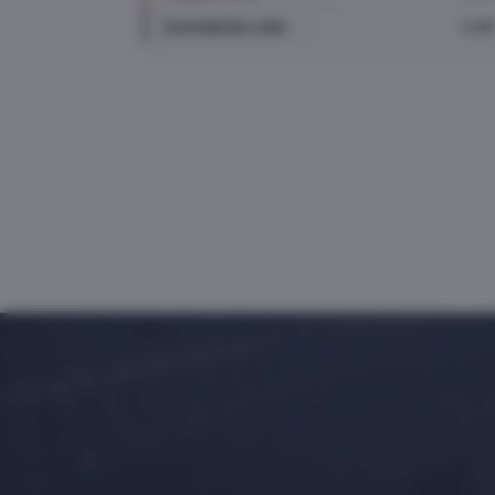
Gemiddelde odds
3.40