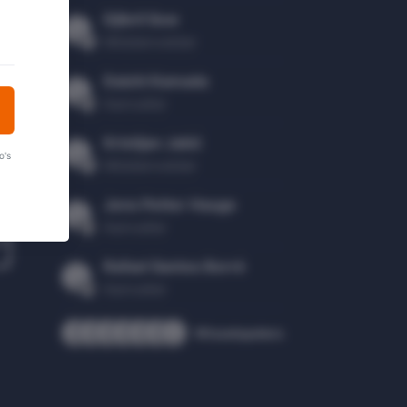
Djibril Sow
Middenvelder
8
Daichi Kamada
Aanvaller
15
Kristijan Jakić
o's
Middenvelder
6
Jens Petter Hauge
Aanvaller
23
Rafael Santos Borré
Aanvaller
19
Wisselspelers