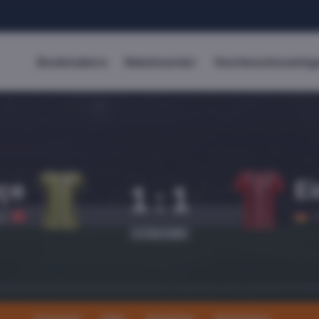
Bookmakers
Matchcenter
Voorbeschouwing
çe
Ei
1:1
je
D
FULL TIME