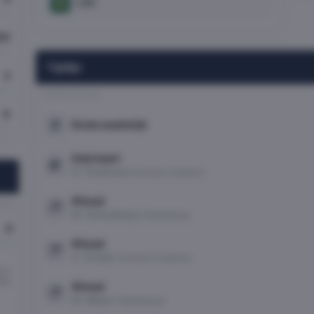
1.80
03
Tijdlijn
3
GEBEURTENIS
0
Einde wedstrijd
Gele kaart
G. Paciencia
(Eintracht Frankfurt)
Wissel
NEN
M. Gumuskaya
(Fenerbahçe)
0
Wissel
A. Hrustic
(Eintracht Frankfurt)
/21
:45
Wissel
M. Meyer
(Fenerbahçe)