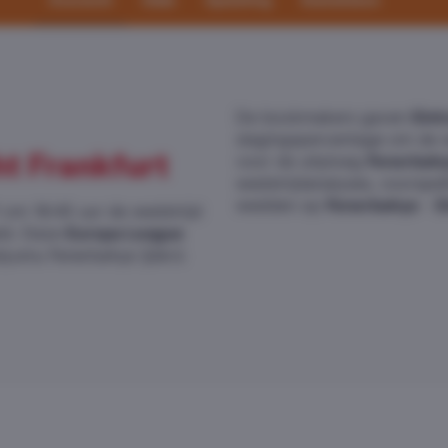
Overzicht
Odds
Opstelling
Statistieken
De bookmakers gaven
Eint
slagingspercentage om de w
ht Frankfurt
voor de uitploeg
Fenerbah
wedstrijdanalyses, voorspe
wedden op
Fenerbahçe
-
E
om 18:45 uur de wedstrijd
d.
Deze
Europa League
tadyumu Fenerbahçe Şükrü