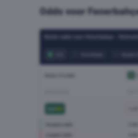
Odds voor Fenerbahçe
Beste odds voor Fenerbahçe - Eintrach
1x2
Over/Under
Double 
Beste 1x2 odds
BOOKMAKER
FEN
3.4
Hoogste odds
3.40
Laagste odds
3.40