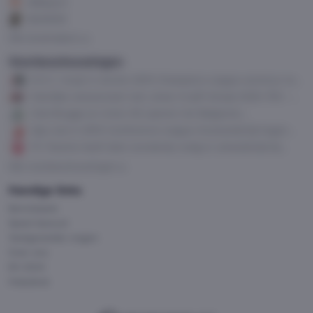
888sport
BetMGM
Alle bookmakers
Voorbeschouwingen
N.E.C. hoopt in eerste UEFA Champions League avontuur te
stunten
Heerlijke seizoenstart met Johan Cruijff Schaal 2026: PSV -
AZ
Club Brugge en Union SG openen het Belgische
voetbalseizoen met de Supercup
Ajax ook in UEFA Conference League thuiswedstrijd tegen
Vojvodina favoriet
FC Twente heeft klein wondertje nodig in uitwedstrijd bij
Ferencvaros
Alle voorbeschouwingen
Handige links
Kennisbank
Speel bewust
Veelgestelde vragen
Over ons
EK 2024
Helpdesk