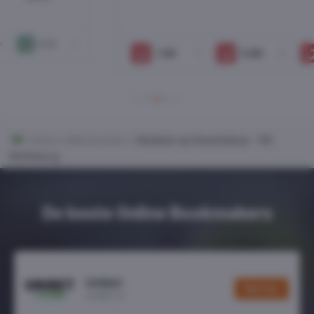
1.30
5.90
9.90
1
X
2
Home
Matchcenter
Wedden op Fenerbahçe - VfL
Wolfsburg
De beste Online Bookmakers
LeoVegas
Wed hier
leovegas.nl