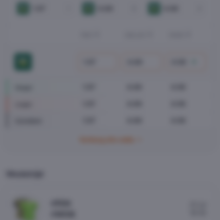
1.57
4.00
4.50
1
X
2
FEN
GELIJK
WOB
1.57
4.00
4.50
1.57
4.00
4.50
Hoogst
1.57
4.00
4.50
Laagst
1.57
4.00
4.50
Gemiddeld
Verberg alle odds
Wedstrijd
#
FEN
22 jul
#
WOB
18:30