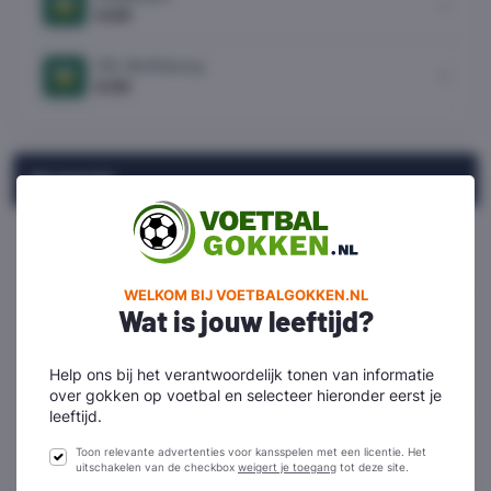
x
4.00
VfL Wolfsburg
2
4.50
Wedstrijd
49%
Balbezit
51%
15
Schoten
8
WELKOM BIJ VOETBALGOKKEN.NL
Wat is jouw leeftijd?
5
Schoten op doel
2
Help ons bij het verantwoordelijk tonen van informatie
over gokken op voetbal en selecteer hieronder eerst je
2
Buitenspel
4
leeftijd.
Toon relevante advertenties voor kansspelen met een licentie. Het
uitschakelen van de checkbox
weigert je toegang
tot deze site.
4
Hoekschoppen
1