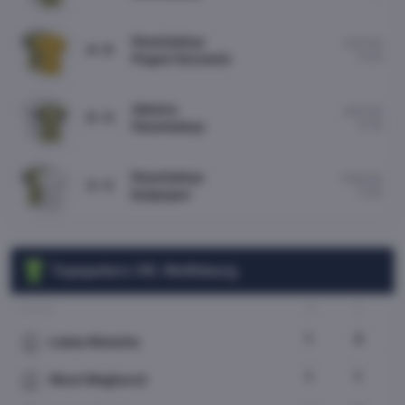
Fenerbahçe
11/07/26
4 : 0
17:30
Pogoń Szczecin
Admira
8/07/26
0 : 5
17:30
Fenerbahçe
Fenerbahçe
17/05/26
3 : 3
17:00
Eyüpspor
Topspelers VfL Wolfsburg
NAAM
W
G
1
3
Lukas Nmecha
1
1
Wout Weghorst