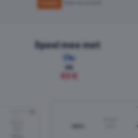
Inloggen
Maak een account
Speel mee met
Club Brugge
vs
KV Kortrijk
Pro League
Morgen
18:45
#
BRU
#
KOR