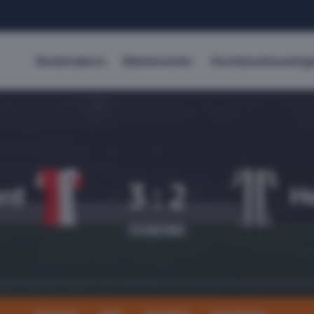
Bookmakers
Matchcenter
Voorbeschouwing
3:2
rd
H
FULL TIME