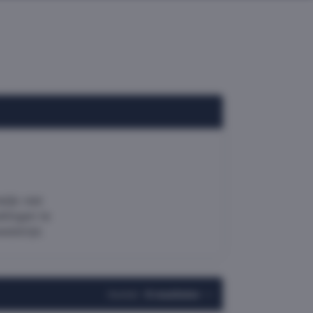
lijk niet
llingen te
edstrijd.
Aantal:
8 resultaten