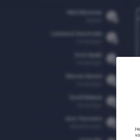
Nick Marsman
Keeper
21
Lutsharel Geertruida
Verdediger
22
Uroš Spajić
Verdediger
25
Marcos Senesi
Verdediger
4
Tyrell Malacia
Verdediger
15
Jens Toornstra
Middenvelder
28
He
vo
Leroy Fer