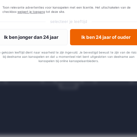
37
Toon relevante advertenties voor kansspelen met een licentie. Het uitschakelen van de
checkbox
weigert je toegang
tot deze site.
selecteer je leeftijd
8
15
18
34
23
4
5
 gekozen leeftijd dient naar waarheid te zijn ingevuld. Je bevestigd bewust te zijn van de risic
bij deelname aan kansspelen en dat u momenteel niet bent uitgesloten van deelname aan
kansspelen bij online kansspelaanbieders.
1