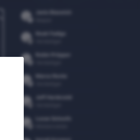
Janis Blaswich
Keeper
1
Noah Fadiga
Verdediger
23
Robin Pröpper
Verdediger
4
Marco Rente
Verdediger
5
Jeff Hardeveld
Verdediger
34
Lucas Schoofs
Middenvelder
15
Ismail Azzaoui