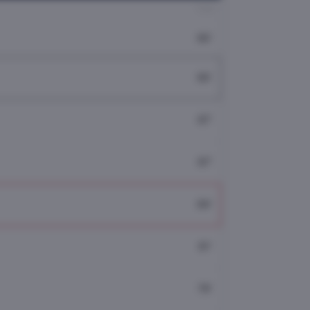
TIJD
90
'
90
'
87
'
87
'
84
'
81
'
79
'