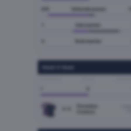
674
Voltooide passes
1
1
Gele kaarten
0
Rode kaarten
Head-2-Head
GEWONNEN
GELIJK
GEWON
1
0
Fiorentina
13/08
4 : 0
21
Cosenza