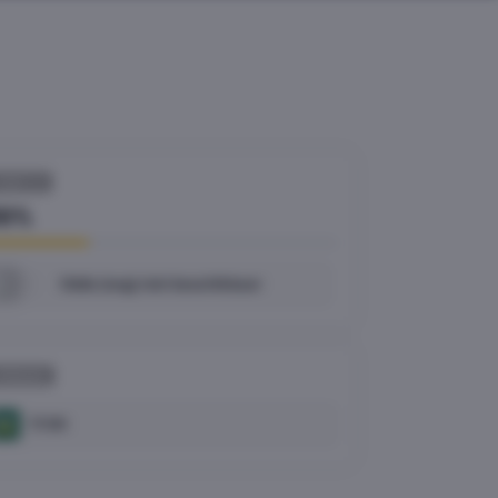
VER 3.5
0%
1
Odds (nog) niet beschikbaar
INNAAR
17.00