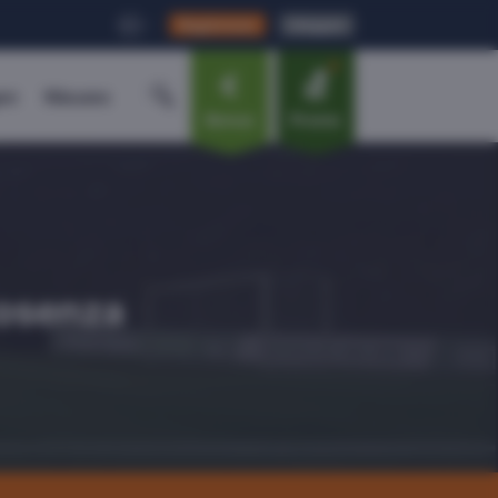
Registreren
Inloggen
|
en
Nieuws
Bonus
Promo
osenza