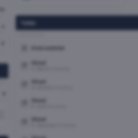
13
Tijdlijn
2
GEBEURTENIS
0
Einde wedstrijd
Wissel
A. Bianco
(Fiorentina)
Wissel
NEN
M. Benassi
(Fiorentina)
0
Wissel
R. Sottil
(Fiorentina)
/21
:00
Wissel
R. Saponara
(Fiorentina)
Wissel