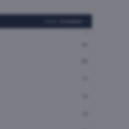
Aantal:
8 resultaten
TIJD
90
'
88
'
77
'
70
'
70
'