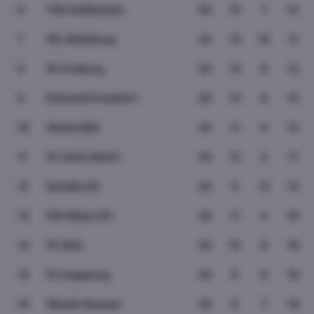
6
TSG Hoffenheim
34
15
7
12
7
VfL Wolfsburg
34
13
10
11
8
SC Freiburg
34
13
9
12
9
Eintracht Frankfurt
34
13
6
15
10
Hertha BSC
34
11
8
15
11
FC Union Berlin
34
12
5
17
12
Schalke 04
34
9
12
13
13
FSV Mainz 05
34
11
4
19
14
FC Köln
34
10
6
18
15
FC Augsburg
34
9
9
16
16
Werder Bremen
34
8
7
19