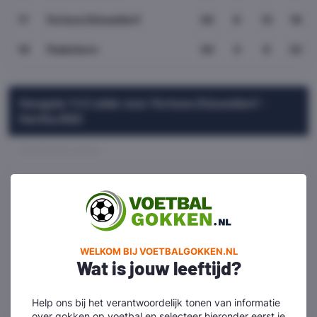
17
Fortuna Düsseldorf
34
6
12
16
18
Paderborn
34
4
8
22
Hoogste 1x2 odds voor Fortuna Düsseldorf -
Hertha BSC
ONZE BESTE ODDS
Fortuna Düsseldorf
1
2.10
Gelijkspel
x
3.50
WELKOM BIJ VOETBALGOKKEN.NL
Wat is jouw leeftijd?
Hertha BSC
2
3.25
Help ons bij het verantwoordelijk tonen van informatie
over gokken op voetbal en selecteer hieronder eerst je