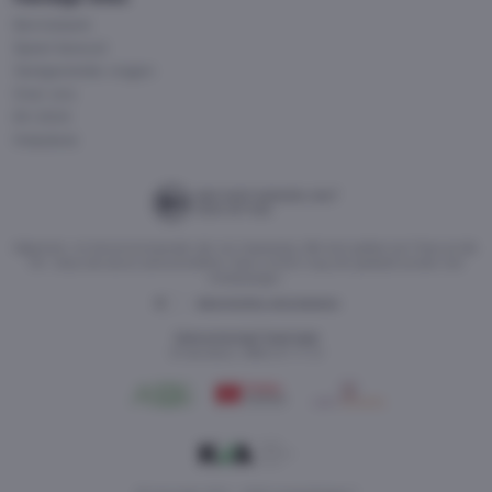
Kennisbank
Speel bewust
Veelgestelde vragen
Over ons
EK 2024
Helpdesk
Algemene- en bonusvoorwaarden zijn van toepassing. Wat kost gokken jou? Stop op tijd.
18+. Deze site bevat advertentielinks. Deze content mag niet gedeeld worden met
minderjarigen.
Advertenties uitschakelen
Gokverslaving? Zoek hulp!
Of bel direct: 0900 217 77 21