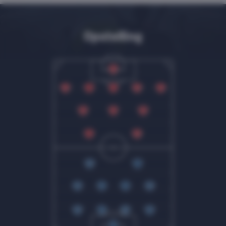
Opstelling
33
25
5
3
29
15
22
13
10
11
28
26
7
16
6
3
28
25
4
20
13
1