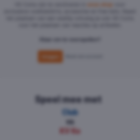
VG Coins zijn te verzilveren in
onze shop
voor
exclusieve voetbalshirts, accesoires en free bets. Naast
het plaatsen van een wedtip ontvang je ook VG Coins
voor het plaatsen van reacties op artikelen.
Klaar om te voorspellen?
Inloggen
Maak een account
Speel mee met
Club Brugge
vs
KV Kortrijk