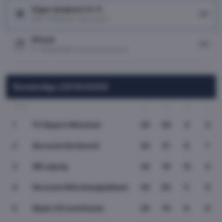
Eigen doelpunt
(3-1)
64
'
Erik Thommy
(Hertha BSC)
Wissel
63
'
O. Ampomah
(Fortuna Düsseldorf)
Bundesliga
(2019/2020)
TEAM
G
W
G
V
1
FC Bayern München
34
26
4
4
2
Borussia Dortmund
34
21
6
7
3
RB Leipzig
34
18
12
4
4
Borussia Mönchengladbach
34
20
5
9
5
Bayer 04 Leverkusen
34
19
6
9