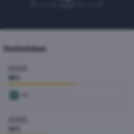
Statistieken
OVER 2.5
56%
1.91
OVER 3.5
33%