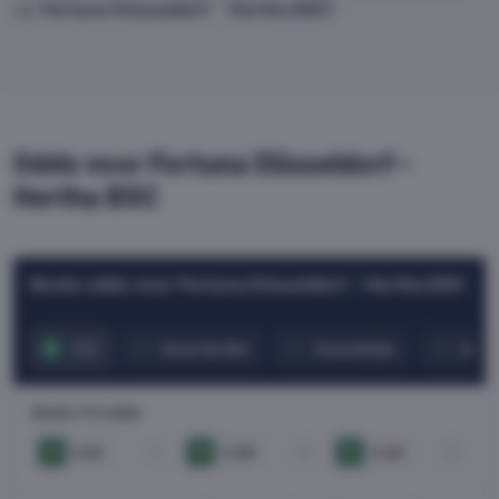
op
Fortuna Düsseldorf
-
Hertha BSC
!
Odds voor Fortuna Düsseldorf -
Hertha BSC
Beste odds voor Fortuna Düsseldorf - Hertha BSC
1x2
Draw No Bet
Over/Under
Doub
Beste 1x2 odds
2.10
3.50
3.25
1
X
2