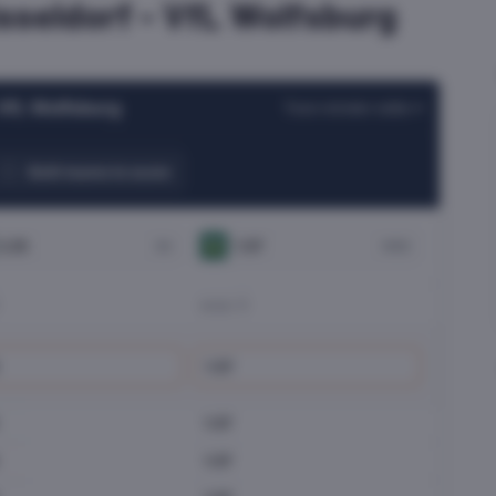
sseldorf - VfL Wolfsburg
 VfL Wolfsburg
Toon minder odds
Both teams to score
2.25
1.57
DU
WOB
WOB
1.57
1.57
1.57