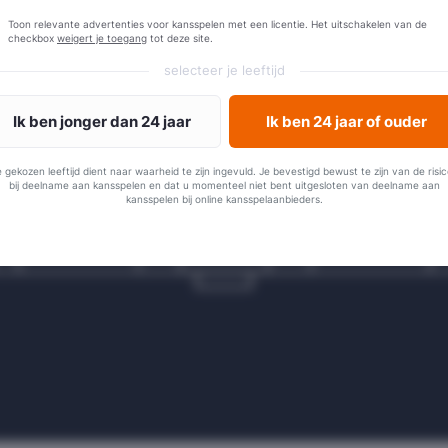
Toon relevante advertenties voor kansspelen met een licentie. Het uitschakelen van de
checkbox
weigert je toegang
tot deze site.
selecteer je leeftijd
7
13
27
8
 gekozen leeftijd dient naar waarheid te zijn ingevuld. Je bevestigd bewust te zijn van de risic
15
25
32
2
bij deelname aan kansspelen en dat u momenteel niet bent uitgesloten van deelname aan
kansspelen bij online kansspelaanbieders.
1