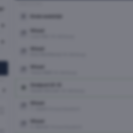
GEBEURTENIS
87
Einde wedstrijd
6
Wissel
Luca Itter
(VfL Wolfsburg)
0
Wissel
Elvis Rexhbecaj
(VfL Wolfsburg)
Wissel
Yunus Malli
(VfL Wolfsburg)
NEN
Doelpunt
(0-3)
2
Daniel Ginczek
(VfL Wolfsburg)
Wissel
/20
T. Usami
(Fortuna Düsseldorf)
:30
Wissel
A. Barkok
(Fortuna Düsseldorf)
/19