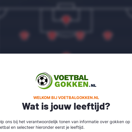
1
39
5
32
23
13
20
25
6
9
WELKOM BIJ VOETBALGOKKEN.NL
28
Wat is jouw leeftijd?
lp ons bij het verantwoordelijk tonen van informatie over gokken op
etbal en selecteer hieronder eerst je leeftijd.
33
9