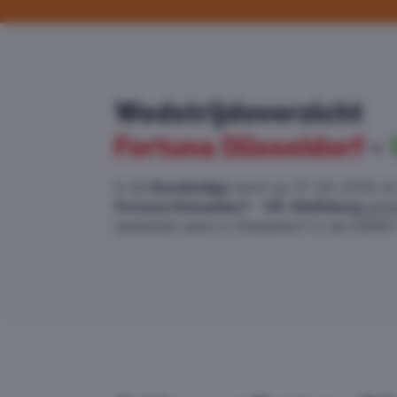
Wedstrijdoverzicht
Fortuna Düsseldorf
-
In de
Bundesliga
werd op 27 okt 2018 om 
Fortuna Düsseldorf
-
VfL Wolfsburg
gesp
wedstrijd werd in Düsseldorf in de ESPRI