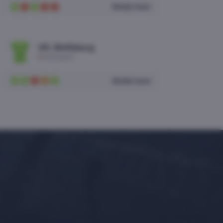
Bekijk team
W
V
W
V
V
VfL Wolfsburg
Duitsland
Bekijk team
W
W
V
G
W