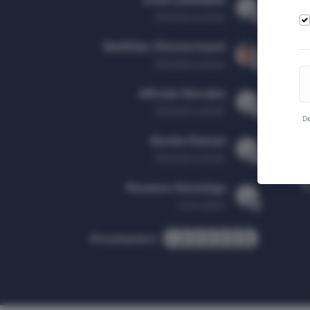
Middenvelder
20
Matthias Zimmermann
Middenvelder
25
Alfredo Morales
Middenvelder
6
De
Benito Raman
Middenvelder
9
Rouwen Hennings
Aanvaller
28
Wisselspelers