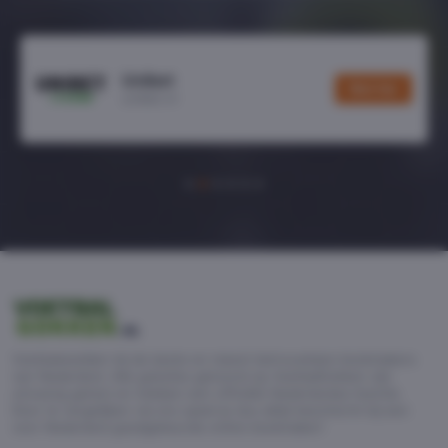
LeoVegas
Wed hier
leovegas.nl
Voetbalwedden bij de beste en meest betrouwbare bookmakers
van Nederland. Alle goksites getoond op VoetbalGokken zijn
uitvoerig getest en hebben een officiële Nederlandse licentie.
Door te vergelijken via ons speel je dus altijd beschermt bij een
voor Nederland goedgekeurde online bookmaker!