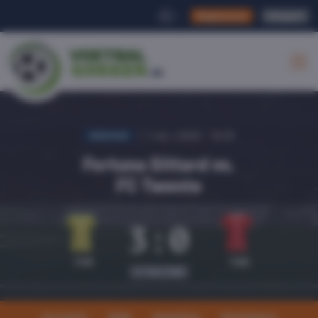
Registreren
Inloggen
|
1 mei +0000 - 18:45
EREDIVISIE
Fortuna Sittard vs.
FC Twente
3:0
#
FOR
#
TWE
FULL TIME
Overzicht
Odds
Opstelling
Statistieken