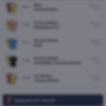
Metz
25/07/26
3 : 1
12:00
Fortuna Sittard
Fortuna Sittard
17/07/26
1 : 3
16:30
Olympiacos F.C.
Fortuna Sittard
11/07/26
2 : 1
10:00
Genk
Fortuna Sittard
3/07/26
1 : 0
17:00
Koninklijke Lierse Sportkring
FC Utrecht
17/05/26
2 : 0
12:30
Fortuna Sittard
Topspelers FC Twente