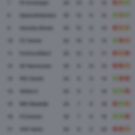
7
FC Groningen
34
14
8
12
V
G
W
V
8
Sparta Rotterdam
34
13
8
13
W
G
W
W
9
Heracles Almelo
34
12
8
14
V
G
G
W
10
FC Twente
34
10
11
13
W
V
G
V
11
Fortuna Sittard
34
12
5
17
V
G
V
W
12
SC Heerenveen
34
9
12
13
V
V
G
G
13
PEC Zwolle
34
9
11
14
W
V
V
V
14
Willem II
34
8
7
19
W
W
V
V
15
RKC Waalwijk
34
7
9
18
V
W
G
V
16
FC Emmen
34
7
9
18
W
W
V
V
17
VVV-Venlo
34
6
5
23
V
V
G
V