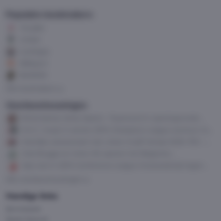
Populaire bookmakers
TonyBet
Unibet
LeoVegas
888sport
BetMGM
Alle bookmakers
Voorbeschouwingen
Rotterdamse derby Sparta - Feyenoord in openingsronde
Eredivisie
N.E.C. hoopt in eerste UEFA Champions League avontuur te
stunten
Heerlijke seizoenstart met Johan Cruijff Schaal 2026: PSV -
AZ
Club Brugge en Union SG openen het Belgische
voetbalseizoen met de Supercup
Ajax ook in UEFA Conference League thuiswedstrijd tegen
Vojvodina favoriet
Alle voorbeschouwingen
Handige links
Kennisbank
Speel bewust