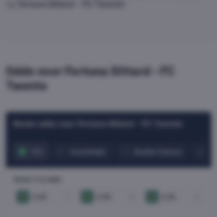
op
Fortuna Sittard
-
FC Twente
!
Odds voor Fortuna Sittard - FC
Twente
Beste odds voor Fortuna Sittard - FC Twente
1x2
Over/Under
Double Chance
Bo
Beste 1x2 odds
3.20
3.50
2.20
1
X
2