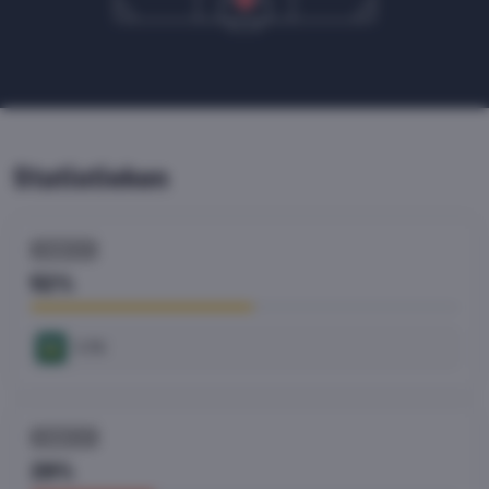
Statistieken
OVER 2.5
52%
1.73
OVER 3.5
29%