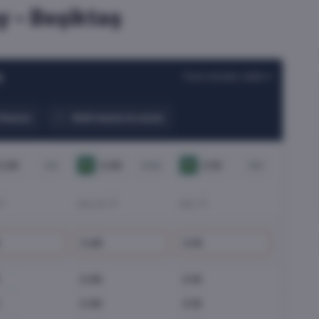
y - Beşiktaş
ş
Toon minder odds
Chance
Both teams to score
2.20
3.40
3.10
GAL
Gelijk
BES
GELIJK
BES
3.40
3.10
3.40
3.10
3.40
3.10