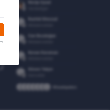
Necip Uysal
Verdediger
20
Rachid Ghezzal
Middenvelder
18
Can Bozdoğan
Middenvelder
12
o's
Kenan Karaman
Middenvelder
28
Güven Yalçın
Aanvaller
50
Wisselspelers