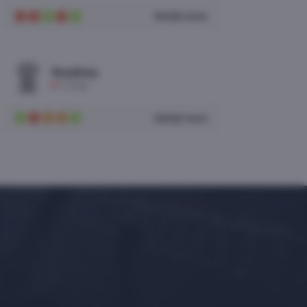
Bekijk team
V
V
W
V
W
Beşiktaş
Turkije
Bekijk team
W
V
G
G
W