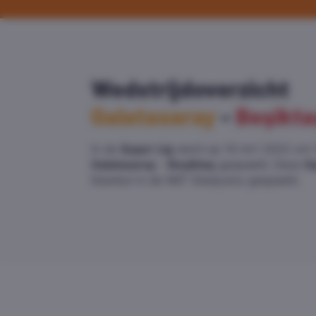
Wedstrijdoverzicht
Galatasaray
-
Beşikta
In de
Super Lig
werd op 14 mrt 2022 om 1
Galatasaray
-
Beşiktaş
gespeeld.
Deze
S
İstanbul in de NEF Stadyumu gespeeld.