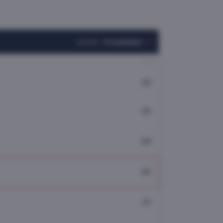
Aantal:
8 resultaten
TIJD
90
'
90
'
86
'
85
'
81
'