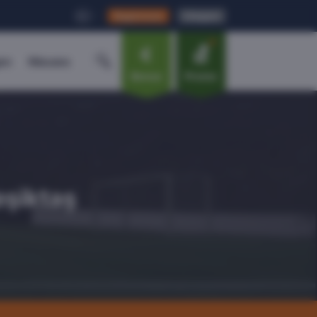
Registreren
Inloggen
|
en
Nieuws
Bonus
Promo
eşiktaş