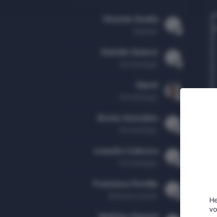
Vicente Guaita
Keeper
13
Damián Suárez
Verdediger
22
Djené
Verdediger
2
Bruno González
Verdediger
4
Leandro Cabrera
Verdediger
6
Francisco Portillo
Middenvelder
12
He
vo
Mathieu Flamini