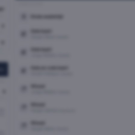
GEBEURTENIS
67
Einde wedstrijd
2
Gele kaart
Sergio Mora
(Getafe)
0
Gele kaart
Jorge Molina
(Getafe)
Gele en rode kaart
es
Amath Ndiaye
(Getafe)
NEN
Wissel
5
Jorge Molina
(Getafe)
Wissel
/26
Sergio García
(Espanyol)
:15
Wissel
Sergio Mora
(Getafe)
/25