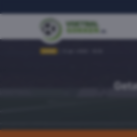
15 apr +0000 - 18:30
LA LIGA
Geta