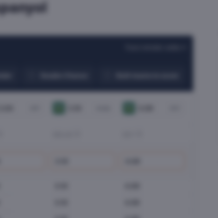
spanyol
Toon minder odds
nder
Double Chance
Both teams to score
2.04
3.10
4.09
GET
Gelijk
ESY
GELIJK
ESY
3.10
4.09
3.10
4.09
3.10
4.09