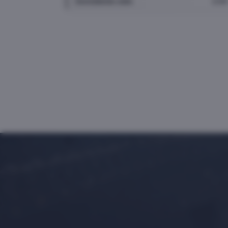
Gemiddelde odds
2.04