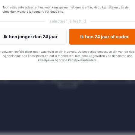
Toon relevante advertenties voor kansspelen met een licentie. Het uitschakelen van de
11
10
14
checkbox
weigert je toegang
tot deze site.
selecteer je leeftijd
25
8
 gekozen leeftijd dient naar waarheid te zijn ingevuld. Je bevestigd bewust te zijn van de risic
12
22
15
2
bij deelname aan kansspelen en dat u momenteel niet bent uitgesloten van deelname aan
kansspelen bij online kansspelaanbieders.
1