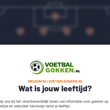
13
22
2
4
6
12
8
21
23
11
9
WELKOM BIJ VOETBALGOKKEN.NL
Wat is jouw leeftijd?
7
lp ons bij het verantwoordelijk tonen van informatie over gokken op
etbal en selecteer hieronder eerst je leeftijd.