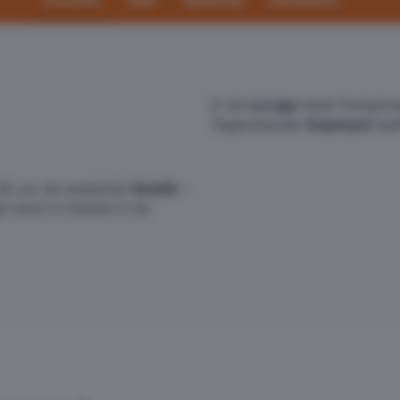
Overzicht
Odds
Opstelling
Statistieken
In de
La Liga
staat thuisplo
Tegenstander
Espanyol
heef
0 uur de wedstrijd
Getafe
-
d werd in Getafe in de