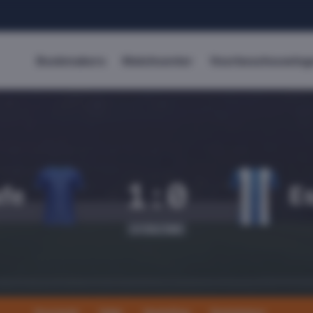
Bookmakers
Matchcenter
Voorbeschouwing
1:0
fe
E
FULL TIME