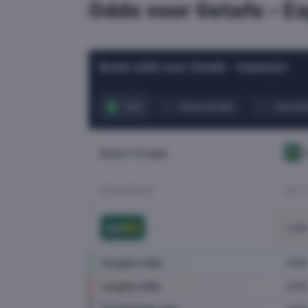
Odds voor Getafe - E
Beste odds voor Getafe - Espanyol
1x2
Draw No Bet
Over/U
Beste 1x2 odds
BOOKMAKER
GET
2.04
Hoogste odds
2.04
Laagste odds
2.04