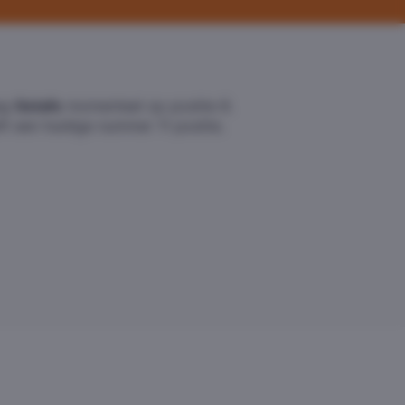
eg
Getafe
momenteel op positie 8.
t een huidige nummer 11 positie.