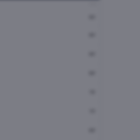
TIJD
90
'
90
'
90
'
86
'
76
'
70
'
66
'