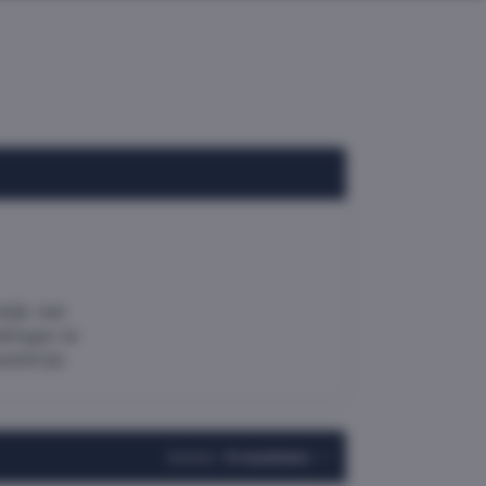
lijk niet
llingen te
edstrijd.
Aantal:
8 resultaten