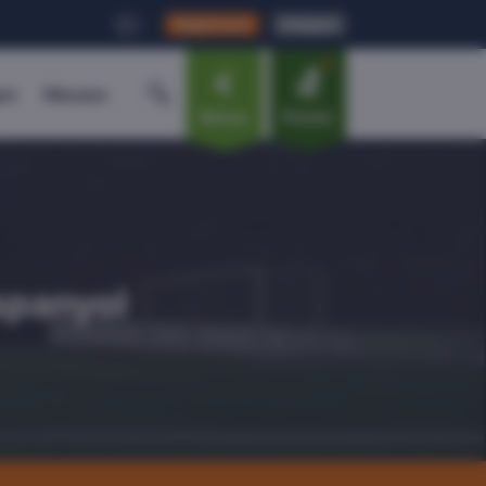
Registreren
Inloggen
|
en
Nieuws
Bonus
Promo
spanyol