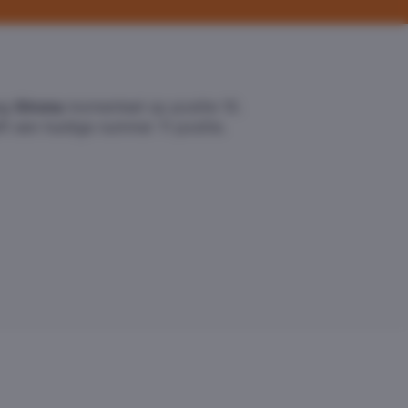
eg
Girona
momenteel op positie 10.
t een huidige nummer 11 positie.