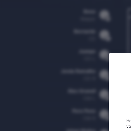
Bono
Keeper
13
Bernardo
CD
2
Juanpe
CD-L
15
Jonás Ramalho
CD-R
4
Álex Granell
CM-L
6
Pere Pons
CM-R
8
He
vo
Johan Mojica