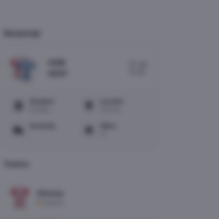
Wedstrijd
#
GIR
22 apr
#
ESY
12:00
Stadion
Locatie
Estadi
Girona
Municipal de
Scheids
Weer
Montilivi
-
0°
Teams
Girona
Spanje