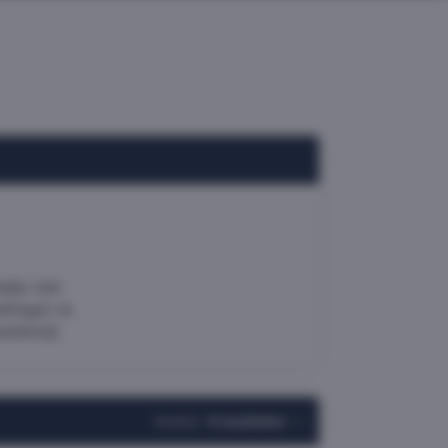
lijk niet
llingen te
edstrijd.
Aantal:
8 resultaten