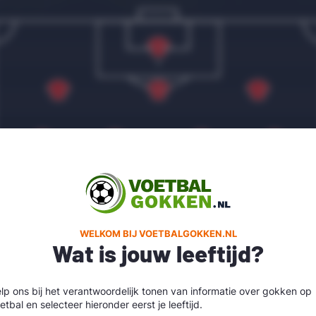
13
2
15
4
6
8
3
25
7
24
WELKOM BIJ VOETBALGOKKEN.NL
9
Wat is jouw leeftijd?
lp ons bij het verantwoordelijk tonen van informatie over gokken op
etbal en selecteer hieronder eerst je leeftijd.
7
9