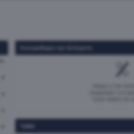
Voorspellingen van VG Experts
1%
5
Helaas is het wette
toegestaan voorspe
4
tonen tijdens de w
2
Tijdlijn
0