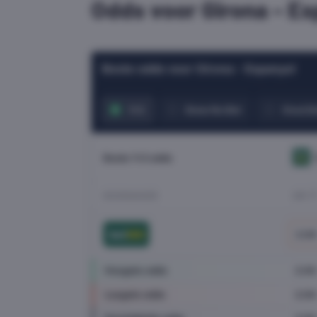
Odds voor Girona - Es
Beste odds voor Girona - Espanyol
1x2
Draw No Bet
Over/U
Beste 1x2 odds
BOOKMAKER
GIR
2.04
Hoogste odds
2.04
Laagste odds
2.04