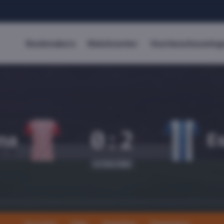
Bookmakers
Matchcenter
Voorbeschouwing
0:2
na
E
FULL TIME