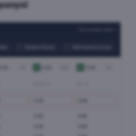
panyol
Toon minder odds
nder
Double Chance
Both teams to score
2.04
3.25
4.00
GIR
Gelijk
ESY
GELIJK
ESY
3.25
4.00
3.25
4.00
3.25
4.00