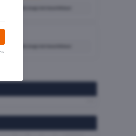
1
Odds (nog) niet beschikbaar
INNAAR
1
Odds (nog) niet beschikbaar
o's
TIJD
G
W
G
V
LAATSTE 5