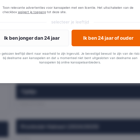
1
Toon relevante advertenties voor kansspelen met een licentie. Het uitschakelen van de
Odds (nog) niet beschikbaar
checkbox
weigert je toegang
tot deze site.
selecteer je leeftijd
BOTH TEAMS TO SCORE
W
58%
 gekozen leeftijd dient naar waarheid te zijn ingevuld. Je bevestigd bewust te zijn van de risic
bij deelname aan kansspelen en dat u momenteel niet bent uitgesloten van deelname aan
1
kansspelen bij online kansspelaanbieders.
Odds (nog) niet beschikbaar
Tijdlijn
GEBEURTENIS
Provincial-Hainaut
(2024/2025)
TEAM