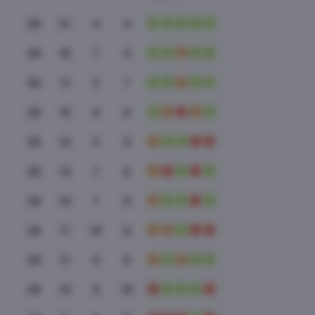
29
21
4
4
W
W
W
W
W
29
18
7
4
W
W
G
W
W
29
17
5
7
W
W
G
W
W
29
15
8
6
W
G
V
G
W
29
15
5
9
G
W
W
V
V
29
14
7
8
G
V
W
V
W
29
14
7
8
G
W
W
V
W
29
11
10
8
G
G
W
V
V
29
11
9
9
G
W
G
W
W
29
10
9
10
V
W
W
W
V