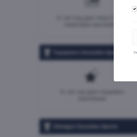
Er zijn nog geen Head-2-Head
wedstrijden beschikbaar
Topspelers Gosselies Sports
De
Er zijn nog geen topspelers
beschikbaar
Uitslagen Gosselies Sports