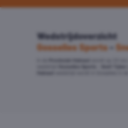
Wedstrijdoverzicht
Gosselies Sports
-
Sn
In de
Provincial-Hainaut
wordt op 23 nov
wedstrijd
Gosselies Sports
-
Snef-Tyber
Hainaut
wedstrijd wordt in Gosselies in d