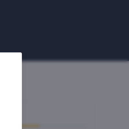
VER 3.5
48%