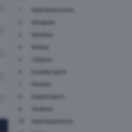
/26
1
Stade Mouscronnois
:00
2
Montignies
/26
:00
3
Molenbaix
4
Antoing
/26
:00
5
Luingnois
6
Gosselies Sports
/26
:00
7
Péruwelz
/26
8
Soignies Sports
:00
9
Houdinois
10
Rapid Symphorinois