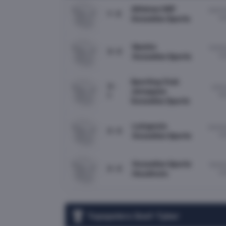
Athènes HSP
26/07
1 : 3
14
Gosselies Sports
Nechin
10/05
3 : 2
13
Gosselies Sports
Sporting Club
3 :
3/05
Jemappes
16
1
Gosselies Sports
Luingnois
26/04
2 : 2
13
Gosselies Sports
Gosselies Sports
19/04
2 : 2
13
Houdinois
Topspelers Snef-Tyber