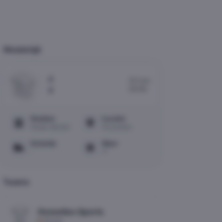
Wedstrijd
#
23 nov
#
20:00
Stadion
Locatie
Stade Bardet
Gosselies
Scheids
Weer
-
7°
Teams
Gosselies Sports
België