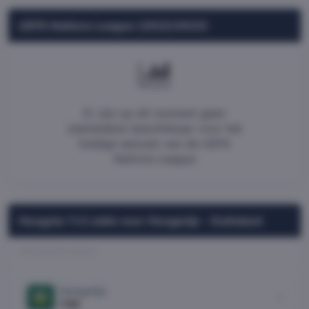
UEFA Nations League
(2022/2023)
Er zijn op dit moment geen
statistieken beschikbaar voor het
huidige seizoen van de UEFA
Nations League
Hoogste 1x2 odds voor Hongarije - Duitsland
ONZE BESTE ODDS
Hongarije
1
7.50