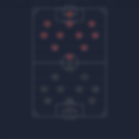
1
2
6
4
5
8
17
18
20
10
9
9
14
7
3
8
6
18
23
15
5
1