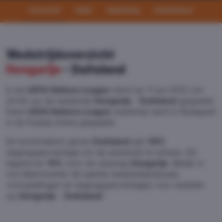
Overzicht
Odds
Opstelling
Statistieken
Wedstrijdoverzicht
Hongarije
-
Duitsland
In de
UEFA Nations League
werd op 11 jun 2022 om
20:45 uur de wedstrijd
Hongarije
-
Duitsland
gespeeld.
Deze
UEFA Nations League
wedstrijd werd in Budapest
in de Puskás Aréna gespeeld.
De bookmakers gaven
Duitsland
een
59%
slagingspercentage om de wedstrijd te winnen. Dit
tegenover
19%
voor de uitploeg
Hongarije
. Bekijk in
ons Matchcenter de laatste wedstrijdanalyses,
voorspellingen en slagingspercentages voor wedden
op
Hongarije
-
Duitsland
!