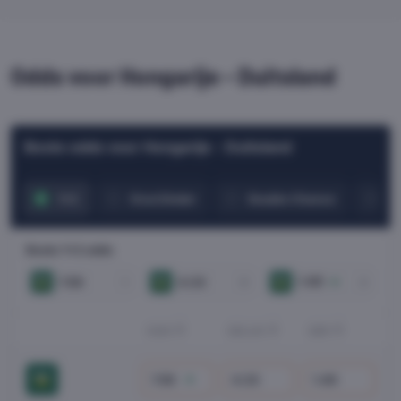
Odds voor Hongarije - Duitsland
Beste odds voor Hongarije - Duitsland
1x2
Over/Under
Double Chance
Bo
Beste 1x2 odds
1.40
7.50
4.33
1
X
2
HUN
GELIJK
GER
4.33
1.40
7.50