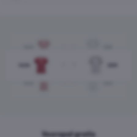
?
:
?
HUN
GER
?
:
?
HUN
GER
?
:
?
HUN
GER
Voorspel gratis