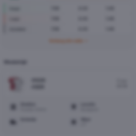
7.50
4.33
1.40
Hoogst
7.50
4.33
1.40
Laagst
7.50
4.33
1.40
Gemiddeld
Verberg alle odds
Wedstrijd
#
HUN
11 jun
#
GER
20:45
Stadion
Locatie
Puskás Aréna
Budapest
Scheids
Weer
-
21°