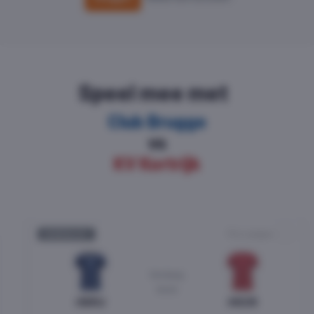
Speel mee met
Club Brugge
vs
KV Kortrijk
Pro League
BINNENKORT
Vandaag
18:45
#
BRU
#
KOR