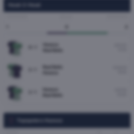
Head-2-Head
GEWONNEN
GELIJK
GEWONNEN
1
0
2
Huesca
4/01/25
0 : 1
15:30
Real Betis
Real Betis
12/05/19
2 : 1
18:30
Huesca
Huesca
5/01/19
2 : 1
20:45
Real Betis
Topspelers Huesca
NAAM
W
G