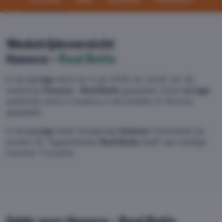
Wedstrijdoverzicht
Huesca
-
Real Betis
In de
La Liga
werd op 5 jan 2019 om 20:45 uur de
wedstrijd
Huesca
-
Real Betis
gespeeld.
Deze
La Liga
wedstrijd werd in Huesca in de Estadio El Alcoraz
gespeeld.
In de
La Liga
staat thuisploeg
Huesca
momenteel op
positie 19. Tegenstander
Real Betis
heeft een huidige
nummer 11 positie.
Odds voor Huesca - Real Betis