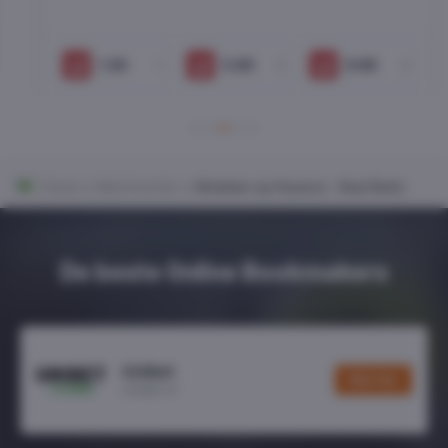
1.30
5.90
9.90
1
X
2
Home
Matchcenter
Wedden op Huesca - Real Betis
De beste Online Bookmakers
LeoVegas
Wed hier
leovegas.nl