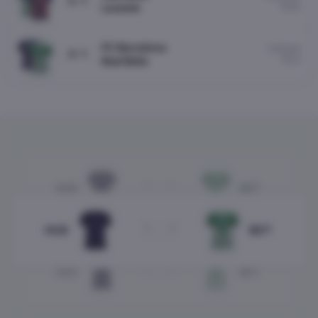
2 : 1
19:00
Levante
FC Barcelona
17/05/26
3 : 1
19:15
Real Betis
?
:
?
HUE
BET
?
:
?
HUE
BET
?
:
?
HUE
BET