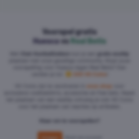
Voorspel gratis
Huesca
vs
Real Betis
Met
Club VoetbalGokken
kun je een
gratis wedtip
plaatsen met onze gezellige community. Klopt jouw
voorspelling voor Huesca tegen Real Betis? Dan
verdien je tot
300 VG Coins
!
VG Coins zijn te verzilveren in
onze shop
voor
exclusieve voetbalshirts, accesoires en free bets. Naast
het plaatsen van een wedtip ontvang je ook VG Coins
voor het plaatsen van reacties op artikelen.
Klaar om te voorspellen?
Inloggen
Maak een account