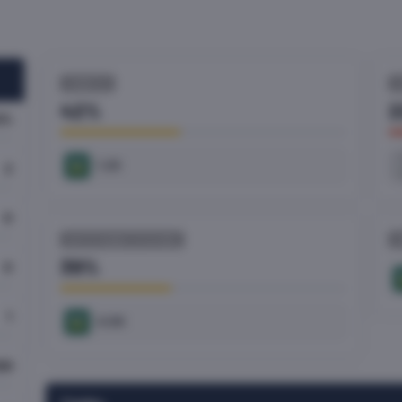
OVER 2.5
O
42%
2
3%
1.25
2
0
BOTH TEAMS TO SCORE
W
39%
0
1
4.00
69