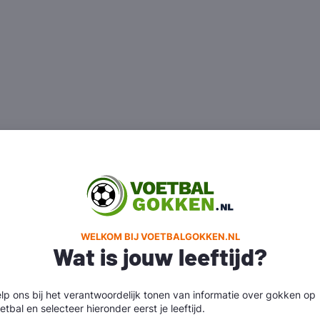
Opstelling
WELKOM BIJ VOETBALGOKKEN.NL
Wat is jouw leeftijd?
lp ons bij het verantwoordelijk tonen van informatie over gokken op
etbal en selecteer hieronder eerst je leeftijd.
1