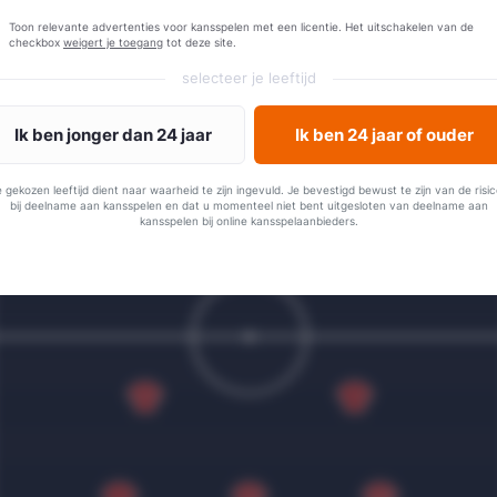
Toon relevante advertenties voor kansspelen met een licentie. Het uitschakelen van de
checkbox
weigert je toegang
tot deze site.
14
23
selecteer je leeftijd
13
3
5
18
8
 gekozen leeftijd dient naar waarheid te zijn ingevuld. Je bevestigd bewust te zijn van de risic
bij deelname aan kansspelen en dat u momenteel niet bent uitgesloten van deelname aan
kansspelen bij online kansspelaanbieders.
10
11
7
21
9
6
19
20