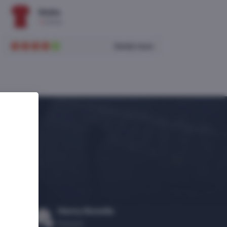
Malta
Malta
Bekijk team
V
V
V
V
W
Henry Bonello
Keeper
1