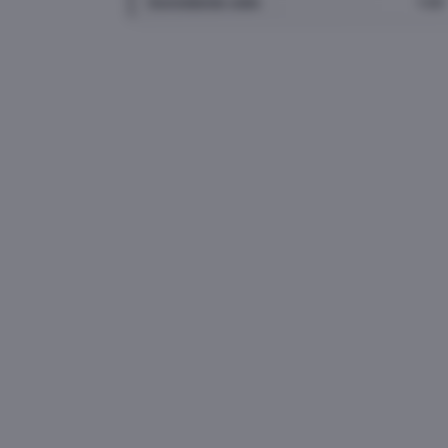
Gemiddelde odds
1.02