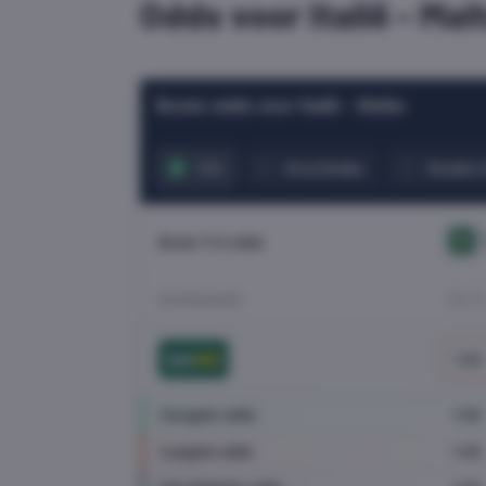
Odds voor Italië - Mal
Beste odds voor Italië - Malta
1x2
Over/Under
Double 
Beste 1x2 odds
BOOKMAKER
ITA
1.02
Hoogste odds
1.02
Laagste odds
1.02