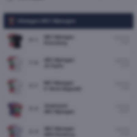
Uitslagen NEC Nijmegen
NEC Nijmegen
25/07/26
0 : 1
12:00
Elversberg
NEC Nijmegen
18/07/26
7 : 0
12:00
Al-Fayha
NEC Nijmegen
14/07/26
3 : 1
17:00
V-Varen Nagasaki
Anderlecht
11/07/26
3 : 2
08:45
NEC Nijmegen
NEC Nijmegen
8/07/26
2 : 3
12:00
MSV Duisburg