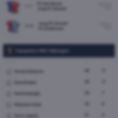
FC Den Bosch
20/04/26
1 : 1
18:00
Jong FC Utrecht
Jong FC Utrecht
17/04/26
3 : 0
18:00
FC Eindhoven
Topspelers NEC Nijmegen
NAAM
W
G
28
11
Arnaut Danjuma
30
11
Sven Braken
34
7
Ferdi Kadıoğlu
32
6
Wojciech Golla
21
4
Guus Joppen