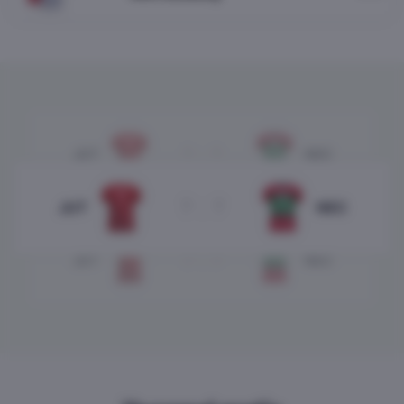
?
:
?
JUT
NEC
?
:
?
JUT
NEC
?
:
?
JUT
NEC