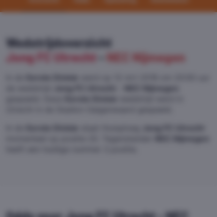
Wedstrijdoverzicht
Jong FC Utrecht
-
NEC Nijmegen
In de
Eerste Divisie
werd op 12 mrt 2018 om 20:00 uur
de wedstrijd
Jong FC Utrecht
-
NEC Nijmegen
gespeeld.
Deze
Eerste Divisie
wedstrijd werd in
Utrecht in de Stadion Galgenwaard gespeeld.
In de
Eerste Divisie
staat thuisploeg
Jong FC Utrecht
momenteel op positie 20. Tegenstander
NEC Nijmegen
heeft een huidige nummer 3 positie.
Odds voor Jong FC Utrecht - NEC