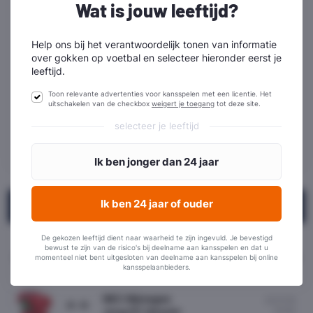
Wat is jouw leeftijd?
2
Schoten op doel
5
Help ons bij het verantwoordelijk tonen van informatie
over gokken op voetbal en selecteer hieronder eerst je
3
Hoekschoppen
7
leeftijd.
Toon relevante advertenties voor kansspelen met een licentie. Het
uitschakelen van de checkbox
weigert je toegang
tot deze site.
1
Gele kaarten
0
selecteer je leeftijd
0
Rode kaarten
0
Head-2-Head
GEWONNEN
GELIJK
GEWONNEN
De gekozen leeftijd dient naar waarheid te zijn ingevuld. Je bevestigd
bewust te zijn van de risico's bij deelname aan kansspelen en dat u
0
1
3
momenteel niet bent uitgesloten van deelname aan kansspelen bij online
kansspelaanbieders.
NEC Nijmegen
25/11/19
0 : 0
20:00
Jong FC Utrecht