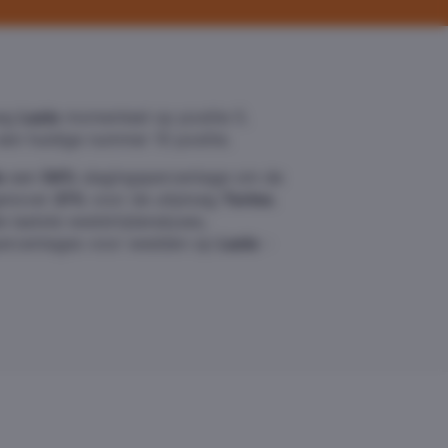
oeg
Lazio
momenteel op positie 5.
een huidige nummer 10 positie.
o
een
54%
slagingspercentage om de
genover
21%
voor de uitploeg
Torino
.
e laatste wedstrijdanalyses,
spercentages voor wedden op
Lazio
-