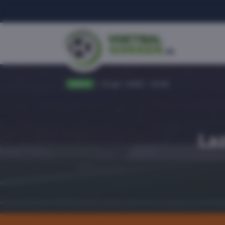
16 apr +0000 - 20:45
SERIE A
Laz