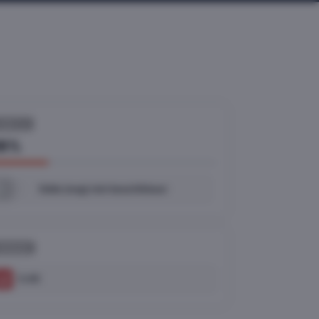
VER 3.5
6%
1
Odds (nog) niet beschikbaar
INNAAR
5.40