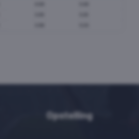
4.00
5.40
3.95
5.25
3.98
5.33
Opstelling