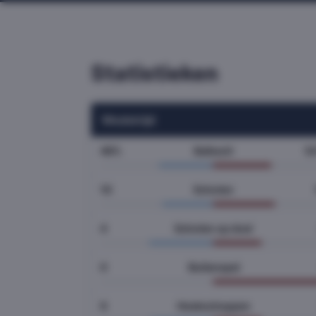
Statistieken
Wedstrijd
48%
Balbezit
5
10
Schoten
4
Schoten op doel
0
Buitenspel
9
Hoekschoppen