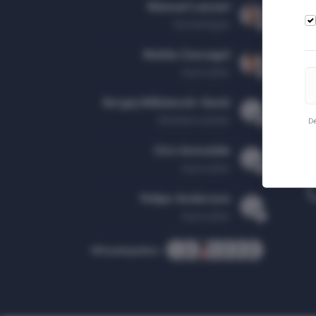
Manuel Lazzari
Verdediger
29
Mattia Zaccagni
Aanvaller
20
Sergej Milinković-Savić
Middenvelder
21
De
Ciro Immobile
Aanvaller
17
Felipe Anderson
Aanvaller
7
Wisselspelers