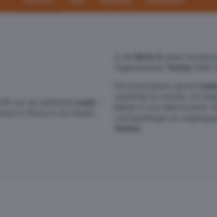
Overzicht
Odds
Opstelling
Statistieken
In de
Serie A
staat thuispl
Tegenstander
Torino
heeft 
De bookmakers gaven
Lazi
wedstrijd te winnen. Dit te
45 uur de wedstrijd
Lazio
-
Bekijk in ons Matchcenter d
werd in Roma in de Stadio
voorspellingen en slaging
Torino
!