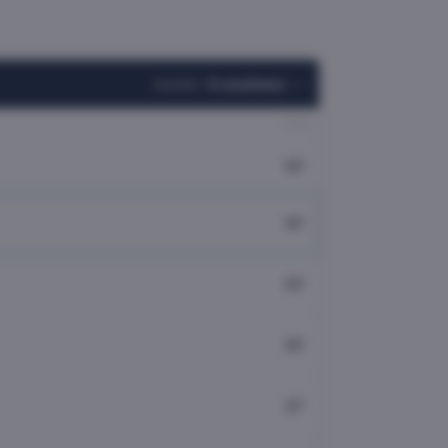
Aantal:
8 resultaten
TIJD
90
'
90
'
90
'
90
'
87
'