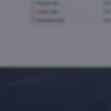
Hoogste odds
1.63
Laagste odds
1.62
Gemiddelde odds
1.63