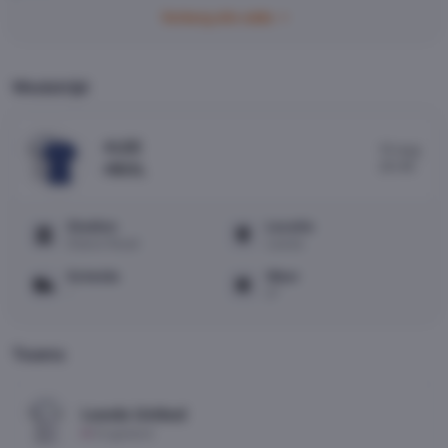
Verberg alle odds
Wedstrijd
#
LEE
14 aug
#
BOL
20:45
Stadion
Locatie
Elland Road
Leeds
Scheids
Weer
-
0°
Teams
Leeds United
Engeland