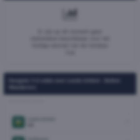
Er zijn op dit moment geen
statistieken beschikbaar voor het
huidige seizoen van de Carabao
Cup
Hoogste 1x2 odds voor Leeds United - Bolton
Wanderers
ONZE BESTE ODDS
Leeds United
1
1.4
Gelijkspel