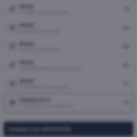
Wissel
74
'
A. Taylor
(Bolton Wanderers)
Wissel
69
'
E. Alioski
(Leeds United)
Wissel
68
'
M. Klich
(Leeds United)
Wissel
65
'
Josh Magennis
(Bolton Wanderers)
Wissel
57
'
C. Noone
(Bolton Wanderers)
Doelpunt
(2-1)
52
'
E. Öztümer
(Bolton Wanderers)
Carabao Cup
(2018/2019)