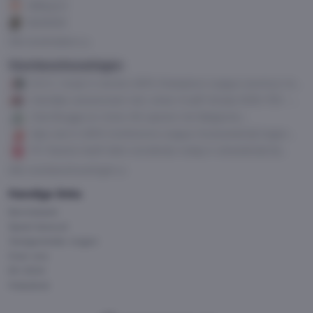
888sport
BetMGM
Alle bookmakers
Voorbeschouwingen
N.E.C. hoopt in eerste UEFA Champions League avontuur te
stunten
Heerlijke seizoenstart met Johan Cruijff Schaal 2026: PSV -
AZ
Club Brugge en Union SG openen het Belgische
voetbalseizoen met de Supercup
Ajax ook in UEFA Conference League thuiswedstrijd tegen
Vojvodina favoriet
FC Twente heeft klein wondertje nodig in uitwedstrijd bij
Ferencvaros
Alle voorbeschouwingen
Handige links
Kennisbank
Speel bewust
Veelgestelde vragen
Over ons
EK 2024
Helpdesk