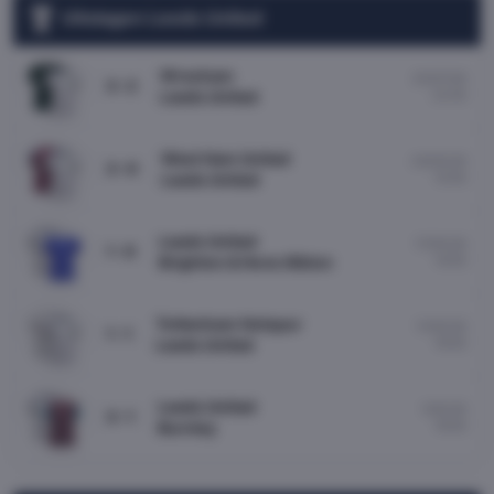
Uitslagen Leeds United
Wrexham
25/07/26
3 : 2
23:30
Leeds United
West Ham United
24/05/26
3 : 0
15:00
Leeds United
Leeds United
17/05/26
1 : 0
14:00
Brighton & Hove Albion
Tottenham Hotspur
11/05/26
1 : 1
19:00
Leeds United
Leeds United
1/05/26
3 : 1
19:00
Burnley