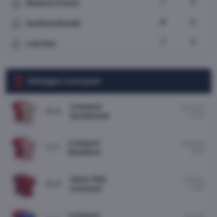
7
5
Roberto Firmino
8
2
Ibrahima Konaté
7
2
Luis Díaz
Uitslagen Liverpool
Liverpool
25/07/26
4 : 2
22:00
Sunderland
Liverpool
24/05/26
1 : 1
15:00
Brentford
Aston Villa
15/05/26
4 : 2
19:00
Liverpool
Liverpool
9/05/26