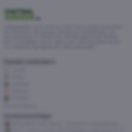
Voetbalwedden bij de beste en meest betrouwbare bookmakers
van Nederland. Alle goksites getoond op VoetbalGokken zijn
uitvoerig getest en hebben een officiële Nederlandse licentie.
Door te vergelijken via ons speel je dus altijd beschermt bij een
voor Nederland goedgekeurde online bookmaker!
Populaire bookmakers
TonyBet
Unibet
LeoVegas
888sport
BetMGM
Alle bookmakers
Voorbeschouwingen
Rotterdamse derby Sparta - Feyenoord in openingsronde
Eredivisie
N.E.C. hoopt in eerste UEFA Champions League avontuur te