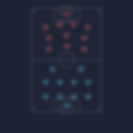
1
32
5
76
21
80
15
6
18
11
10
9
30
7
8
27
25
12
3
19
23
99