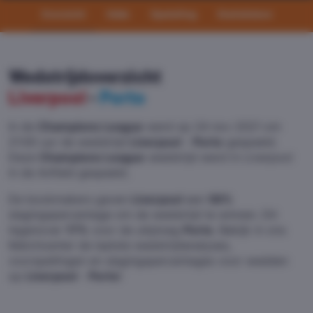
Overzicht
Odds
Opstelling
Statistieken
Wedstrijdoverzicht
Liverpool
-
Porto
In de
Champions League
werd op 24 nov 2021 om
21:00 uur de wedstrijd
Liverpool
-
Porto
gespeeld.
Deze
Champions League
wedstrijd werd in Liverpool
in de Anfield gespeeld.
De bookmakers gaven
Liverpool
een
58%
slagingspercentage om de wedstrijd te winnen. Dit
tegenover
17%
voor de uitploeg
Porto
. Bekijk in ons
Matchcenter de laatste wedstrijdanalyses,
voorspellingen en slagingspercentages voor wedden
op
Liverpool
-
Porto
!