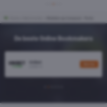
Home
Matchcenter
Wedden op Liverpool - Porto
De beste Online Bookmakers
LeoVegas
Wed hier
leovegas.nl