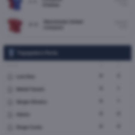
1 : 1
11:30
Chelsea
Manchester United
3/05/26
3 : 2
14:30
Liverpool
Topspelers Porto
NAAM
W
G
6
2
Luis Díaz
6
1
Mehdi Taremi
6
1
Sérgio Oliveira
6
0
Otávio
6
0
Diogo Costa