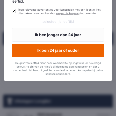
leeftijd.
Toon relevante advertenties voor kansspelen met een licentie. Het
Erezee
29/09/24
uitschakelen van de checkbox
weigert je toegang
tot deze site.
0 : 3
15:00
Longlier
selecteer je leeftijd
Topspelers Longlier
De gekozen leeftijd dient naar waarheid te zijn ingevuld. Je bevestigd
bewust te zijn van de risico's bij deelname aan kansspelen en dat u
momenteel niet bent uitgesloten van deelname aan kansspelen bij online
Er zijn nog geen topspelers
kansspelaanbieders.
beschikbaar
Uitslagen Longlier
RUS Assenois
29/04/26