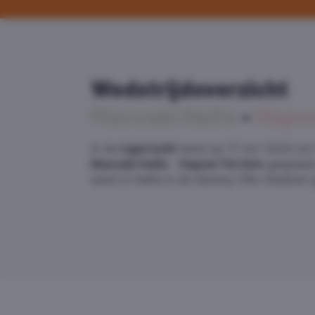
Wedstrijdoverzicht
Maccabi Haifa
-
Hapoe
In de
Ligat ha'Al
werd op 17 mrt 2024 om 1
Maccabi Haifa
-
Hapoel Tel Aviv
gespeeld
werd in Haifa in de Sammy Ofer Stadium 