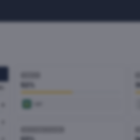
OVER 2.5
O
52%
3
8%
1.67
6
2
BOTH TEAMS TO SCORE
W
53%
H
2