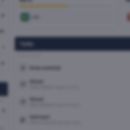
6
2.10
70
Tijdlijn
1
GEBEURTENIS
0
Einde wedstrijd
Wissel
Omer Senior
(Hapoel Tel Aviv)
Wissel
NEN
Elian Rohana
(Hapoel Tel Aviv)
0
Gele kaart
Pierre Cornud
(Maccabi Haifa)
/24