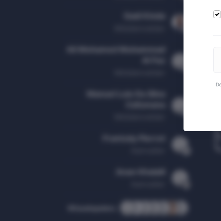
Gadi Kinda
Middenvelder
6
Ali Mohamed Muhammad
Al Faz
4
Middenvelder
De
Manuel Luis Da Silva
Cafumana
5
Middenvelder
Frantzdy Pierrot
Aanvaller
9
Anan Khalaili
Aanvaller
25
Wisselspelers