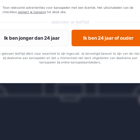
Toon relevante advertenties voor kansspelen met een licentie. Het uitschakelen van de
checkbox
weigert je toegang
tot deze site.
selecteer je leeftijd
 gekozen leeftijd dient naar waarheid te zijn ingevuld. Je bevestigd bewust te zijn van de risic
bij deelname aan kansspelen en dat u momenteel niet bent uitgesloten van deelname aan
kansspelen bij online kansspelaanbieders.