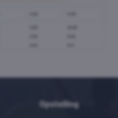
4.50
9.00
4.80
10.00
4.50
8.50
4.63
9.17
Opstelling