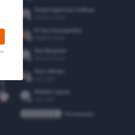
David Cuperman Coifman
Middenvelder
20
El Yam Kancepolsky
Middenvelder
6
Ran Binyamin
o's
Middenvelder
29
Omri Altman
Aanvaller
7
Hisham Layous
20
30
92
29
11
4
3
5
6
7
1
Aanvaller
30
Wisselspelers