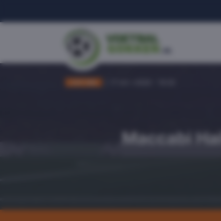
17 mrt +0000 - 19:30
LIGAT HA'AL
Maccabi Hai