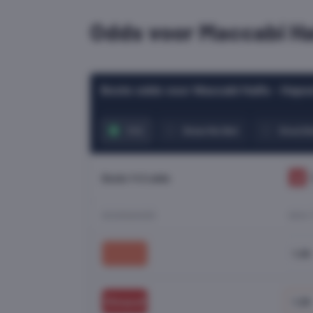
Odds voor Maccabi Hai
Beste odds voor Maccabi Haifa - Hapoe
1x2
Draw No Bet
Over/U
Beste 1x2 odds
BOOKMAKER
MHA
1.26
1.29