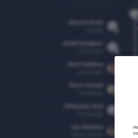
40
30
27
25
11
2
3
6
4
5
9
Shareef Keouf
Keeper
40
Daniel Sundgren
Verdediger
2
Sean Goldberg
Verdediger
3
Pierre Cornud
Verdediger
27
Abdoulaye Seck
Verdediger
30
Lior Refaelov
He
vo
Middenvelder
11