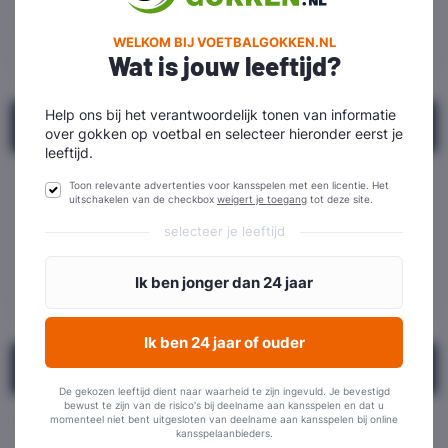
Marke
26/04/26
3 : 4
13:00
Sparta Heestert
WELKOM BIJ VOETBALGOKKEN.NL
Wat is jouw leeftijd?
Help ons bij het verantwoordelijk tonen van informatie
Topspelers Marke
over gokken op voetbal en selecteer hieronder eerst je
leeftijd.
Toon relevante advertenties voor kansspelen met een licentie. Het
uitschakelen van de checkbox
weigert je toegang
tot deze site.
selecteer je leeftijd
Er zijn nog geen topspelers
beschikbaar
Uitslagen Marke
De gekozen leeftijd dient naar waarheid te zijn ingevuld. Je bevestigd
bewust te zijn van de risico's bij deelname aan kansspelen en dat u
Club Roeselare
momenteel niet bent uitgesloten van deelname aan kansspelen bij online
26/07/26
3 : 3
kansspelaanbieders.
14:00
Marke