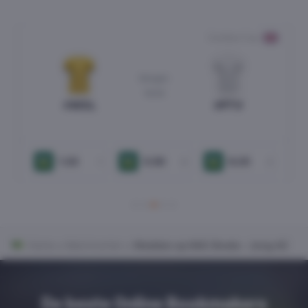
Pro League
Morgen
#
BRU
#
KOR
18:45
1.30
5.90
9.90
1
X
2
Home
Matchcenter
Wedden op NAC Breda - Jong AZ
De beste Online Bookmakers