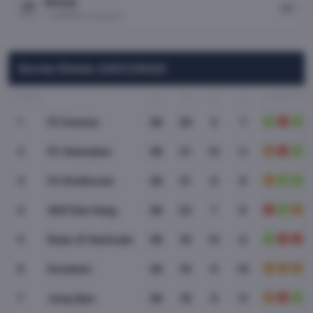
Wissel
62
'
I. Griffith
(Jong AZ)
Eerste Divisie
(2021/2022)
TEAM
G
W
G
V
LAATSTE 5
1
FC Emmen
38
26
5
7
W
V
W
2
FC Volendam
38
21
12
5
G
V
W
3
FC Eindhoven
38
21
8
9
G
W
W
4
ADO Den Haag
38
22
7
9
V
W
G
5
Roda JC Kerkrade
38
18
12
8
W
V
V
6
Excelsior
38
19
9
10
G
G
G
7
Jong Ajax
38
18
9
11
G
V
W