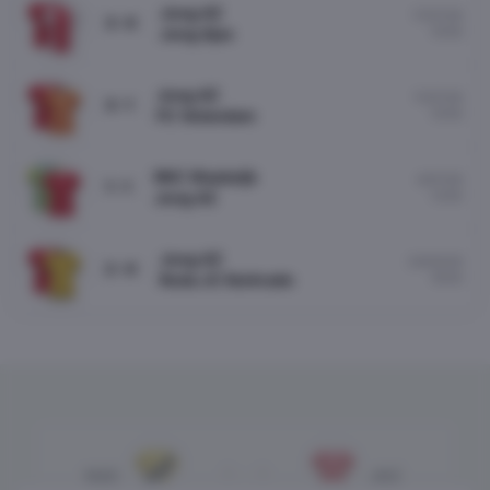
Jong AZ
17/07/26
3 : 0
10:00
Jong Ajax
Jong AZ
11/07/26
3 : 1
10:00
FC Volendam
RKC Waalwijk
4/07/26
1 : 1
13:00
Jong AZ
Jong AZ
24/04/26
2 : 0
18:00
Roda JC Kerkrade
?
:
?
NAC
JAZ