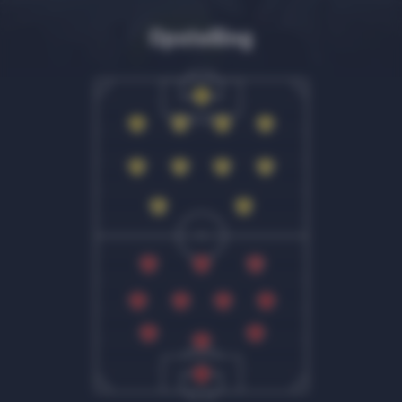
Opstelling
1
2
20
17
15
77
33
18
26
10
11
11
9
10
5
6
8
7
4
2
3
1