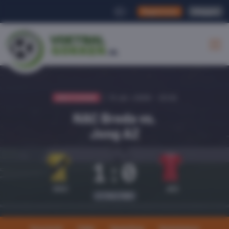
Registreren
Inloggen
|
15 okt +0000 - 20:00
EERSTE DIVISIE
NAC Breda vs.
Jong AZ
1:0
#
NAC
#
JAZ
FULL TIME
Overzicht
Odds
Opstelling
Statistieken