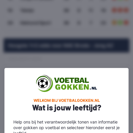
19
Telstar
38
8
11
19
V
V
V
20
Helmond Sport
38
8
7
23
G
W
V
Hoogste 1x2 odds voor NAC Breda - Jong AZ
ONZE BESTE ODDS
NAC Breda
1
1.57
Gelijkspel
x
WELKOM BIJ VOETBALGOKKEN.NL
4.33
Wat is jouw leeftijd?
Jong AZ
2
5.00
Help ons bij het verantwoordelijk tonen van informatie
over gokken op voetbal en selecteer hieronder eerst je