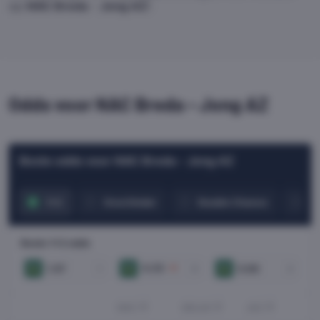
op
NAC Breda
-
Jong AZ
!
Odds voor NAC Breda - Jong AZ
Beste odds voor NAC Breda - Jong AZ
1x2
Over/Under
Double Chance
Bo
Beste 1x2 odds
4.33
1.57
5.00
1
X
2
NAC
GELIJK
JAZ