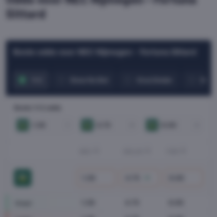
Sittard
Beste odds voor NEC Nijmegen - Fortuna Sittard
1x2
Draw No Bet
Over/Under
Doub
Beste 1x2 odds
1.36
4.75
8.00
1
X
2
NEC
GELIJK
FOR
1.36
8.00
4.75
1.36
4.75
8.00
Hoogst