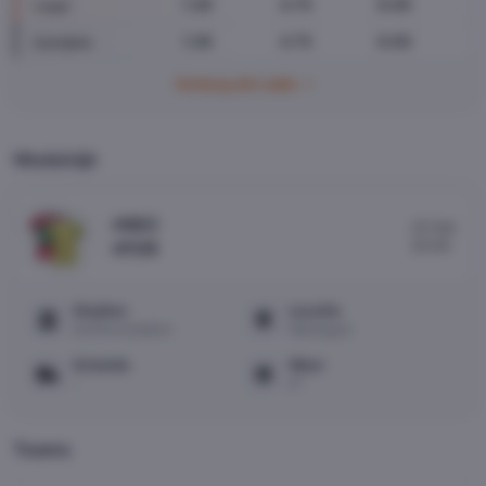
1.36
4.75
8.00
Laagst
1.36
4.75
8.00
Gemiddeld
Verberg alle odds
Wedstrijd
#
NEC
23 feb
#
FOR
20:00
Stadion
Locatie
Goffertstadion
Nijmegen
Scheids
Weer
-
0°
Teams