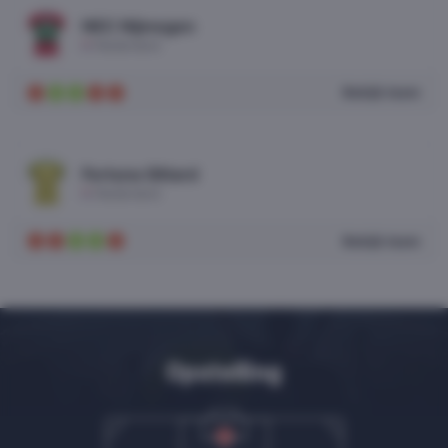
NEC Nijmegen
Nederland
Bekijk team
V
W
W
V
V
Fortuna Sittard
Nederland
Bekijk team
V
V
W
W
V
Opstelling
28