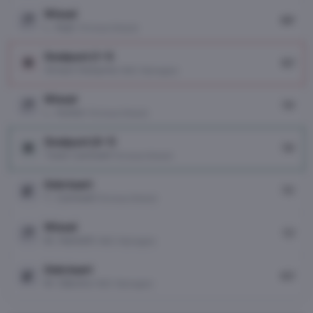
Wissel
88
'
L. Kojić
(Fortuna Sittard)
Doelpunt
(1-1)
82
'
Arnaut Danjuma
(NEC Nijmegen)
Wissel
79
'
L. Hutten
(Fortuna Sittard)
Doelpunt
(0-1)
78
'
Todd Cantwell
(Fortuna Sittard)
Gele kaart
75
'
T. Cantwell
(Fortuna Sittard)
Wissel
72
'
M. Heinloth
(NEC Nijmegen)
Gele kaart
63
'
M. Dijkstra
(NEC Nijmegen)