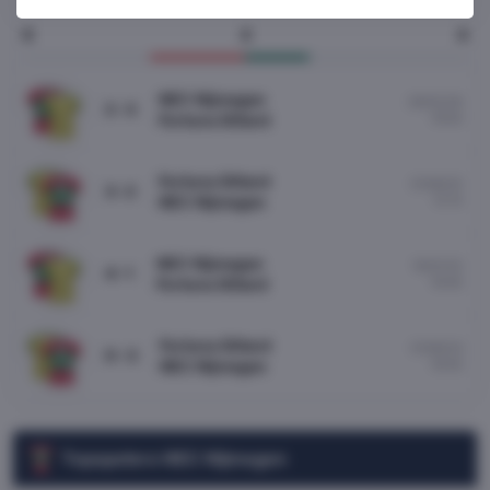
6
4
4
NEC Nijmegen
28/02/26
2 : 3
19:00
Fortuna Sittard
Fortuna Sittard
31/08/25
3 : 2
12:15
NEC Nijmegen
NEC Nijmegen
19/01/25
4 : 1
16:45
Fortuna Sittard
Fortuna Sittard
31/08/24
0 : 3
18:45
NEC Nijmegen
Topspelers NEC Nijmegen