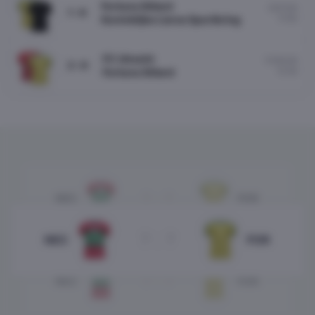
Fortuna Sittard
3/07/26
1 : 0
17:00
Koninklijke Lierse Sportkring
FC Utrecht
17/05/26
2 : 0
12:30
Fortuna Sittard
?
:
?
NEC
FOR
?
:
?
NEC
FOR
?
:
?
NEC
FOR