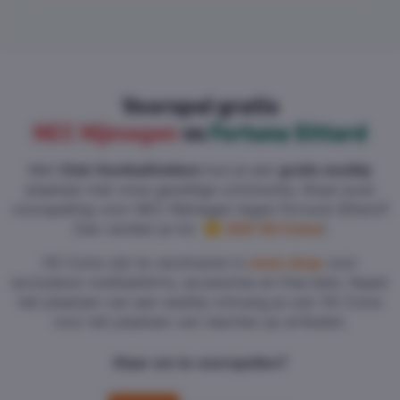
Voorspel gratis
NEC Nijmegen
vs
Fortuna Sittard
Met
Club VoetbalGokken
kun je een
gratis wedtip
plaatsen met onze gezellige community. Klopt jouw
voorspelling voor NEC Nijmegen tegen Fortuna Sittard?
Dan verdien je tot
300 VG Coins
!
VG Coins zijn te verzilveren in
onze shop
voor
exclusieve voetbalshirts, accesoires en free bets. Naast
het plaatsen van een wedtip ontvang je ook VG Coins
voor het plaatsen van reacties op artikelen.
Klaar om te voorspellen?