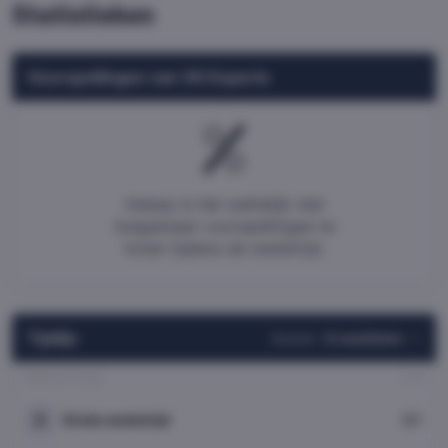
Statistieken
Voorspellingen van VG Experts
Helaas is het wettelijk niet
toegestaan voorspellingen te
tonen tijdens de wedstrijd.
Tijdlijn
Aantal:
8 resultaten
GEBEURTENIS
TIJD
90
'
Einde wedstrijd