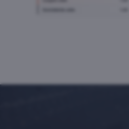
Laagste odds
1.20
Gemiddelde odds
1.20