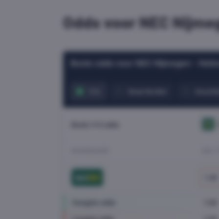
Odds voor NEC Nijme
Beste odds voor NEC Nijmegen - Helm
1x2
Draw No Bet
Over/U
Beste 1x2 odds
BOOKMAKER
NEC
1.20
Hoogste odds
1.20