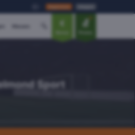
Registreren
Inloggen
|
en
Nieuws
Bonus
Promo
elmond Sport