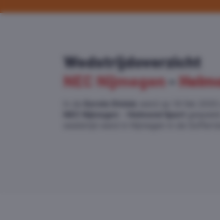
Wedstrijdoverzicht
NEC Nijmegen
-
Helm
In de
Eerste Divisie
werd op 14 feb 2020 
NEC Nijmegen
-
Helmond Sport
gespeeld
wedstrijd werd in Nijmegen in de Goffert