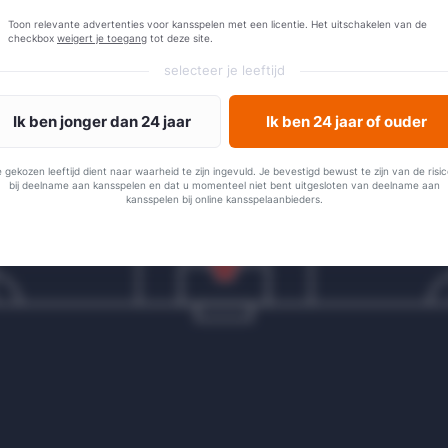
Toon relevante advertenties voor kansspelen met een licentie. Het uitschakelen van de
18
24
checkbox
weigert je toegang
tot deze site.
17
selecteer je leeftijd
8
20
6
 gekozen leeftijd dient naar waarheid te zijn ingevuld. Je bevestigd bewust te zijn van de risic
12
3
bij deelname aan kansspelen en dat u momenteel niet bent uitgesloten van deelname aan
16
2
kansspelen bij online kansspelaanbieders.
1