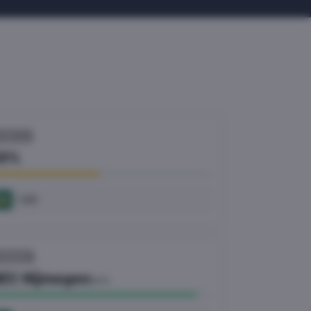
VER 3.5
0%
1.83
INNAAR
EC Nijmegen
94%