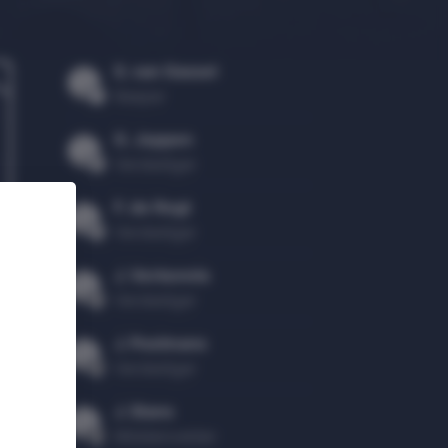
S. van Gassel
Keeper
1
G. Joppen
Verdediger
2
F. de Regt
Verdediger
3
J. Verkennis
Verdediger
12
J. Poelmans
Verdediger
16
J. Stans
Middenvelder
20