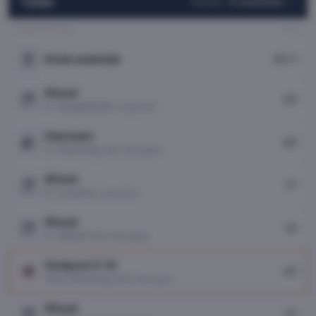
Tijdlijn
Aantal:
8 resultaten
GEBEURTENIS
TIJD
90
'
Einde wedstrijd
+4
Wissel
83
'
K. Oostenbrink
(Jong PSV)
Gele kaart
80
'
Z. Flemming
(NEC Nijmegen)
Wissel
77
'
R. Lauwers
(Jong PSV)
Wissel
76
'
A. Sellouf
(NEC Nijmegen)
Doelpunt
(1-0)
63
'
Zian Flemming
(NEC Nijmegen)
Wissel
57
'