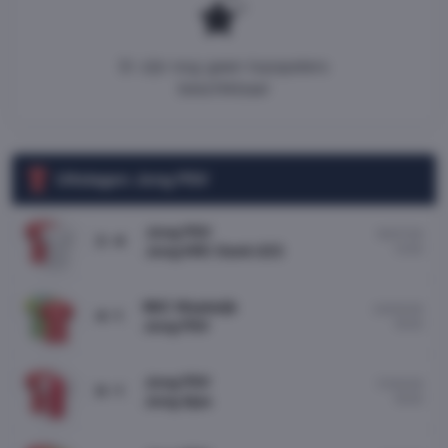
Er zijn nog geen topspelers
beschikbaar
Uitslagen Jong PSV
Jong PSV
18/07/26
2 : 4
13:00
Jong KRC Genk U23
RKC Waalwijk
24/04/26
4 : 1
18:00
Jong PSV
Jong PSV
17/04/26
0 : 1
18:00
Jong Ajax