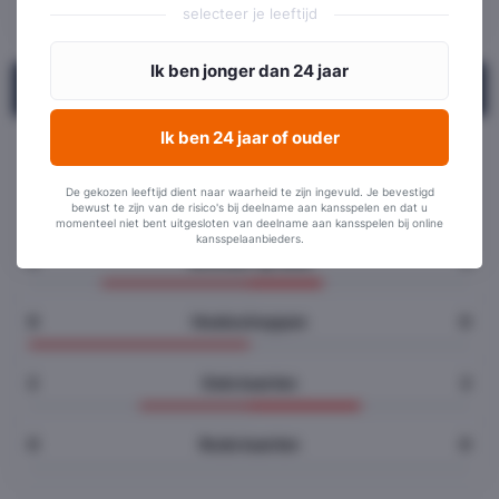
selecteer je leeftijd
Wedstrijd
57%
Balbezit
43%
De gekozen leeftijd dient naar waarheid te zijn ingevuld. Je bevestigd
19
Schoten
4
bewust te zijn van de risico's bij deelname aan kansspelen en dat u
momenteel niet bent uitgesloten van deelname aan kansspelen bij online
kansspelaanbieders.
6
Schoten op doel
3
9
Hoekschoppen
0
2
Gele kaarten
2
0
Rode kaarten
0