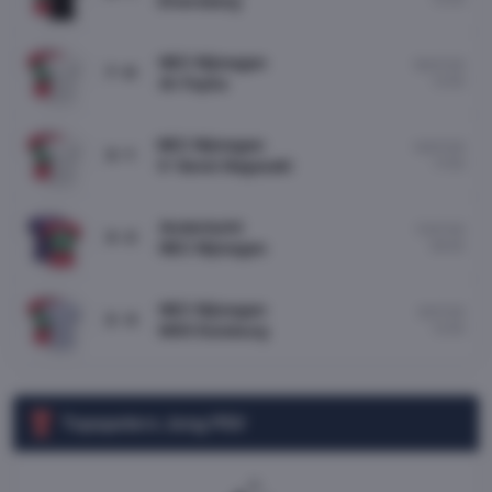
Elversberg
NEC Nijmegen
18/07/26
7 : 0
12:00
Al-Fayha
NEC Nijmegen
14/07/26
3 : 1
17:00
V-Varen Nagasaki
Anderlecht
11/07/26
3 : 2
08:45
NEC Nijmegen
NEC Nijmegen
8/07/26
2 : 3
12:00
MSV Duisburg
Topspelers Jong PSV