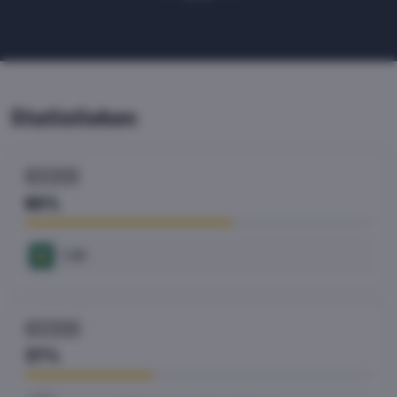
Statistieken
OVER 2.5
60%
1.36
OVER 3.5
37%