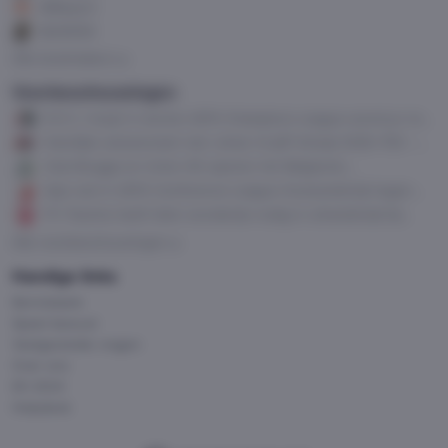
888sport
BetMGM
Alle bookmakers
Voorbeschouwingen
N.E.C. hoopt in eerste UEFA Champions League avontuur te
stunten
Heerlijke seizoenstart met Johan Cruijff Schaal 2026: PSV -
AZ
Club Brugge en Union SG openen het Belgische
voetbalseizoen met de Supercup
Ajax ook in UEFA Conference League thuiswedstrijd tegen
Vojvodina favoriet
FC Twente heeft klein wondertje nodig in uitwedstrijd bij
Ferencvaros
Alle voorbeschouwingen
Handige links
Kennisbank
Speel bewust
Veelgestelde vragen
Over ons
EK 2024
Helpdesk