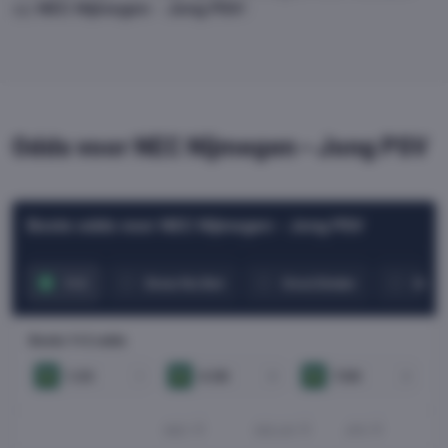
op
NEC Nijmegen
-
Jong PSV
!
Odds voor NEC Nijmegen - Jong PSV
Beste odds voor NEC Nijmegen - Jong PSV
1x2
Draw No Bet
Over/Under
Doub
Beste 1x2 odds
1.33
4.50
7.00
1
X
2
NEC
GELIJK
JPS