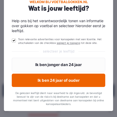
WELKOM BIJ VOETBALGOKKEN.NL
Wat is jouw leeftijd?
17
Schoten
2
Help ons bij het verantwoordelijk tonen van informatie
5
Schoten op doel
1
over gokken op voetbal en selecteer hieronder eerst je
leeftijd.
13
Hoekschoppen
0
Toon relevante advertenties voor kansspelen met een licentie. Het
uitschakelen van de checkbox
weigert je toegang
tot deze site.
selecteer je leeftijd
2
Gele kaarten
1
0
Rode kaarten
0
Head-2-Head
Toon alles
De gekozen leeftijd dient naar waarheid te zijn ingevuld. Je bevestigd
bewust te zijn van de risico's bij deelname aan kansspelen en dat u
GEWONNEN
GELIJK
GEWONNEN
momenteel niet bent uitgesloten van deelname aan kansspelen bij online
kansspelaanbieders.
4
3
0