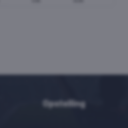
5.50
12.00
Opstelling