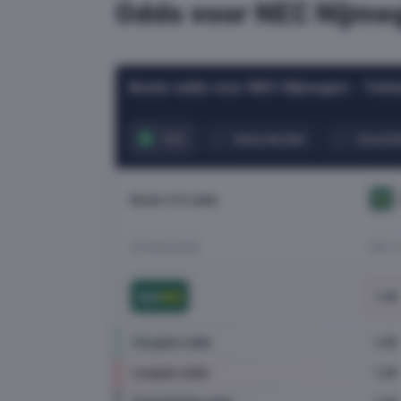
Odds voor NEC Nijmeg
Beste odds voor NEC Nijmegen - Telst
1x2
Draw No Bet
Over/U
Beste 1x2 odds
BOOKMAKER
NEC
1.28
Hoogste odds
1.28
Laagste odds
1.28