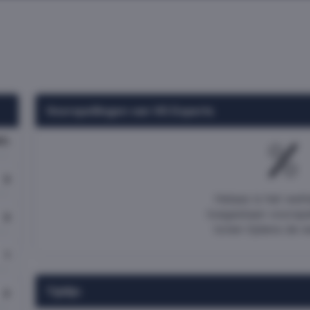
Voorspellingen van VG Experts
4%
3
Helaas is het wette
toegestaan voorspe
3
tonen tijdens de w
1
Tijdlijn
2