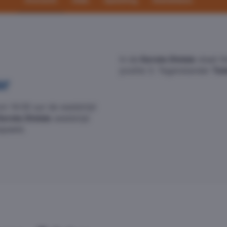
Overzicht
Odds
Opstelling
Statistieken
In de
Eerste Divisie
staat t
positie 3. Tegenstander
Tel
ar
m 14:30 uur de wedstrijd
Eerste Divisie
wedstrijd
speeld.