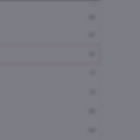
TIJD
90
'
87
'
81
'
77
'
72
'
65
'
64
'