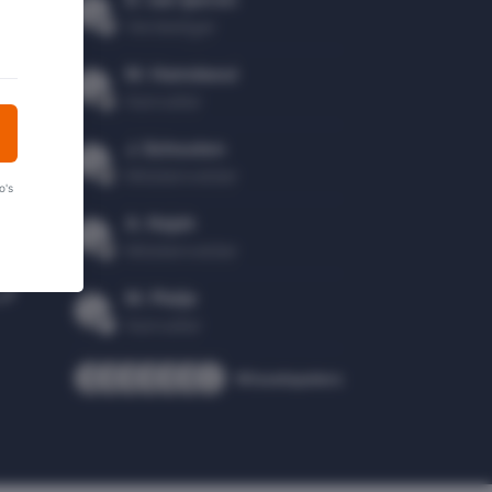
Verdediger
3
M. Hamdaoui
Aanvaller
47
J. Schouten
Middenvelder
10
o's
A. Najah
Middenvelder
15
M. Platje
Aanvaller
7
Wisselspelers