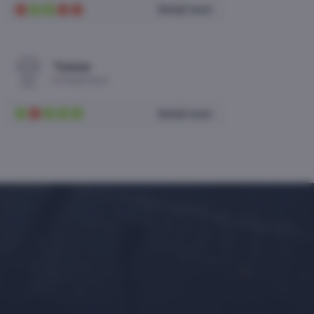
Bekijk team
V
W
W
V
V
Telstar
Nederland
Bekijk team
W
V
W
W
W