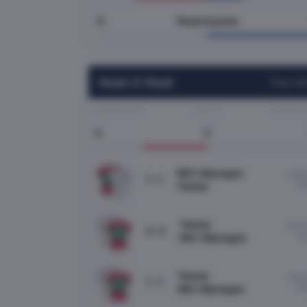
0
Rode kaarten
Head-2-Head
Toon all
GEWONNEN
GELIJK
GEWON
4
3
NEC Nijmegen
2/05
1 : 1
19
Telstar
Telstar
13/12
2 : 2
14
NEC Nijmegen
Telstar
7/02
1 : 7
20
NEC Nijmegen