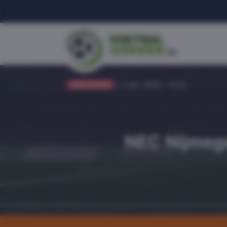
2 apr +0000 - 14:30
EERSTE DIVISIE
NEC Nijmeg