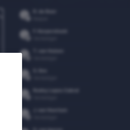
R. de Boer
Keeper
1
F. Korpershoek
Verdediger
6
T. van Huizen
Verdediger
21
S. Sno
Verdediger
11
Rodny Lopes Cabral
Verdediger
2
J. van Heertum
Verdediger
4
D. van Iperen