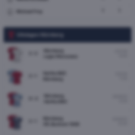
1
1
Michael Frey
Uitslagen Nürnberg
Nürnberg
2/07/26
2 : 2
15:00
Legia Warszawa
Hertha BSC
1/03/26
2 : 1
11:30
Nürnberg
Nürnberg
28/09/25
0 : 3
13:30
Hertha BSC
Nürnberg
20/09/25
2 : 1
20:30
VfL Bochum 1848