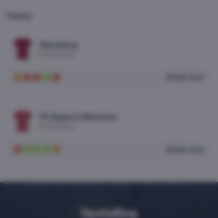
Teams
Nürnberg
Duitsland
Bekijk team
G
V
V
W
V
FC Bayern München
Duitsland
Bekijk team
V
W
W
W
G
Opstelling