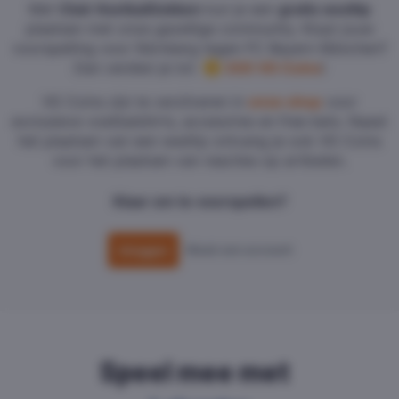
Met
Club VoetbalGokken
kun je een
gratis wedtip
plaatsen met onze gezellige community. Klopt jouw
voorspelling voor Nürnberg tegen FC Bayern München?
Dan verdien je tot
300 VG Coins
!
VG Coins zijn te verzilveren in
onze shop
voor
exclusieve voetbalshirts, accesoires en free bets. Naast
het plaatsen van een wedtip ontvang je ook VG Coins
voor het plaatsen van reacties op artikelen.
Klaar om te voorspellen?
Inloggen
Maak een account
Speel mee met