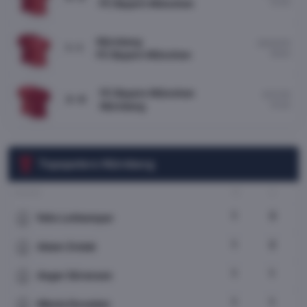
15:30
FC Bayern München
Nürnberg
28/04/19
1 : 1
18:00
FC Bayern München
FC Bayern München
8/12/18
3 : 0
15:30
Nürnberg
Topspelers Nürnberg
NAAM
W
G
1
3
Felix Lohkemper
1
2
Adam Zrelak
1
1
Asger Sörensen
1
1
Nikola Dovedan