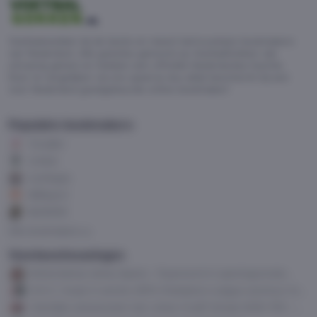
Voetbalwedden bij de beste en meest betrouwbare bookmakers
van Nederland. Alle goksites getoond op VoetbalGokken zijn
uitvoerig getest en hebben een officiële Nederlandse licentie.
Door te vergelijken via ons speel je dus altijd beschermt bij een
voor Nederland goedgekeurde online bookmaker!
Populaire bookmakers
TonyBet
Unibet
LeoVegas
888sport
BetMGM
Alle bookmakers
Voorbeschouwingen
Rotterdamse derby Sparta - Feyenoord in openingsronde
Eredivisie
N.E.C. hoopt in eerste UEFA Champions League avontuur te
stunten
Heerlijke seizoenstart met Johan Cruijff Schaal 2026: PSV -