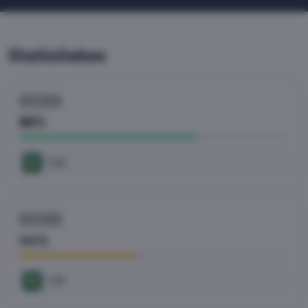
Statistieken
OVER 2.5
66%
1.22
OVER 3.5
44%
1.57