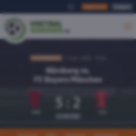
Registreren
Inloggen
|
11 jan +0000 - 15:30
CLUB FRIENDLIES
Nürnberg vs.
FC Bayern München
5:2
#
NUR
#
FCB
FULL TIME
Overzicht
Odds
Opstelling
Statistieken