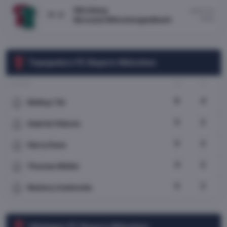
Nürnberg
26/07/25
0 : 2
14:00
Borussia Mönchengladbach
Topspelers FC Bayern München
NAAM
W
G
6
4
Mathys Tel
5
2
Gabriel Vidovic
5
2
Harry Kane
4
2
Thomas Müller
5
2
Nestory Irankunda
Uitslagen FC Bayern München